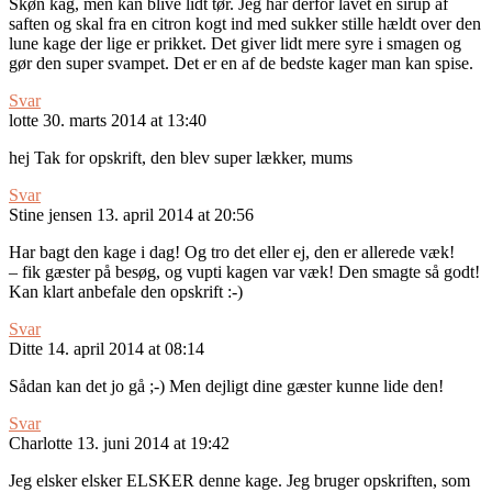
Skøn kag, men kan blive lidt tør. Jeg har derfor lavet en sirup af
saften og skal fra en citron kogt ind med sukker stille hældt over den
lune kage der lige er prikket. Det giver lidt mere syre i smagen og
gør den super svampet. Det er en af de bedste kager man kan spise.
Svar
lotte
30. marts 2014 at 13:40
hej Tak for opskrift, den blev super lækker, mums
Svar
Stine jensen
13. april 2014 at 20:56
Har bagt den kage i dag! Og tro det eller ej, den er allerede væk!
– fik gæster på besøg, og vupti kagen var væk! Den smagte så godt!
Kan klart anbefale den opskrift :-)
Svar
Ditte
14. april 2014 at 08:14
Sådan kan det jo gå ;-) Men dejligt dine gæster kunne lide den!
Svar
Charlotte
13. juni 2014 at 19:42
Jeg elsker elsker ELSKER denne kage. Jeg bruger opskriften, som