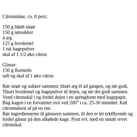
Citronmåne, ca. 8 pers.:
150 g blødt smør
150 g rørsukker
4 æg
125 g hvedemel
1 tsk bagepulver
skal af 1 1/2 øko citron
Glasur:
150 g flormelis
saft og skal af 1 øko citron
Rør smør og sukker sammen; tilsæt æg ét ad gangen, og rør godt.
Tilsæt hvedemel og bagepulver til dejen, og rør det godt sammen.
Vend citronskal i og fordel dejen i en springform med bagepapir.
Bag kagen i en forvarmet ovn ved 200° i ca. 25-30 minutter. Køl
citronmånen af på en rist.
Rør ingredienserne til glasuren sammen, til den er let tyktflyende og
fordel glasur på den afkølede kage. Pynt evt. med en smule revet
citronskal.