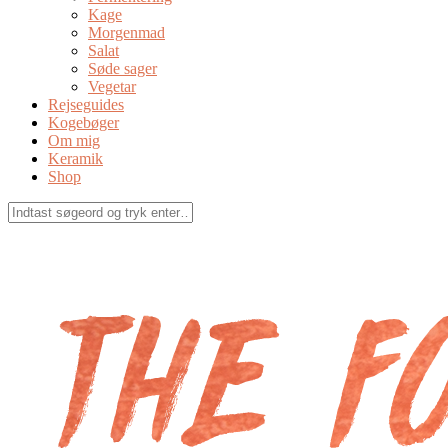
Kage
Morgenmad
Salat
Søde sager
Vegetar
Rejseguides
Kogebøger
Om mig
Keramik
Shop