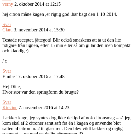
verny
2. oktober 2014 at 12:15
hej citron måne kagen ,er rigtig god ,har bagt den 1-10-2014.
Svar
Clara
3. november 2014 at 15:30
Testade receptet, jättegott! Blir också smaskens att ta ut den lite
tidigare från ugnen, efter 15 min eller så om gillar den men kompakt
och kladdig :)
/ c
Svar
Emilie
17. oktober 2016 at 17:48
Hej Ditte,
Hvor stor var den springform du brugte?
Svar
Kirstine
7. november 2016 at 14:23
Lækker kage, jeg syntes dog ikke det lød af nok citronsmag – så jeg
kom skal af 2 citroner samt saft fra én i kagen og anvendte blot
saften af citron nr. 2 til glasuren. Den blev vildt lækker og dejlig
svampet… og med en dejlig citronsmag :D