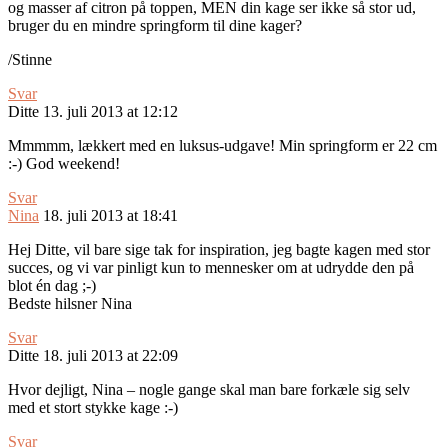
og masser af citron på toppen, MEN din kage ser ikke så stor ud,
bruger du en mindre springform til dine kager?
/Stinne
Svar
Ditte
13. juli 2013 at 12:12
Mmmmm, lækkert med en luksus-udgave! Min springform er 22 cm
:-) God weekend!
Svar
Nina
18. juli 2013 at 18:41
Hej Ditte, vil bare sige tak for inspiration, jeg bagte kagen med stor
succes, og vi var pinligt kun to mennesker om at udrydde den på
blot én dag ;-)
Bedste hilsner Nina
Svar
Ditte
18. juli 2013 at 22:09
Hvor dejligt, Nina – nogle gange skal man bare forkæle sig selv
med et stort stykke kage :-)
Svar