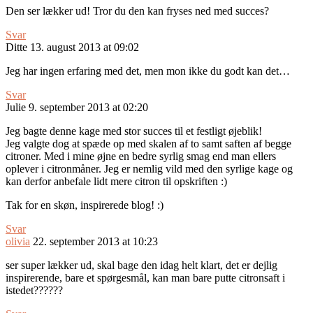
Den ser lækker ud! Tror du den kan fryses ned med succes?
Svar
Ditte
13. august 2013 at 09:02
Jeg har ingen erfaring med det, men mon ikke du godt kan det…
Svar
Julie
9. september 2013 at 02:20
Jeg bagte denne kage med stor succes til et festligt øjeblik!
Jeg valgte dog at spæde op med skalen af to samt saften af begge
citroner. Med i mine øjne en bedre syrlig smag end man ellers
oplever i citronmåner. Jeg er nemlig vild med den syrlige kage og
kan derfor anbefale lidt mere citron til opskriften :)
Tak for en skøn, inspirerede blog! :)
Svar
olivia
22. september 2013 at 10:23
ser super lækker ud, skal bage den idag helt klart, det er dejlig
inspirerende, bare et spørgesmål, kan man bare putte citronsaft i
istedet??????