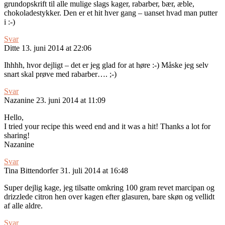
grundopskrift til alle mulige slags kager, rabarber, bær, æble,
chokoladestykker. Den er et hit hver gang – uanset hvad man putter
i :-)
Svar
Ditte
13. juni 2014 at 22:06
Ihhhh, hvor dejligt – det er jeg glad for at høre :-) Måske jeg selv
snart skal prøve med rabarber…. ;-)
Svar
Nazanine
23. juni 2014 at 11:09
Hello,
I tried your recipe this weed end and it was a hit! Thanks a lot for
sharing!
Nazanine
Svar
Tina Bittendorfer
31. juli 2014 at 16:48
Super dejlig kage, jeg tilsatte omkring 100 gram revet marcipan og
drizzlede citron hen over kagen efter glasuren, bare skøn og vellidt
af alle aldre.
Svar