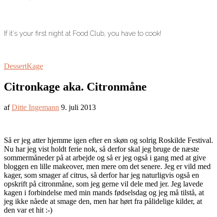
If it's your first night at Food Club, you have to cook!
Dessert
Kage
Citronkage aka. Citronmåne
af
Ditte Ingemann
9. juli 2013
Så er jeg atter hjemme igen efter en skøn og solrig Roskilde Festival.
Nu har jeg vist holdt ferie nok, så derfor skal jeg bruge de næste
sommermåneder på at arbejde og så er jeg også i gang med at give
bloggen en lille makeover, men mere om det senere.
Jeg er vild med
kager, som smager af citrus, så derfor har jeg naturligvis også en
opskrift på citronmåne, som jeg gerne vil dele med jer. Jeg lavede
kagen i forbindelse med min mands fødselsdag og jeg må tilstå, at
jeg ikke nåede at smage den, men har hørt fra pålidelige kilder, at
den var et hit :-)