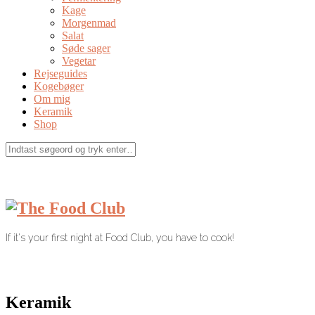
Kage
Morgenmad
Salat
Søde sager
Vegetar
Rejseguides
Kogebøger
Om mig
Keramik
Shop
If it's your first night at Food Club, you have to cook!
Keramik