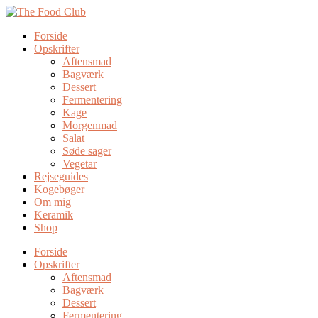
Forside
Opskrifter
Aftensmad
Bagværk
Dessert
Fermentering
Kage
Morgenmad
Salat
Søde sager
Vegetar
Rejseguides
Kogebøger
Om mig
Keramik
Shop
Forside
Opskrifter
Aftensmad
Bagværk
Dessert
Fermentering