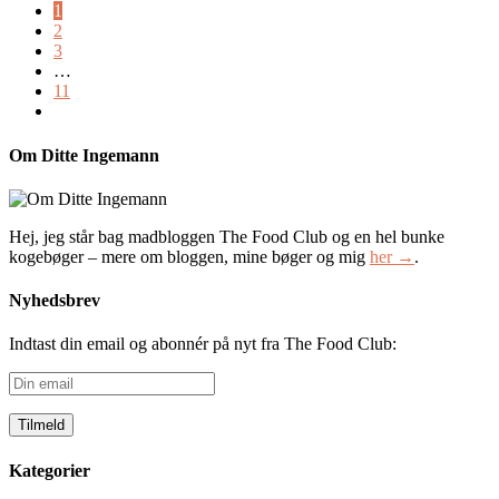
1
2
3
…
11
Om Ditte Ingemann
Hej, jeg står bag madbloggen The Food Club og en hel bunke
kogebøger – mere om bloggen, mine bøger og mig
her →
.
Nyhedsbrev
Indtast din email og abonnér på nyt fra The Food Club:
Din
email
Kategorier