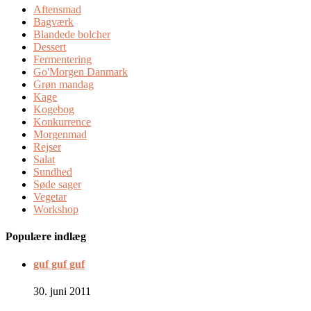
Aftensmad
Bagværk
Blandede bolcher
Dessert
Fermentering
Go'Morgen Danmark
Grøn mandag
Kage
Kogebog
Konkurrence
Morgenmad
Rejser
Salat
Sundhed
Søde sager
Vegetar
Workshop
Populære indlæg
guf guf guf
30. juni 2011