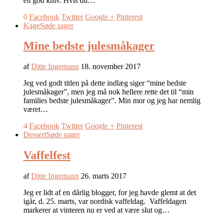
en god kniv. Hvis du…
0
Facebook
Twitter
Google +
Pinterest
Kage
Søde sager
Mine bedste julesmåkager
af
Ditte Ingemann
18. november 2017
Jeg ved godt titlen på dette indlæg siger “mine bedste
julesmåkager”, men jeg må nok hellere rette det til “min
families bedste julesmåkager”. Min mor og jeg har nemlig
været…
4
Facebook
Twitter
Google +
Pinterest
Dessert
Søde sager
Vaffelfest
af
Ditte Ingemann
26. marts 2017
Jeg er lidt af en dårlig blogger, for jeg havde glemt at det
igår, d. 25. marts, var nordisk vaffeldag. Vaffeldagen
markerer at vinteren nu er ved at være slut og…