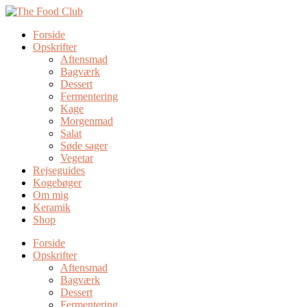
Forside
Opskrifter
Aftensmad
Bagværk
Dessert
Fermentering
Kage
Morgenmad
Salat
Søde sager
Vegetar
Rejseguides
Kogebøger
Om mig
Keramik
Shop
Forside
Opskrifter
Aftensmad
Bagværk
Dessert
Fermentering