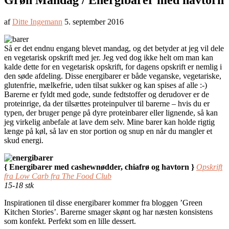
Grøn Mandag / Energibarer med havtorn
af
Ditte Ingemann
5. september 2016
Så er det endnu engang blevet mandag, og det betyder at jeg vil dele
en vegetarisk opskrift med jer. Jeg ved dog ikke helt om man kan
kalde dette for en vegetarisk opskrift, for dagens opskrift er nemlig i
den søde afdeling. Disse energibarer er både veganske, vegetariske,
glutenfrie, mælkefrie, uden tilsat sukker og kan spises af alle :-)
Barerne er fyldt med gode, sunde fedtstoffer og derudover er de
proteinrige, da der tilsættes proteinpulver til barerne – hvis du er
typen, der bruger penge på dyre proteinbarer eller lignende, så kan
jeg virkelig anbefale at lave dem selv. Mine barer kan holde rigtig
længe på køl, så lav en stor portion og snup en når du mangler et
skud energi.
{ Energibarer med cashewnødder, chiafrø og havtorn }
Opskrift
fra Low Carb fra The Food Club
15-18 stk
Inspirationen til disse energibarer kommer fra bloggen ’Green
Kitchen Stories’. Barerne smager skønt og har næsten konsistens
som konfekt. Perfekt som en lille dessert.