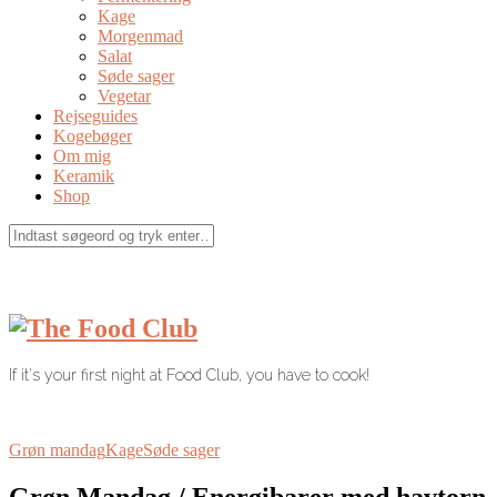
Kage
Morgenmad
Salat
Søde sager
Vegetar
Rejseguides
Kogebøger
Om mig
Keramik
Shop
If it's your first night at Food Club, you have to cook!
Grøn mandag
Kage
Søde sager