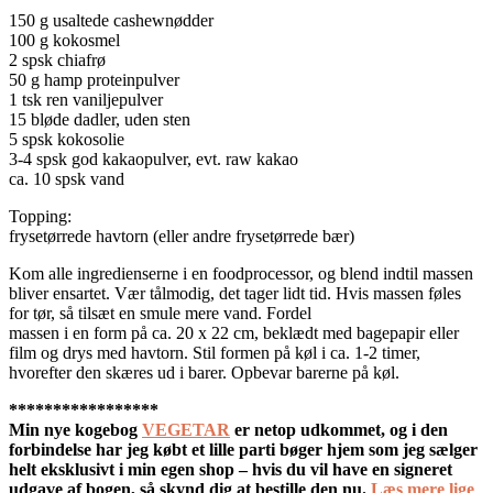
150 g usaltede cashewnødder
100 g kokosmel
2 spsk chiafrø
50 g hamp proteinpulver
1 tsk ren vaniljepulver
15 bløde dadler, uden sten
5 spsk kokosolie
3-4 spsk god kakaopulver, evt. raw kakao
ca. 10 spsk vand
Topping:
frysetørrede havtorn (eller andre frysetørrede bær)
Kom alle ingredienserne i en foodprocessor, og blend indtil massen
bliver ensartet. Vær tålmodig, det tager lidt tid. Hvis massen føles
for tør, så tilsæt en smule mere vand. Fordel
massen i en form på ca. 20 x 22 cm, beklædt med bagepapir eller
film og drys med havtorn. Stil formen på køl i ca. 1-2 timer,
hvorefter den skæres ud i barer. Opbevar barerne på køl.
*****************
Min nye kogebog
VEGETAR
er netop udkommet, og i den
forbindelse har jeg købt et lille parti bøger hjem som jeg sælger
helt eksklusivt i min egen shop – hvis du vil have en signeret
udgave af bogen, så skynd dig at bestille den nu.
Læs mere lige