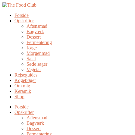
Forside
Opskrifter
Aftensmad
Bagværk
Dessert
Fermentering
Kage
Morgenmad
Salat
Søde sager
Vegetar
Rejseguides
Kogebøger
Om mig
Keramik
Shop
Forside
Opskrifter
Aftensmad
Bagværk
Dessert
Fermentering