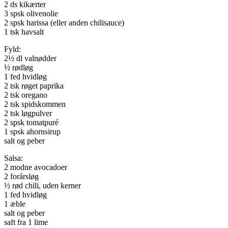
2 ds kikærter
3 spsk olivenolie
2 spsk harissa (eller anden chilisauce)
1 tsk havsalt
Fyld:
2½ dl valnødder
½ rødløg
1 fed hvidløg
2 tsk røget paprika
2 tsk oregano
2 tsk spidskommen
2 tsk løgpulver
2 spsk tomatpuré
1 spsk ahornsirup
salt og peber
Salsa:
2 modne avocadoer
2 forårsløg
½ rød chili, uden kerner
1 fed hvidløg
1 æble
salt og peber
saft fra 1 lime