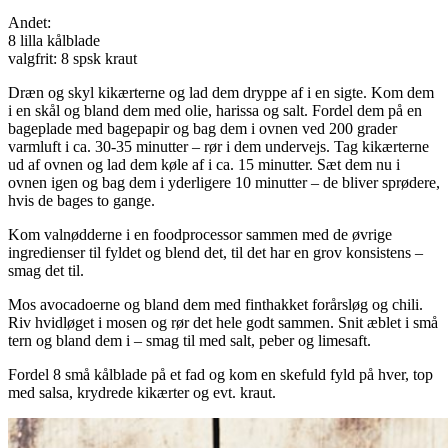
Andet:
8 lilla kålblade
valgfrit: 8 spsk kraut
Dræn og skyl kikærterne og lad dem dryppe af i en sigte. Kom dem
i en skål og bland dem med olie, harissa og salt. Fordel dem på en
bageplade med bagepapir og bag dem i ovnen ved 200 grader
varmluft i ca. 30-35 minutter – rør i dem undervejs. Tag kikærterne
ud af ovnen og lad dem køle af i ca. 15 minutter. Sæt dem nu i
ovnen igen og bag dem i yderligere 10 minutter – de bliver sprødere,
hvis de bages to gange.
Kom valnødderne i en foodprocessor sammen med de øvrige
ingredienser til fyldet og blend det, til det har en grov konsistens –
smag det til.
Mos avocadoerne og bland dem med finthakket forårsløg og chili.
Riv hvidløget i mosen og rør det hele godt sammen. Snit æblet i små
tern og bland dem i – smag til med salt, peber og limesaft.
Fordel 8 små kålblade på et fad og kom en skefuld fyld på hver, top
med salsa, krydrede kikærter og evt. kraut.