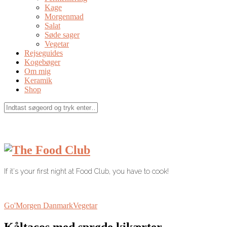
Kage
Morgenmad
Salat
Søde sager
Vegetar
Rejseguides
Kogebøger
Om mig
Keramik
Shop
If it's your first night at Food Club, you have to cook!
Go'Morgen Danmark
Vegetar