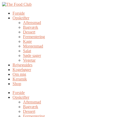
Forside
Opskrifter
Aftensmad
Bagværk
Dessert
Fermentering
Kage
Morgenmad
Salat
Søde sager
Vegetar
Rejseguides
Kogebøger
Om mig
Keramik
Shop
Forside
Opskrifter
Aftensmad
Bagværk
Dessert
Fermentering