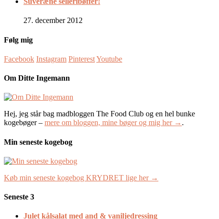
Suveræne selleribøffer!
27. december 2012
Følg mig
Facebook
Instagram
Pinterest
Youtube
Om Ditte Ingemann
Hej, jeg står bag madbloggen The Food Club og en hel bunke
kogebøger –
mere om bloggen, mine bøger og mig her →
.
Min seneste kogebog
Køb min seneste kogebog KRYDRET lige her →
Seneste 3
Julet kålsalat med and & vaniljedressing