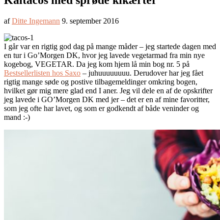
Kåltacos med sprøde kikærter
af
Ditte Ingemann
9. september 2016
I går var en rigtig god dag på mange måder – jeg startede dagen med
en tur i Go’Morgen DK, hvor jeg lavede vegetarmad fra min nye
kogebog, VEGETAR. Da jeg kom hjem lå min bog nr. 5 på
Bestsellerlisten hos Saxo
– juhuuuuuuuu. Derudover har jeg fået
rigtig mange søde og postive tilbagemeldinger omkring bogen,
hvilket gør mig mere glad end I aner. Jeg vil dele en af de opskrifter
jeg lavede i GO’Morgen DK med jer – det er en af mine favoritter,
som jeg ofte har lavet, og som er godkendt af både veninder og
mand :-)