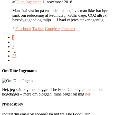
af
Ditte Ingemann
1. november 2018
Man skal vist bo på en anden planet, hvis man ikke har hørt
snak om reducering af kødindtag, kødfri dage, CO2 aftryk,
bæredygtighed og miljø…. Hvad er jeres tanker egentlig…
7
Facebook
Twitter
Google +
Pinterest
1
2
3
…
76
Om Ditte Ingemann
Hej, jeg står bag madbloggen The Food Club og en hel bunke
kogebøger – mere om bloggen, mine bøger og mig
her →
.
Nyhedsbrev
Indtast din email og abonnér på nyt fra The Food Club: