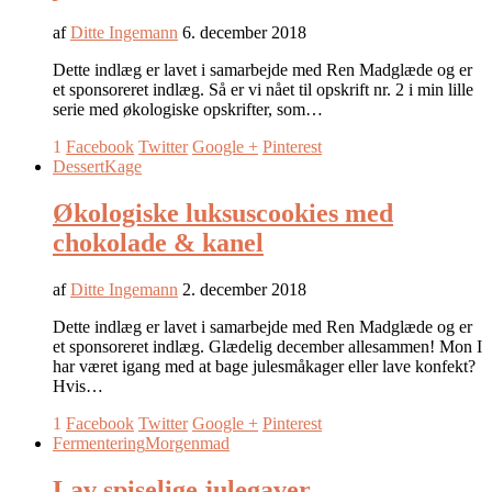
af
Ditte Ingemann
6. december 2018
Dette indlæg er lavet i samarbejde med Ren Madglæde og er
et sponsoreret indlæg. Så er vi nået til opskrift nr. 2 i min lille
serie med økologiske opskrifter, som…
1
Facebook
Twitter
Google +
Pinterest
Dessert
Kage
Økologiske luksuscookies med
chokolade & kanel
af
Ditte Ingemann
2. december 2018
Dette indlæg er lavet i samarbejde med Ren Madglæde og er
et sponsoreret indlæg. Glædelig december allesammen! Mon I
har været igang med at bage julesmåkager eller lave konfekt?
Hvis…
1
Facebook
Twitter
Google +
Pinterest
Fermentering
Morgenmad
Lav spiselige julegaver