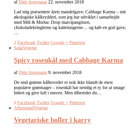
af
Ditte Ingemann
22. november 2018
Lad mig præsentere årets mandelgave; Cabbage Karma – mit
økologiske kålkrydderi, som jeg har udviklet i samarbejde
med Mill & Mortar. Drop marcipangrisen,
chokoladekringlerne og kattetungerne… og køb en god gave,
…
2
Facebook
Twitter
Google +
Pinterest
Salat
Vegetar
Spicy rosenkål med Cabbage Karma
af
Ditte Ingemann
9. november 2018
De små grønne kålhoveder er nok ikke blandt de mest
populære grøntsager – rosenkål har nemlig et ry for at smage
bittert og give luft i maven. Men tilbereder du…
0
Facebook
Twitter
Google +
Pinterest
Aftensmad
Vegetar
Vegetariske boller i karry