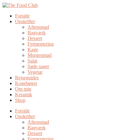
Forside
Opskrifter
Aftensmad
Bagværk
Dessert
Fermentering
Kage
Morgenmad
Salat
Søde sager
Vegetar
Rejseguides
Kogebøger
Om mig
Keramik
Shop
Forside
Opskrifter
Aftensmad
Bagværk
Dessert
Fermentering