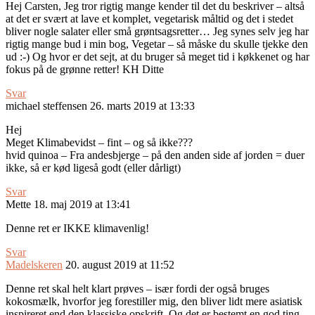
Hej Carsten, Jeg tror rigtig mange kender til det du beskriver – altså
at det er svært at lave et komplet, vegetarisk måltid og det i stedet
bliver nogle salater eller små grøntsagsretter… Jeg synes selv jeg har
rigtig mange bud i min bog, Vegetar – så måske du skulle tjekke den
ud :-) Og hvor er det sejt, at du bruger så meget tid i køkkenet og har
fokus på de grønne retter! KH Ditte
Svar
michael steffensen
26. marts 2019 at 13:33
Hej
Meget Klimabevidst – fint – og så ikke???
hvid quinoa – Fra andesbjerge – på den anden side af jorden = duer
ikke, så er kød ligeså godt (eller dårligt)
Svar
Mette
18. maj 2019 at 13:41
Denne ret er IKKE klimavenlig!
Svar
Madelskeren
20. august 2019 at 11:52
Denne ret skal helt klart prøves – især fordi der også bruges
kokosmælk, hvorfor jeg forestiller mig, den bliver lidt mere asiatisk
inspireret end den klassiske opskrift. Og det er bestemt en god ting