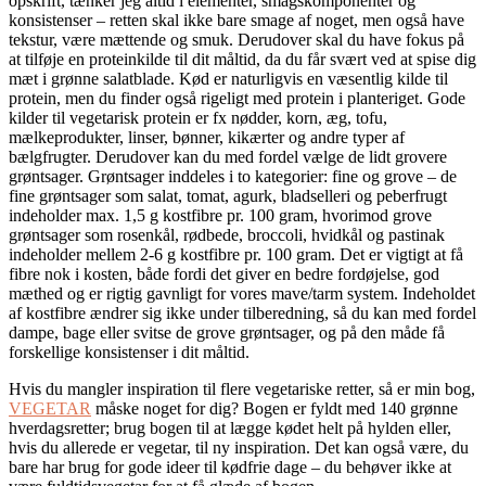
opskrift, tænker jeg altid i elementer, smagskomponenter og
konsistenser – retten skal ikke bare smage af noget, men også have
tekstur, være mættende og smuk. Derudover skal du have fokus på
at tilføje en proteinkilde til dit måltid, da du får svært ved at spise dig
mæt i grønne salatblade. Kød er naturligvis en væsentlig kilde til
protein, men du finder også rigeligt med protein i planteriget. Gode
kilder til vegetarisk protein er fx nødder, korn, æg, tofu,
mælkeprodukter, linser, bønner, kikærter og andre typer af
bælgfrugter. Derudover kan du med fordel vælge de lidt grovere
grøntsager. Grøntsager inddeles i to kategorier: fine og grove – de
fine grøntsager som salat, tomat, agurk, bladselleri og peberfrugt
indeholder max. 1,5 g kostfibre pr. 100 gram, hvorimod grove
grøntsager som rosenkål, rødbede, broccoli, hvidkål og pastinak
indeholder mellem 2-6 g kostfibre pr. 100 gram. Det er vigtigt at få
fibre nok i kosten, både fordi det giver en bedre fordøjelse, god
mæthed og er rigtig gavnligt for vores mave/tarm system. Indeholdet
af kostfibre ændrer sig ikke under tilberedning, så du kan med fordel
dampe, bage eller svitse de grove grøntsager, og på den måde få
forskellige konsistenser i dit måltid.
Hvis du mangler inspiration til flere vegetariske retter, så er min bog,
VEGETAR
måske noget for dig? Bogen er fyldt med 140 grønne
hverdagsretter; brug bogen til at lægge kødet helt på hylden eller,
hvis du allerede er vegetar, til ny inspiration. Det kan også være, du
bare har brug for gode ideer til kødfrie dage – du behøver ikke at