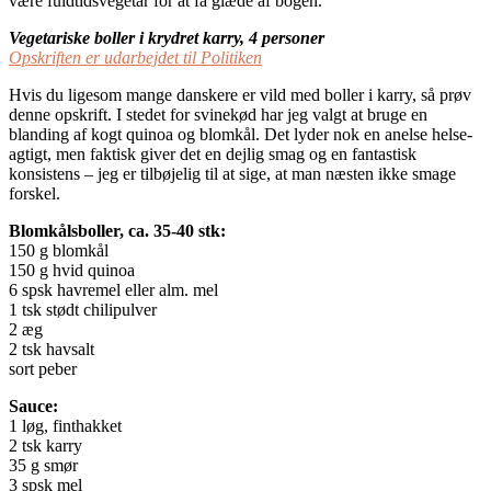
være fuldtidsvegetar for at få glæde af bogen.
Vegetariske boller i krydret karry, 4 personer
Opskriften er udarbejdet til Politiken
Hvis du ligesom mange danskere er vild med boller i karry, så prøv
denne opskrift. I stedet for svinekød har jeg valgt at bruge en
blanding af kogt quinoa og blomkål. Det lyder nok en anelse helse-
agtigt, men faktisk giver det en dejlig smag og en fantastisk
konsistens – jeg er tilbøjelig til at sige, at man næsten ikke smage
forskel.
Blomkålsboller, ca. 35-40 stk:
150 g blomkål
150 g hvid quinoa
6 spsk havremel eller alm. mel
1 tsk stødt chilipulver
2 æg
2 tsk havsalt
sort peber
Sauce:
1 løg, finthakket
2 tsk karry
35 g smør
3 spsk mel