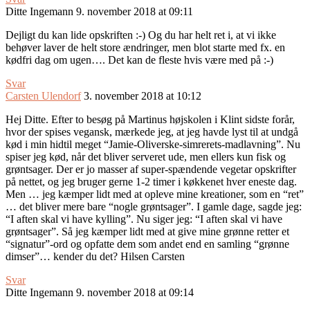
Ditte Ingemann
9. november 2018 at 09:11
Dejligt du kan lide opskriften :-) Og du har helt ret i, at vi ikke
behøver laver de helt store ændringer, men blot starte med fx. en
kødfri dag om ugen…. Det kan de fleste hvis være med på :-)
Svar
Carsten Ulendorf
3. november 2018 at 10:12
Hej Ditte. Efter to besøg på Martinus højskolen i Klint sidste forår,
hvor der spises vegansk, mærkede jeg, at jeg havde lyst til at undgå
kød i min hidtil meget “Jamie-Oliverske-simrerets-madlavning”. Nu
spiser jeg kød, når det bliver serveret ude, men ellers kun fisk og
grøntsager. Der er jo masser af super-spændende vegetar opskrifter
på nettet, og jeg bruger gerne 1-2 timer i køkkenet hver eneste dag.
Men … jeg kæmper lidt med at opleve mine kreationer, som en “ret”
… det bliver mere bare “nogle grøntsager”. I gamle dage, sagde jeg:
“I aften skal vi have kylling”. Nu siger jeg: “I aften skal vi have
grøntsager”. Så jeg kæmper lidt med at give mine grønne retter et
“signatur”-ord og opfatte dem som andet end en samling “grønne
dimser”… kender du det? Hilsen Carsten
Svar
Ditte Ingemann
9. november 2018 at 09:14