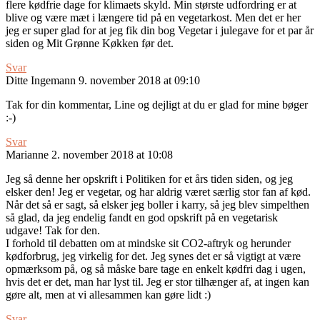
flere kødfrie dage for klimaets skyld. Min største udfordring er at
blive og være mæt i længere tid på en vegetarkost. Men det er her
jeg er super glad for at jeg fik din bog Vegetar i julegave for et par år
siden og Mit Grønne Køkken før det.
Svar
Ditte Ingemann
9. november 2018 at 09:10
Tak for din kommentar, Line og dejligt at du er glad for mine bøger
:-)
Svar
Marianne
2. november 2018 at 10:08
Jeg så denne her opskrift i Politiken for et års tiden siden, og jeg
elsker den! Jeg er vegetar, og har aldrig været særlig stor fan af kød.
Når det så er sagt, så elsker jeg boller i karry, så jeg blev simpelthen
så glad, da jeg endelig fandt en god opskrift på en vegetarisk
udgave! Tak for den.
I forhold til debatten om at mindske sit CO2-aftryk og herunder
kødforbrug, jeg virkelig for det. Jeg synes det er så vigtigt at være
opmærksom på, og så måske bare tage en enkelt kødfri dag i ugen,
hvis det er det, man har lyst til. Jeg er stor tilhænger af, at ingen kan
gøre alt, men at vi allesammen kan gøre lidt :)
Svar