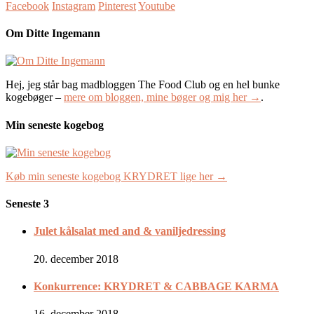
Facebook
Instagram
Pinterest
Youtube
Om Ditte Ingemann
Hej, jeg står bag madbloggen The Food Club og en hel bunke
kogebøger –
mere om bloggen, mine bøger og mig her →
.
Min seneste kogebog
Køb min seneste kogebog KRYDRET lige her →
Seneste 3
Julet kålsalat med and & vaniljedressing
20. december 2018
Konkurrence: KRYDRET & CABBAGE KARMA
16. december 2018