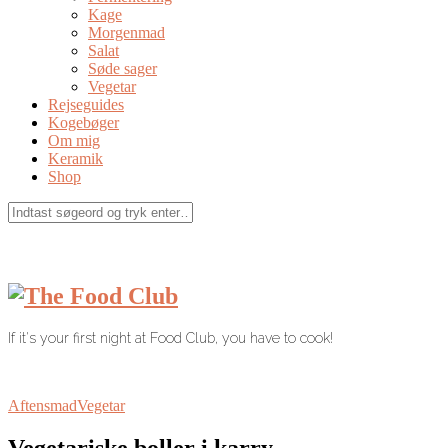
Kage
Morgenmad
Salat
Søde sager
Vegetar
Rejseguides
Kogebøger
Om mig
Keramik
Shop
If it's your first night at Food Club, you have to cook!
Aftensmad
Vegetar