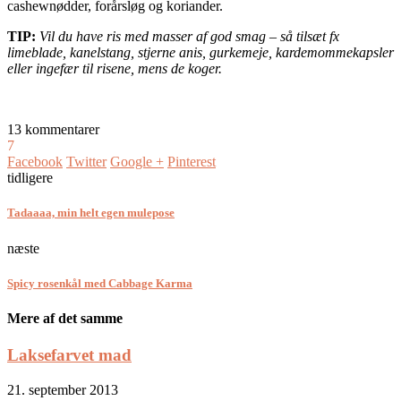
cashewnødder, forårsløg og koriander.
TIP:
Vil du have ris med masser af god smag – så tilsæt fx
limeblade, kanelstang, stjerne­ anis, gurkemeje, kardemommekapsler
eller ingefær til risene, mens de koger.
13 kommentarer
7
Facebook
Twitter
Google +
Pinterest
tidligere
Tadaaaa, min helt egen mulepose
næste
Spicy rosenkål med Cabbage Karma
Mere af det samme
Laksefarvet mad
21. september 2013