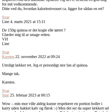
for mit vedkommende.
Ditte ved du, hvordan kalorieniveauet ca. ligger for sådan en ret?
Svar
Line
4. marts 2021 at 15:11
De 150g quinoa er det kogte elle tørret ?
Glæder mig til ar smage retten.
VH
Line
Svar
Karsten
22. november 2022 at 09:24
Utroligt lækker ret. Jeg er personligt stor fan af quinoa.
Mange tak.
Karsten.
Svar
Sine
25. februar 2023 at 00:15
Wow – min mor ville aldrig kunne respektere en portion boller i
karry uden hakket kalv og flæsk :-) Men det ser da super lækkert ud