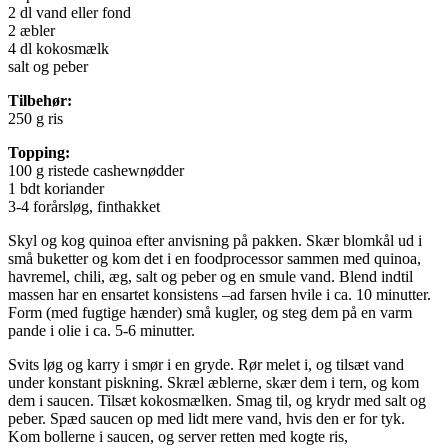
2 dl vand eller fond
2 æbler
4 dl kokosmælk
salt og peber
Tilbehør:
250 g ris
Topping:
100 g ristede cashewnødder
1 bdt koriander
3-4 forårsløg, finthakket
Skyl og kog quinoa efter anvisning på pakken. Skær blomkål ud i
små buketter og kom det i en foodprocessor sammen med quinoa,
havremel, chili, æg, salt og peber og en smule vand. Blend indtil
massen har en ensartet konsistens –ad farsen hvile i ca. 10 minutter.
Form (med fugtige hænder) små kugler, og steg dem på en varm
pande i olie i ca. 5-6 minutter.
Svits løg og karry i smør i en gryde. Rør melet i, og tilsæt vand
under konstant piskning. Skræl æblerne, skær dem i tern, og kom
dem i saucen. Tilsæt kokosmælken. Smag til, og krydr med salt og
peber. Spæd saucen op med lidt mere vand, hvis den er for tyk.
Kom bollerne i saucen, og server retten med kogte ris,