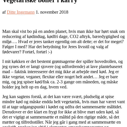
Vegetariske boller i karry
af
Ditte Ingemann
1. november 2018
Man skal vist bo på en anden planet, hvis man ikke har hørt snak om
reducering af kødindtag, kødfri dage, CO2 aftryk, bæredygtighed og
miljø…. Hvad er jeres tanker egentlig om alt dette; er det for meget?
Følger I med? Har det betydning for Jeres livsstil og valg af
fødevarer? Fortæl, fortæl :-)
I mit køkken er det bestemt grøntsagerne der spiller hovedrollen, og
jeg synes det er langt sjovere (og udfordrende) at lave plantebaseret
mad – faktisk interesserer det mig ikke at arbejde med kød. Jeg er
ikke vegetar, veganer, flexitar eller noget helt andet… Jeg er bare
mig, og jeg spiser kød/fisk ca. 2-3 gange om måneden, og måske
holder jeg helt op en dag, hvem ved.
Jeg kan sagtens forstå, at det kan være svært, pludselig at spise
mindre kød og måske endda helt vegetarisk, hvis man har været vant
til at tage udgangspunkt i kødet og udfra det sammensætte måltidet.
Derudover er der klart en frygt for ikke at blive mæt uden kød, så
det er vigtigt at sammensætte et måltid på den rigtige måde, så det
mætter og tilfredsstiller. Når jeg går i gang med at sammensætte en