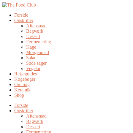
Forside
Opskrifter
Aftensmad
Bagværk
Dessert
Fermentering
Kage
Morgenmad
Salat
Søde sager
Vegetar
Rejseguides
Kogebøger
Om mig
Keramik
Shop
Forside
Opskrifter
Aftensmad
Bagværk
Dessert
Fermentering