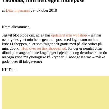
Tadaaaa, min helt egen mulepose
af
Ditte Ingemann
29. oktober 2018
Kære allesammen,
Jeg vil blot pippe om, at jeg har
opdateret min webshop
– jeg har
nemlig designet min helt egen mulepose med logo, som nu kan
købes i shoppen, eller som følger helt gratis med på alle ordrer på
min. 250 kr.
Hop over og tjek shoppen ud
, for der er nemlig også
tilbud på mange af mine kogebøger i øjeblikket og derudover kan du
nu også købe mit økologiske kålkrydderi, Cabbage Karma – måske
gode idéer til julegaverne?
KH Ditte