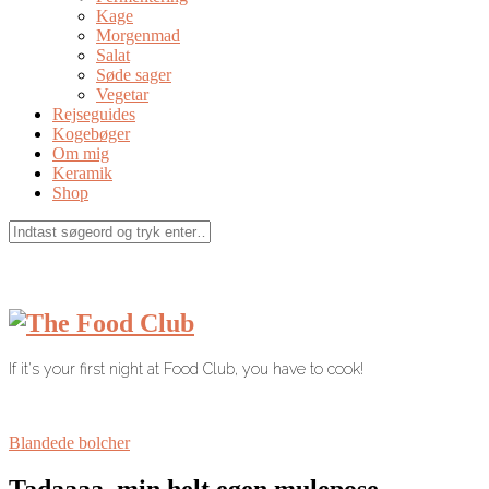
Kage
Morgenmad
Salat
Søde sager
Vegetar
Rejseguides
Kogebøger
Om mig
Keramik
Shop
If it's your first night at Food Club, you have to cook!
Blandede bolcher