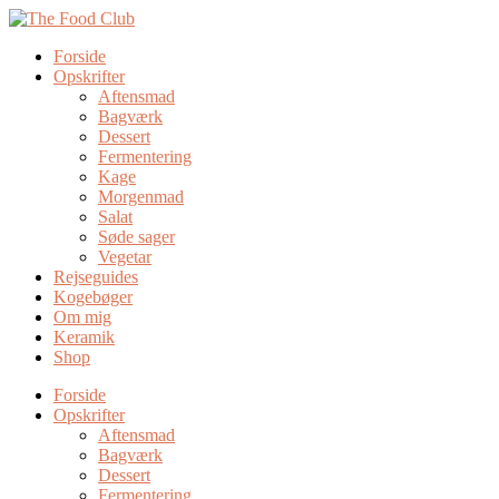
Forside
Opskrifter
Aftensmad
Bagværk
Dessert
Fermentering
Kage
Morgenmad
Salat
Søde sager
Vegetar
Rejseguides
Kogebøger
Om mig
Keramik
Shop
Forside
Opskrifter
Aftensmad
Bagværk
Dessert
Fermentering