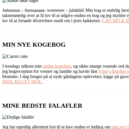
Juhuuuuu – hurraaaaaa- weeeeeee – jubiiiiiii! Min bog er endelig færdig
taknemmelig over at få lov til at udgive endnu en bog og jeg skylder en
lov til at forsøde tilværelsen rundt om i jeres køkkener.
LÆS HELE 
MIN NYE KOGEBOG
I torsdags udkom min
anden kogebog
, og sikke mange rosende ord den
jeg bogreception for venner og familie og havde lånt
Vipp’s flagship s
blomster. I dag bruges på at nyde gårdagens oplevelser, kigge på gave
INDLÆGGET HER.
MINE BEDSTE FALAFLER
Jeg har egentlig allermest lyst til at lave endnu et indlæg om
min nye 