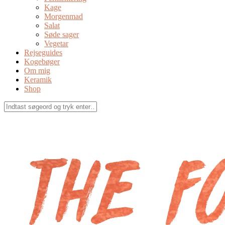
Kage
Morgenmad
Salat
Søde sager
Vegetar
Rejseguides
Kogebøger
Om mig
Keramik
Shop