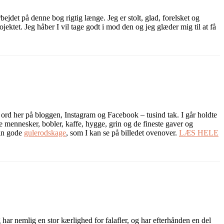
ejdet på denne bog rigtig længe. Jeg er stolt, glad, forelsket og
ojektet. Jeg håber I vil tage godt i mod den og jeg glæder mig til at få
e ord her på bloggen, Instagram og Facebook – tusind tak. I går holdte
e mennesker, bobler, kaffe, hygge, grin og de fineste gaver og
min gode
gulerodskage
, som I kan se på billedet ovenover.
LÆS HELE
ar nemlig en stor kærlighed for falafler, og har efterhånden en del