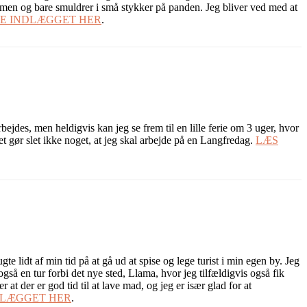
ammen og bare smuldrer i små stykker på panden. Jeg bliver ved med at
LE INDLÆGGET HER
.
jdes, men heldigvis kan jeg se frem til en lille ferie om 3 uger, hvor
et gør slet ikke noget, at jeg skal arbejde på en Langfredag.
LÆS
 lidt af min tid på at gå ud at spise og lege turist i min egen by. Jeg
også en tur forbi det nye sted, Llama, hvor jeg tilfældigvis også fik
t der er god tid til at lave mad, og jeg er især glad for at
DLÆGGET HER
.