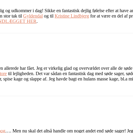
 og udkommer i dag! Sikke en fantastisk dejlig følelse efter at have arb
 stor tak til
Gyldendal
og til
Kristine Lindbjerg
for at være en del af pr
INDLÆGGET HER
.
 allerede har fået. Jeg er virkelig glad og overvældet over alle de sød
tore
til lejligheden. Det var sådan en fantastisk dag med søde sager, sød
r, spise kage og slappe af. Jeg havde bagt en hulans masse kage, bl.a 
bog
…. Men nu skal det altså handle om noget andet end søde sager! Jeg h