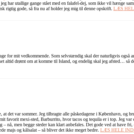
g jeg har utallige gange stået med en falafel-dej, som ikke vil hænge s
sk rigtig gode, så fra nu af holder jeg mig til denne opskrift.
LÆS HE
age for mit vedkommende. Som selvstændig skal der naturligvis også arbe
t set altid drømt om at komme til Island, og endelig skal jeg afsted… så d
at det var sommer. Jeg tilbragte alle påskedagene i København, og brugte
mit favorit mexi-sted, Barburrito, hvor tacos og tequila er i top. Jeg var 
– nå, men begge steder kan klart anbefales. Det gode ved at have fri, er a
lede majs og kålsalat – så bliver det ikke meget bedre.
LÆS HELE IN