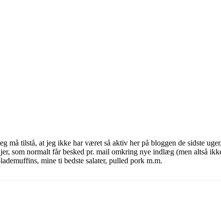
g må tilstå, at jeg ikke har været så aktiv her på bloggen de sidste uger
jer, som normalt får besked pr. mail omkring nye indlæg (men altså ik
ademuffins, mine ti bedste salater, pulled pork m.m.