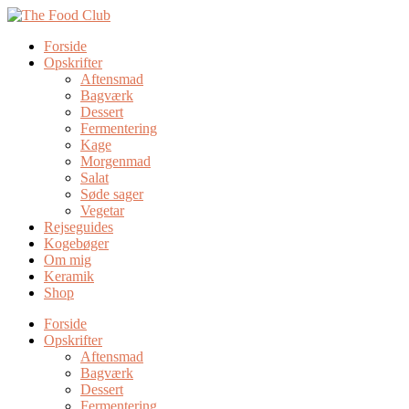
Forside
Opskrifter
Aftensmad
Bagværk
Dessert
Fermentering
Kage
Morgenmad
Salat
Søde sager
Vegetar
Rejseguides
Kogebøger
Om mig
Keramik
Shop
Forside
Opskrifter
Aftensmad
Bagværk
Dessert
Fermentering