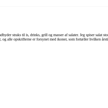
byder straks til is, drinks, grill og masser af salater. Jeg spiser salat st
, og alle opskrifterne er forsynet med ikoner, som fortæller hvilken årstid