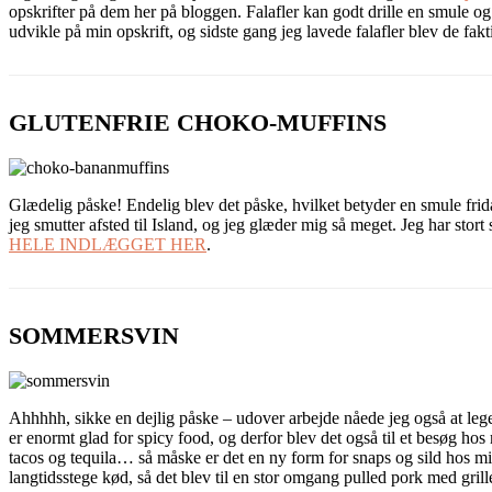
opskrifter på dem her på bloggen. Falafler kan godt drille en smule o
udvikle på min opskrift, og sidste gang jeg lavede falafler blev de fakti
GLUTENFRIE CHOKO-MUFFINS
Glædelig påske! Endelig blev det påske, hvilket betyder en smule frid
jeg smutter afsted til Island, og jeg glæder mig så meget. Jeg har stor
HELE INDLÆGGET HER
.
SOMMERSVIN
Ahhhhh, sikke en dejlig påske – udover arbejde nåede jeg også at lege, 
er enormt glad for spicy food, og derfor blev det også til et besøg hos 
tacos og tequila… så måske er det en ny form for snaps og sild hos mig 
langtidsstege kød, så det blev til en stor omgang pulled pork med gril