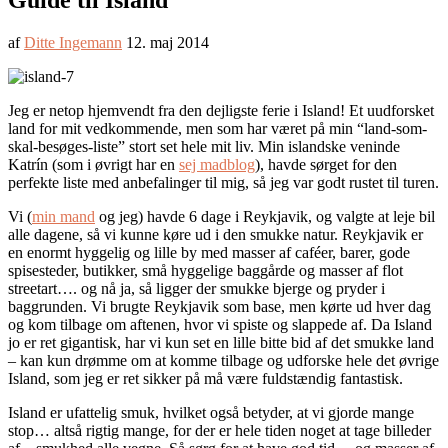
Guide til Island
af
Ditte Ingemann
12. maj 2014
Jeg er netop hjemvendt fra den dejligste ferie i Island! Et uudforsket
land for mit vedkommende, men som har været på min “land-som-
skal-besøges-liste” stort set hele mit liv. Min islandske veninde
Katrín (som i øvrigt har en
sej madblog
), havde sørget for den
perfekte liste med anbefalinger til mig, så jeg var godt rustet til turen.
Vi (
min mand
og jeg) havde 6 dage i Reykjavik, og valgte at leje bil
alle dagene, så vi kunne køre ud i den smukke natur. Reykjavik er
en enormt hyggelig og lille by med masser af caféer, barer, gode
spisesteder, butikker, små hyggelige baggårde og masser af flot
streetart…. og nå ja, så ligger der smukke bjerge og pryder i
baggrunden. Vi brugte Reykjavik som base, men kørte ud hver dag
og kom tilbage om aftenen, hvor vi spiste og slappede af. Da Island
jo er ret gigantisk, har vi kun set en lille bitte bid af det smukke land
– kan kun drømme om at komme tilbage og udforske hele det øvrige
Island, som jeg er ret sikker på må være fuldstændig fantastisk.
Island er ufattelig smuk, hvilket også betyder, at vi gjorde mange
stop… altså rigtig mange, for der er hele tiden noget at tage billeder