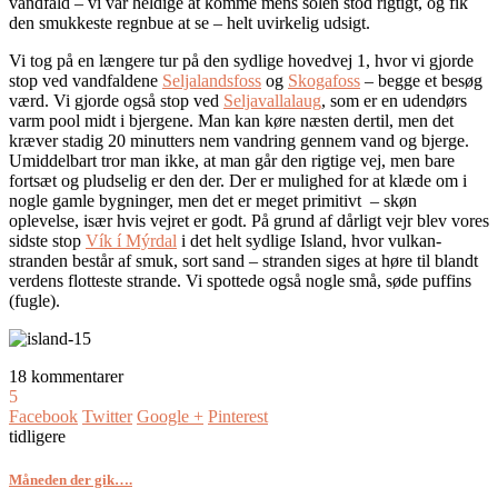
vandfald – vi var heldige at komme mens solen stod rigtigt, og fik
den smukkeste regnbue at se – helt uvirkelig udsigt.
Vi tog på en længere tur på den sydlige hovedvej 1, hvor vi gjorde
stop ved vandfaldene
Seljalandsfoss
og
Skogafoss
– begge et besøg
værd. Vi gjorde også stop ved
Seljavallalaug
, som er en udendørs
varm pool midt i bjergene. Man kan køre næsten dertil, men det
kræver stadig 20 minutters nem vandring gennem vand og bjerge.
Umiddelbart tror man ikke, at man går den rigtige vej, men bare
fortsæt og pludselig er den der. Der er mulighed for at klæde om i
nogle gamle bygninger, men det er meget primitivt – skøn
oplevelse, især hvis vejret er godt. På grund af dårligt vejr blev vores
sidste stop
Vík í Mýrdal
i det helt sydlige Island, hvor vulkan-
stranden består af smuk, sort sand – stranden siges at høre til blandt
verdens flotteste strande. Vi spottede også nogle små, søde puffins
(fugle).
18 kommentarer
5
Facebook
Twitter
Google +
Pinterest
tidligere
Måneden der gik….