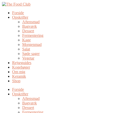
Forside
Opskrifter
Aftensmad
Bagværk
Dessert
Fermentering
Kage
Morgenmad
Salat
Søde sager
Vegetar
Rejseguides
Kogebøger
Om mig
Keramik
Shop
Forside
Opskrifter
Aftensmad
Bagværk
Dessert
Fermentering