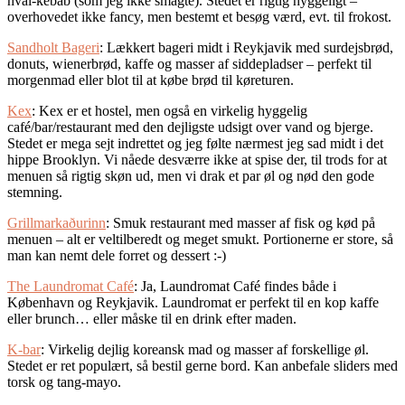
hval-kebab (som jeg ikke smagte). Stedet er rigtig hyggeligt –
overhovedet ikke fancy, men bestemt et besøg værd, evt. til frokost.
Sandholt Bageri
: Lækkert bageri midt i Reykjavik med surdejsbrød,
donuts, wienerbrød, kaffe og masser af siddepladser – perfekt til
morgenmad eller blot til at købe brød til køreturen.
Kex
: Kex er et hostel, men også en virkelig hyggelig
café/bar/restaurant med den dejligste udsigt over vand og bjerge.
Stedet er mega sejt indrettet og jeg følte nærmest jeg sad midt i det
hippe Brooklyn. Vi nåede desværre ikke at spise der, til trods for at
menuen så rigtig skøn ud, men vi drak et par øl og nød den gode
stemning.
Grillmarkaðurinn
: Smuk restaurant med masser af fisk og kød på
menuen – alt er veltilberedt og meget smukt. Portionerne er store, så
man kan nemt dele forret og dessert :-)
The Laundromat Café
: Ja, Laundromat Café findes både i
København og Reykjavik. Laundromat er perfekt til en kop kaffe
eller brunch… eller måske til en drink efter maden.
K-bar
: Virkelig dejlig koreansk mad og masser af forskellige øl.
Stedet er ret populært, så bestil gerne bord. Kan anbefale sliders med
torsk og tang-mayo.