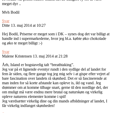
meget dyr ..
Mvh Bodil
Svar
Ditte
13. maj 2014 at 10:27
Hej Bodil, Priserne er meget som i DK – synes dog det var billigt at
handle ind i supermarkederne, hvor jeg bl.a. købte øko chokolade
og øko te meget billigt :-)
Svar
Malene Kristensen
13. maj 2014 at 21:28
Årh, Island er bogstavelig talt “breathtaking”.
Jeg var på et lignende eventyr rundt i den sydlige del af landet for
fem år siden, og flere gange tog jeg mig selv i at gispe efter vejret af
bare fascination over landets rå skønhed. Det er så fascinerende at
man inden for så korte afstande kan opleve is, ild og vand. Jeg
drømmer om at komme tilbage snart, gerne til den nordlige del, der
om muligt må være endnu mere brutal og naturskøn og virkelig
opleve naturens elementer komme i spil!
Jeg værdsætter virkelig dine og din mands afbildninger af landet, I
får virkelig indfanget skønheden!