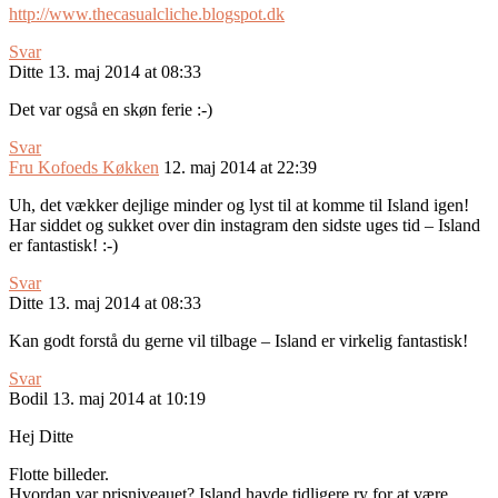
http://www.thecasualcliche.blogspot.dk
Svar
Ditte
13. maj 2014 at 08:33
Det var også en skøn ferie :-)
Svar
Fru Kofoeds Køkken
12. maj 2014 at 22:39
Uh, det vækker dejlige minder og lyst til at komme til Island igen!
Har siddet og sukket over din instagram den sidste uges tid – Island
er fantastisk! :-)
Svar
Ditte
13. maj 2014 at 08:33
Kan godt forstå du gerne vil tilbage – Island er virkelig fantastisk!
Svar
Bodil
13. maj 2014 at 10:19
Hej Ditte
Flotte billeder.
Hvordan var prisniveauet? Island havde tidligere ry for at være