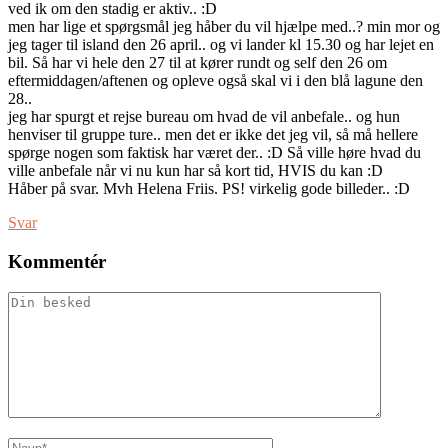
ved ik om den stadig er aktiv.. :D
men har lige et spørgsmål jeg håber du vil hjælpe med..? min mor og
jeg tager til island den 26 april.. og vi lander kl 15.30 og har lejet en
bil. Så har vi hele den 27 til at kører rundt og self den 26 om
eftermiddagen/aftenen og opleve også skal vi i den blå lagune den
28..
jeg har spurgt et rejse bureau om hvad de vil anbefale.. og hun
henviser til gruppe ture.. men det er ikke det jeg vil, så må hellere
spørge nogen som faktisk har været der.. :D Så ville høre hvad du
ville anbefale når vi nu kun har så kort tid, HVIS du kan :D
Håber på svar. Mvh Helena Friis. PS! virkelig gode billeder.. :D
Svar
Kommentér