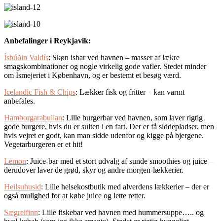
Anbefalinger i Reykjavik:
Ísbúðin Valdís
: Skøn isbar ved havnen – masser af lækre
smagskombinationer og nogle virkelig gode vafler. Stedet minder
om Ismejeriet i København, og er bestemt et besøg værd.
Icelandic Fish & Chips
: Lækker fisk og fritter – kan varmt
anbefales.
Hamborgarabullan
: Lille burgerbar ved havnen, som laver rigtig
gode burgere, hvis du er sulten i en fart. Der er få siddepladser, men
hvis vejret er godt, kan man sidde udenfor og kigge på bjergene.
Vegetarburgeren er et hit!
Lemon
: Juice-bar med et stort udvalg af sunde smoothies og juice –
derudover laver de grød, skyr og andre morgen-lækkerier.
Heilsuhusid
: Lille helsekostbutik med alverdens lækkerier – der er
også mulighed for at købe juice og lette retter.
Sægreifinn
: Lille fiskebar ved havnen med hummersuppe….. og