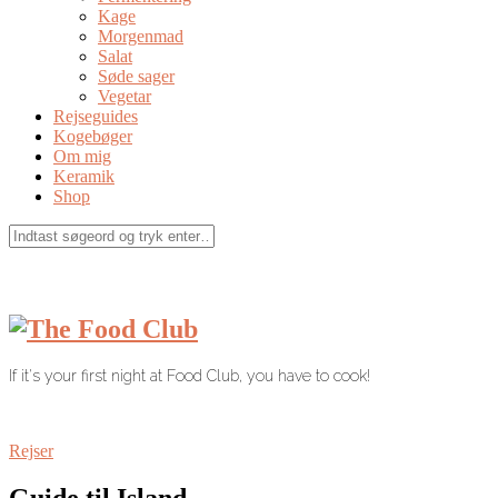
Kage
Morgenmad
Salat
Søde sager
Vegetar
Rejseguides
Kogebøger
Om mig
Keramik
Shop
If it's your first night at Food Club, you have to cook!
Rejser