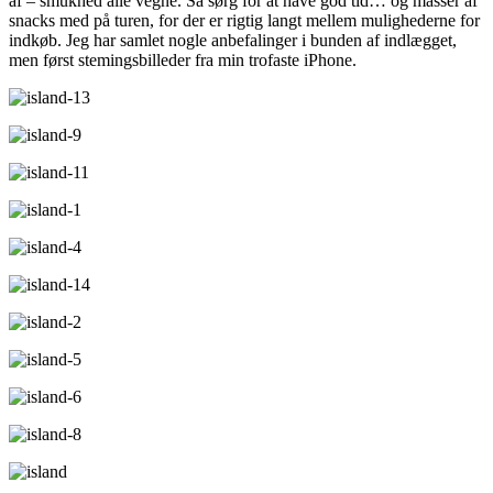
af – smukhed alle vegne. Så sørg for at have god tid… og masser af
snacks med på turen, for der er rigtig langt mellem mulighederne for
indkøb. Jeg har samlet nogle anbefalinger i bunden af indlægget,
men først stemingsbilleder fra min trofaste iPhone.