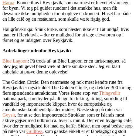
Harpa
: Koncerthus i Reykjavik, som nærmest er blevet et varetegn
for byen. Vi tog på guidet rundtur i det smukke hus, men fik
desværre ikke muligheden for at opleve en koncert. Huset har både
en lille café og en restaurant, som skulle være rigtig god.
Hallgrímskrikja: Smuk kirke, som næsten ikke er til at undgå, hvis
man er i Reykjavik – der er mulighed for at tage elevatoren op i
tårnet og se udsigten over Reykjavik.
Anbefalinger udenfor Reykjavik:
Blue Lagoon
: På trods af, at Blue Lagoon er en turist-magnet, så
blev jeg alligevel blæst væk af dette smukke sted. Jeg vil klart
anbefale at prøve denne oplevelse!
The Golden Circle: Den nemmeste og nok mest kendte rute fra
Reykjavik er også kaldet The Golden Circle, og dækker 300 km og
flere spændende attraktioner. Vores første stop var
Thingvellir
nationalpark, som byder på alt lige fra hiking, riding, snorkling til
vandfald og imponerende klipper, hvor de europæiske og
amerikanske kontinentalplader mødes. Næste stop på ruten var
Geysir
, for at se den imponerende Strokkur, som er Islands mest
aktive gejser med udbrud ca. hver 5. minut. Der er en hyggelig café,
hvor der er mulighed for mad og kaffe. Sidste, men også bedste stop
på ruten var
Gullfoss
, som ganske enkelt er et fabelagtigt og stort