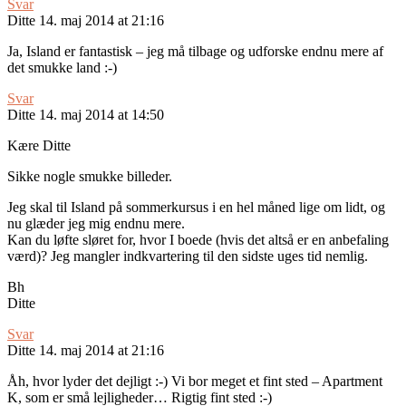
Svar
Ditte
14. maj 2014 at 21:16
Ja, Island er fantastisk – jeg må tilbage og udforske endnu mere af
det smukke land :-)
Svar
Ditte
14. maj 2014 at 14:50
Kære Ditte
Sikke nogle smukke billeder.
Jeg skal til Island på sommerkursus i en hel måned lige om lidt, og
nu glæder jeg mig endnu mere.
Kan du løfte sløret for, hvor I boede (hvis det altså er en anbefaling
værd)? Jeg mangler indkvartering til den sidste uges tid nemlig.
Bh
Ditte
Svar
Ditte
14. maj 2014 at 21:16
Åh, hvor lyder det dejligt :-) Vi bor meget et fint sted – Apartment
K, som er små lejligheder… Rigtig fint sted :-)