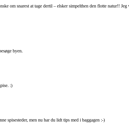
 ønske om snarest at tage dertil – elsker simpelthen den flotte natur!! J
 besøge byen.
pise. :)
nne spisesteder, men nu har du lidt tips med i baggagen :-)