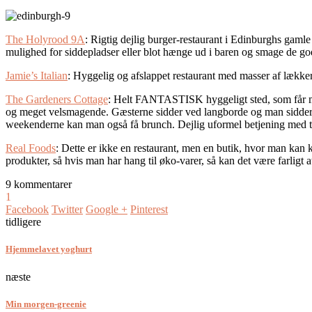
The Holyrood 9A
: Rigtig dejlig burger-restaurant i Edinburghs gaml
mulighed for siddepladser eller blot hænge ud i baren og smage de god
Jamie’s Italian
: Hyggelig og afslappet restaurant med masser af lækker
The Gardeners Cottage
: Helt FANTASTISK hyggeligt sted, som får mi
og meget velsmagende. Gæsterne sidder ved langborde og man sidder alt
weekenderne kan man også få brunch. Dejlig uformel betjening med tid
Real Foods
: Dette er ikke en restaurant, men en butik, hvor man kan k
produkter, så hvis man har hang til øko-varer, så kan det være farligt a
9 kommentarer
1
Facebook
Twitter
Google +
Pinterest
tidligere
Hjemmelavet yoghurt
næste
Min morgen-greenie