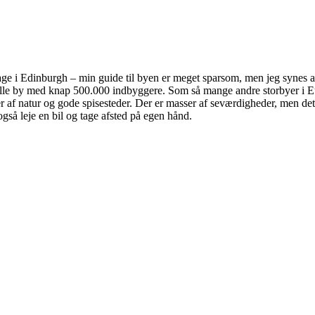
 dage i Edinburgh – min guide til byen er meget sparsom, men jeg synes a
 lille by med knap 500.000 indbyggere. Som så mange andre storbyer i Eu
f natur og gode spisesteder. Der er masser af seværdigheder, men det e
så leje en bil og tage afsted på egen hånd.