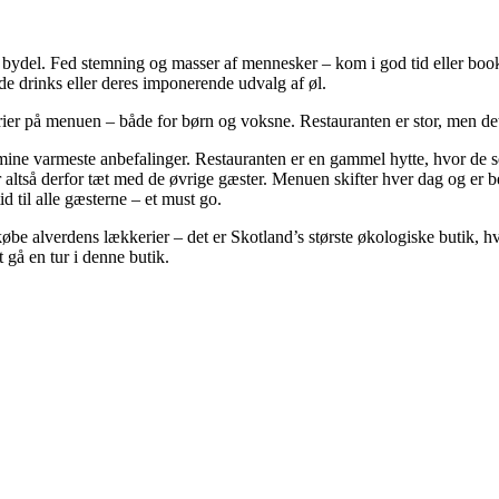
e bydel. Fed stemning og masser af mennesker – kom i god tid eller boo
e drinks eller deres imponerende udvalg af øl.
ier på menuen – både for børn og voksne. Restauranten er stor, men det 
ne varmeste anbefalinger. Restauranten er en gammel hytte, hvor de s
så derfor tæt med de øvrige gæster. Menuen skifter hver dag og er best
 til alle gæsterne – et must go.
øbe alverdens lækkerier – det er Skotland’s største økologiske butik, hv
t gå en tur i denne butik.