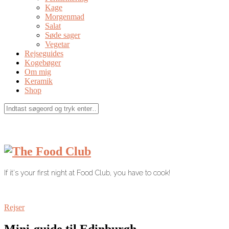
Kage
Morgenmad
Salat
Søde sager
Vegetar
Rejseguides
Kogebøger
Om mig
Keramik
Shop
If it's your first night at Food Club, you have to cook!
Rejser