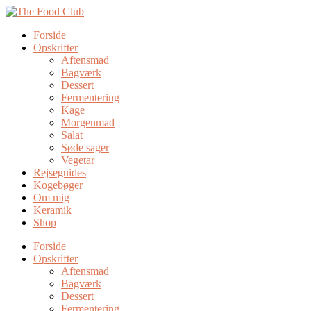
Forside
Opskrifter
Aftensmad
Bagværk
Dessert
Fermentering
Kage
Morgenmad
Salat
Søde sager
Vegetar
Rejseguides
Kogebøger
Om mig
Keramik
Shop
Forside
Opskrifter
Aftensmad
Bagværk
Dessert
Fermentering