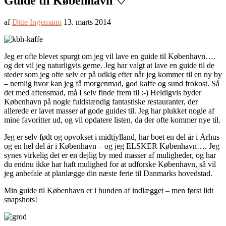
Guide til København ♡
af
Ditte Ingemann
13. marts 2014
Jeg er ofte blevet spurgt om jeg vil lave en guide til København….
og det vil jeg naturligvis gerne. Jeg har valgt at lave en guide til de
steder som jeg ofte selv er på udkig efter når jeg kommer til en ny by
– nemlig hvor kan jeg få morgenmad, god kaffe og sund frokost. Så
det med aftensmad, må I selv finde frem til :-) Heldigvis byder
København på nogle fuldstændig fantastiske restauranter, der
allerede er lavet masser af gode guides til. Jeg har plukket nogle af
mine favoritter ud, og vil opdatere listen, da der ofte kommer nye til.
Jeg er selv født og opvokset i midtjylland, har boet en del år i Århus
og en hel del år i København – og jeg ELSKER København…. Jeg
synes virkelig det er en dejlig by med masser af muligheder, og har
du endnu ikke har haft mulighed for at udforske København, så vil
jeg anbefale at planlægge din næste ferie til Danmarks hovedstad.
Min guide til København er i bunden af indlægget – men først lidt
snapshots!