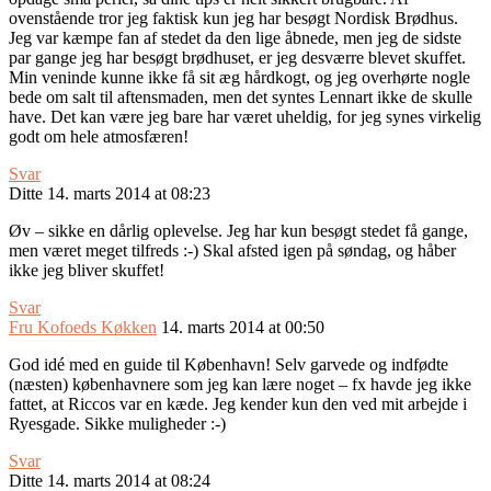
ovenstående tror jeg faktisk kun jeg har besøgt Nordisk Brødhus.
Jeg var kæmpe fan af stedet da den lige åbnede, men jeg de sidste
par gange jeg har besøgt brødhuset, er jeg desværre blevet skuffet.
Min veninde kunne ikke få sit æg hårdkogt, og jeg overhørte nogle
bede om salt til aftensmaden, men det syntes Lennart ikke de skulle
have. Det kan være jeg bare har været uheldig, for jeg synes virkelig
godt om hele atmosfæren!
Svar
Ditte
14. marts 2014 at 08:23
Øv – sikke en dårlig oplevelse. Jeg har kun besøgt stedet få gange,
men været meget tilfreds :-) Skal afsted igen på søndag, og håber
ikke jeg bliver skuffet!
Svar
Fru Kofoeds Køkken
14. marts 2014 at 00:50
God idé med en guide til København! Selv garvede og indfødte
(næsten) københavnere som jeg kan lære noget – fx havde jeg ikke
fattet, at Riccos var en kæde. Jeg kender kun den ved mit arbejde i
Ryesgade. Sikke muligheder :-)
Svar
Ditte
14. marts 2014 at 08:24