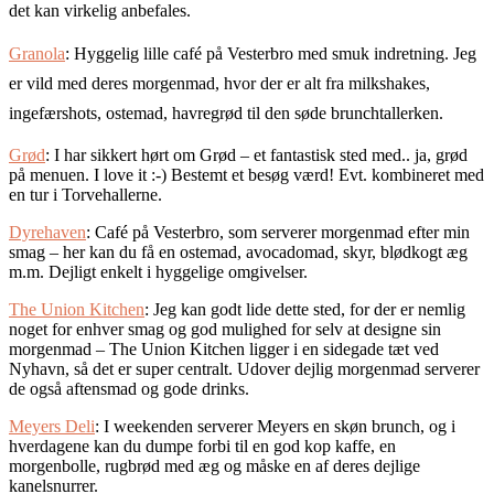
det kan virkelig anbefales.
Granola
: Hyggelig lille café på Vesterbro med smuk indretning. Jeg
er vild med deres morgenmad, hvor der er alt fra milkshakes,
ingefærshots, ostemad, havregrød til den søde brunchtallerken.
Grød
: I har sikkert hørt om Grød – et fantastisk sted med.. ja, grød
på menuen. I love it :-) Bestemt et besøg værd! Evt. kombineret med
en tur i Torvehallerne.
Dyrehaven
: Café på Vesterbro, som serverer morgenmad efter min
smag – her kan du få en ostemad, avocadomad, skyr, blødkogt æg
m.m. Dejligt enkelt i hyggelige omgivelser.
The Union Kitchen
: Jeg kan godt lide dette sted, for der er nemlig
noget for enhver smag og god mulighed for selv at designe sin
morgenmad – The Union Kitchen ligger i en sidegade tæt ved
Nyhavn, så det er super centralt. Udover dejlig morgenmad serverer
de også aftensmad og gode drinks.
Meyers Deli
: I weekenden serverer Meyers en skøn brunch, og i
hverdagene kan du dumpe forbi til en god kop kaffe, en
morgenbolle, rugbrød med æg og måske en af deres dejlige
kanelsnurrer.