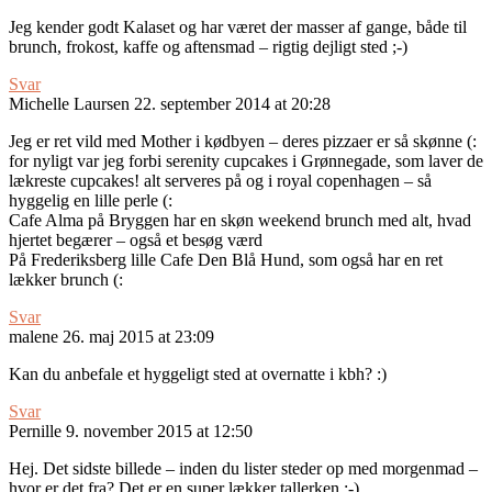
Jeg kender godt Kalaset og har været der masser af gange, både til
brunch, frokost, kaffe og aftensmad – rigtig dejligt sted ;-)
Svar
Michelle Laursen
22. september 2014 at 20:28
Jeg er ret vild med Mother i kødbyen – deres pizzaer er så skønne (:
for nyligt var jeg forbi serenity cupcakes i Grønnegade, som laver de
lækreste cupcakes! alt serveres på og i royal copenhagen – så
hyggelig en lille perle (:
Cafe Alma på Bryggen har en skøn weekend brunch med alt, hvad
hjertet begærer – også et besøg værd
På Frederiksberg lille Cafe Den Blå Hund, som også har en ret
lækker brunch (:
Svar
malene
26. maj 2015 at 23:09
Kan du anbefale et hyggeligt sted at overnatte i kbh? :)
Svar
Pernille
9. november 2015 at 12:50
Hej. Det sidste billede – inden du lister steder op med morgenmad –
hvor er det fra? Det er en super lækker tallerken :-)