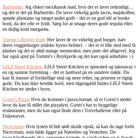
Barburrito:
Jeg elsker mexikansk mad, hvis det er lavet ordentligt…
og det er det på Barburrito. De laver virkelig gode tacos, majskolber,
sprøde plantains og meget andet godt – det er en god idé at booke
bord, da der ofte er fyldt. Sørg for at smage deres gode tequila eller
en dejlig kold margarita.
Tommi’s Burger Joint:
Her laver de en virkelig god burger, især
deres veggieburger (måske byens bedste) – det er et lille sted med få
pladser og der er altid mange mennesker, men prøv det alligevel. Jeg
har også spist på Tommi’s i Reykjavik og det kan også anbefales :-)
LêLê Street Kitchen:
LêLê Street Kitchen er spisested og takeaway i
en og samme forretning – det er fastfood på en sundere måde. Du
kan få masser af forskellige små og store retter, og priserne er rigtig
gode. Du kan ikke bestille bord, men tilgengæld findes LêLê Street
Kitchen tre steder i byen.
Gorm’s Pizza
: Hvis du kommer i pizza-humør, så er Gorm’s stedet
hvor du kan få stillet din pizzalyst. Gorm’s har to hyggelige
restauranter, men du kan også finde dem i Torvehallerne eller på
Fisketorvet.
Nicecream
: Hvis lysten til lidt sødt skulle opstå, så kan du tage forbi
Nicecream, som både ligger på Nørrebro og Vesterbro. De
laver håndlavede øko, veganske ispinde, is-sandwiches og is-bowls