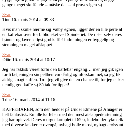
gange meget skuffende – måske det skal prøves igen :-)
Svar
Tine
16. marts 2014 at 09:33
Hvis man skulle nærme sig Valby-egnen, ligger der en lille perle af
en kaffebar over for biblioteket ved Spinderiet. De rister selv deres
bønner og laver seriøst god kaffe! Indretningen er hyggelig og
stemningen meget afslappet..
Svar
Ditte
16. marts 2014 at 10:17
Jeg har faktisk været forbi den kaffebar engang… men jeg gik igen
fordi betjeningen simpelthen var dårlig og uforskammet, så jeg fik
aldrig smagt kaffen. Tror jeg vil give det en chance til, for jeg elsker
nemlig god kaffe :-) Så tak for tippet!
Svar
Trine
16. marts 2014 at 11:16
KAFFEBAREN, som den hedder på Under Elmene på Amager er
helt fantastisk. En lille kaffebar med den mest afslappede stemning
jeg har oplevet. Deres morgenkomplet til 65kr, indeholder tykmælk
med diverse lækkerier ovenpå, nybagt bolle m ost, nybagt croissant