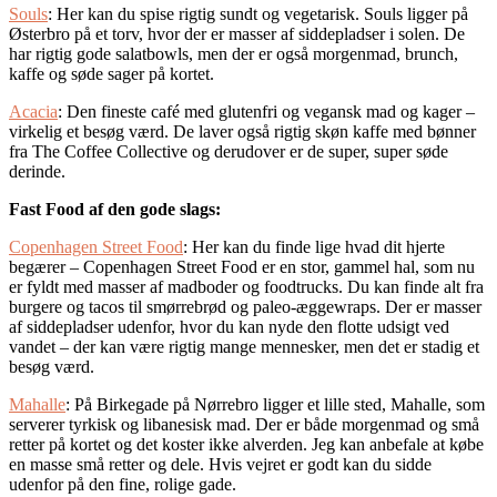
Souls
: Her kan du spise rigtig sundt og vegetarisk. Souls ligger på
Østerbro på et torv, hvor der er masser af siddepladser i solen. De
har rigtig gode salatbowls, men der er også morgenmad, brunch,
kaffe og søde sager på kortet.
Acacia
: Den fineste café med glutenfri og vegansk mad og kager –
virkelig et besøg værd. De laver også rigtig skøn kaffe med bønner
fra The Coffee Collective og derudover er de super, super søde
derinde.
Fast Food af den gode slags:
Copenhagen Street Food
: Her kan du finde lige hvad dit hjerte
begærer – Copenhagen Street Food er en stor, gammel hal, som nu
er fyldt med masser af madboder og foodtrucks. Du kan finde alt fra
burgere og tacos til smørrebrød og paleo-æggewraps. Der er masser
af siddepladser udenfor, hvor du kan nyde den flotte udsigt ved
vandet – der kan være rigtig mange mennesker, men det er stadig et
besøg værd.
Mahalle
: På Birkegade på Nørrebro ligger et lille sted, Mahalle, som
serverer tyrkisk og libanesisk mad. Der er både morgenmad og små
retter på kortet og det koster ikke alverden. Jeg kan anbefale at købe
en masse små retter og dele. Hvis vejret er godt kan du sidde
udenfor på den fine, rolige gade.