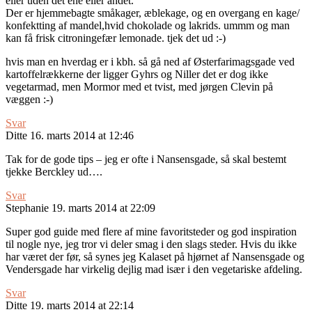
eller uden det ene eller andet.
Der er hjemmebagte småkager, æblekage, og en overgang en kage/
konfektting af mandel,hvid chokolade og lakrids. ummm og man
kan få frisk citroningefær lemonade. tjek det ud :-)
hvis man en hverdag er i kbh. så gå ned af Østerfarimagsgade ved
kartoffelrækkerne der ligger Gyhrs og Niller det er dog ikke
vegetarmad, men Mormor med et tvist, med jørgen Clevin på
væggen :-)
Svar
Ditte
16. marts 2014 at 12:46
Tak for de gode tips – jeg er ofte i Nansensgade, så skal bestemt
tjekke Berckley ud….
Svar
Stephanie
19. marts 2014 at 22:09
Super god guide med flere af mine favoritsteder og god inspiration
til nogle nye, jeg tror vi deler smag i den slags steder. Hvis du ikke
har været der før, så synes jeg Kalaset på hjørnet af Nansensgade og
Vendersgade har virkelig dejlig mad især i den vegetariske afdeling.
Svar
Ditte
19. marts 2014 at 22:14