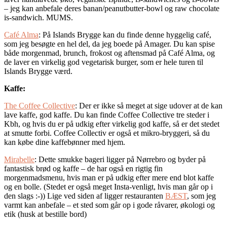
– jeg kan anbefale deres banan/peanutbutter-bowl og raw chocolate
is-sandwich. MUMS.
Café Alma
: På Islands Brygge kan du finde denne hyggelig café,
som jeg besøgte en hel del, da jeg boede på Amager. Du kan spise
både morgenmad, brunch, frokost og aftensmad på Café Alma, og
de laver en virkelig god vegetarisk burger, som er hele turen til
Islands Brygge værd.
Kaffe:
The Coffee Collective
: Der er ikke så meget at sige udover at de kan
lave kaffe, god kaffe. Du kan finde Coffee Collective tre steder i
Kbh, og hvis du er på udkig efter virkelig god kaffe, så er det stedet
at smutte forbi. Coffee Collectiv er også et mikro-bryggeri, så du
kan købe dine kaffebønner med hjem.
Mirabelle
: Dette smukke bageri ligger på Nørrebro og byder på
fantastisk brød og kaffe – de har også en rigtig fin
morgenmadsmenu, hvis man er på udkig efter mere end blot kaffe
og en bolle. (Stedet er også meget Insta-venligt, hvis man går op i
den slags :-)) Lige ved siden af ligger restauranten
BÆST
, som jeg
varmt kan anbefale – et sted som går op i gode råvarer, økologi og
etik (husk at bestille bord)