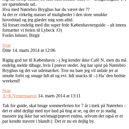
ser spændende ud..
Hva med Nørrebro Bryghus har du været der ??
Ja der er virkelig masser af muligheder i den store smukke
hovedstad og jeg glæder mig som altid.
Så forsæt endelig med din super fede Københavnerguide – alt imens
fortsætter vi ferien til Lybeck :O)
Forårs hilsner, Birgit
Svar
Ditte
14. marts 2014 at 12:06
Rigtig god tur til København :-) Jeg kender ikke Café N, men du må
endelig melde tilbage, hvis I prøver stedet. Jeg har spist på Nørrebro
Bryghus og det var udemærket. Tror nu bare jeg vil anfale jer at
smutte forbi og smage lidt øl og evt. lidt snacks til :-) Ha’ den bedste
weekend!
Svar
A+K/Venterpaavin
14. marts 2014 at 13:11
Tak for guide, skal bruge sommerferien for 7 år i træk på Nørrebro –
det er altid dejligt med nye bud på ting at se, og der er jo stadig
massere jeg ikke har set/smagt/prøvet endnu, selvom der også er et
par kendte travere i blandt (: Det er nu en dejlig by.