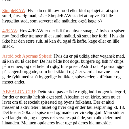
SimpleRAW
: Hvis du er til raw food eller blot optaget af at spise
sund, farverig mad, så er SimpleRAW stedet at prøve. Et lille
hyggeligt sted, som serverer alle måltider, også kage :-)
42RAW
: Hos 42RAW er der lidt for enhver smag, så hvis du spiser
raw food eller trænger til et sundt måltid, så smut her forbi. Hvis du
ikke har den store sult, så kan du også få kaffe, kage eller en lille
snack.
Astrid och Apornas Spiseri
: Hvis du er på udkig efter vegansk mad,
så kan du få det her. De har både hot dogs, burgere og fish n’ chips
på menuen, og det hele til rigtig fine priser. Astrid och Aporna ligger
på Jægersborggade, som helt sikkert også er værd at nævne – en
gade fyldt med små hyggelige butikker, spisesteder, kaffebarer og
meget andet.
ABSALON CPH
: Dette sted passer ikke rigtig ind i nogen kategori,
for det er nemlig helt sit eget sted. Absalon er en kirke, som nu er
lavet om til et socialt spisested og byens folkehus. Der er altid
masser af aktiviteter i huset og hver dag er der fællesspisning kl. 18.
Det koster 50kr. at spise med og maden er virkelig god. Man sidder
ved langborde, og dagens ret serveres på fade, som alle deler med
hinanden. Menuen opdateres hver uge på deres hjemmeside.