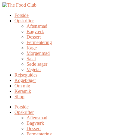
Forside
Opskrifter
Aftensmad
Bagværk
Dessert
Fermentering
Kage
Morgenmad
Salat
Søde sager
Vegetar
Rejseguides
Kogebøger
Om mig
Keramik
Shop
Forside
Opskrifter
Aftensmad
Bagværk
Dessert
Fermentering