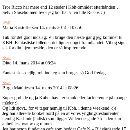
Tror Ricco har mere end 12 steder i Kbh-området efterhånden…
Selv i Sluseholmen hvor jeg bor har vi en lille Riccos :-)
Svar
Maria Kristoffersen
14. marts 2014 at 07:56
Tak for det godt indslag. Vil bruge den næste gang jeg kommer til
KBH. Fantastiske billeder, det ligner noget fra udlandet. Vil og sige
tak for din hjemmeside, den er så inspirerende.
Svar
Ditte
14. marts 2014 at 08:24
Fantastisk – dejligt mit indlæg kan bruges :-) God fredag.
Svar
Birgit Matthiesen
14. marts 2014 at 08:26
Super god ide og ja København er smuk eller facinerende på mange
måder :)
Og lidt sjovt.. for vi tager nemlig til Kbh. i denne weekend -:))
Jeg har allerede booket bord på en af vores ynglingsrestaurenter,
nemlig Kashmir (indisk) som ligger Willemoesgade 75 – den kan
anbefales, wauw og uhmm.
Jeg har netop fundet en cafe som hedder Cafe N – Blågårdsgade 17,