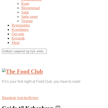
Kage
Morgenmad
Salat
Søde sager
Vegetar
Rejseguides
Kogebøger
Om mig
Keramik
Shop
If it's your first night at Food Club, you have to cook!
Blandede bolcher
Rejser