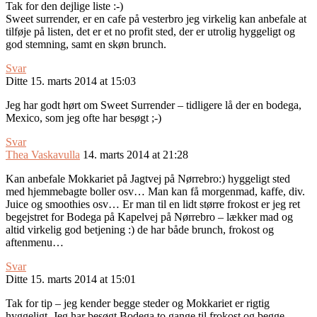
Tak for den dejlige liste :-)
Sweet surrender, er en cafe på vesterbro jeg virkelig kan anbefale at
tilføje på listen, det er et no profit sted, der er utrolig hyggeligt og
god stemning, samt en skøn brunch.
Svar
Ditte
15. marts 2014 at 15:03
Jeg har godt hørt om Sweet Surrender – tidligere lå der en bodega,
Mexico, som jeg ofte har besøgt ;-)
Svar
Thea Vaskavulla
14. marts 2014 at 21:28
Kan anbefale Mokkariet på Jagtvej på Nørrebro:) hyggeligt sted
med hjemmebagte boller osv… Man kan få morgenmad, kaffe, div.
Juice og smoothies osv… Er man til en lidt større frokost er jeg ret
begejstret for Bodega på Kapelvej på Nørrebro – lækker mad og
altid virkelig god betjening :) de har både brunch, frokost og
aftenmenu…
Svar
Ditte
15. marts 2014 at 15:01
Tak for tip – jeg kender begge steder og Mokkariet er rigtig
hyggeligt. Jeg har besøgt Bodega to gange til frokost og begge