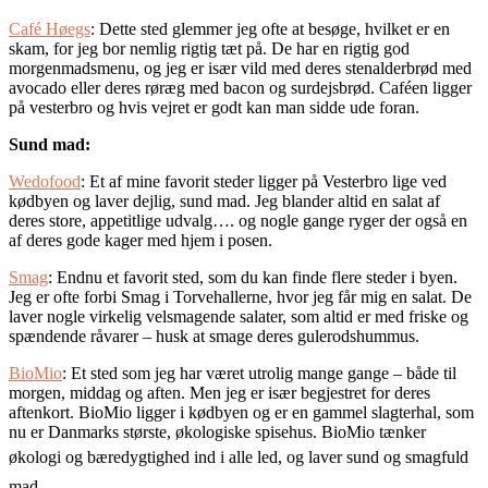
Café Høegs
: Dette sted glemmer jeg ofte at besøge, hvilket er en
skam, for jeg bor nemlig rigtig tæt på. De har en rigtig god
morgenmadsmenu, og jeg er især vild med deres stenalderbrød med
avocado eller deres røræg med bacon og surdejsbrød. Caféen ligger
på vesterbro og hvis vejret er godt kan man sidde ude foran.
Sund mad:
Wedofood
: Et af mine favorit steder ligger på Vesterbro lige ved
kødbyen og laver dejlig, sund mad. Jeg blander altid en salat af
deres store, appetitlige udvalg…. og nogle gange ryger der også en
af deres gode kager med hjem i posen.
Smag
: Endnu et favorit sted, som du kan finde flere steder i byen.
Jeg er ofte forbi Smag i Torvehallerne, hvor jeg får mig en salat. De
laver nogle virkelig velsmagende salater, som altid er med friske og
spændende råvarer – husk at smage deres gulerodshummus.
BioMio
: Et sted som jeg har været utrolig mange gange – både til
morgen, middag og aften. Men jeg er især begjestret for deres
aftenkort. BioMio ligger i kødbyen og er en gammel slagterhal, som
nu er Danmarks største, økologiske spisehus. BioMio tænker
økologi
og bæredygtighed ind i alle led, og laver sund og smagfuld
mad.