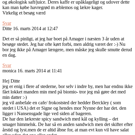
og økologisk saft/juice. Deres kaffe er upåklageligt og udover dette
kan man købe havregrød m æblemos og lækre kager.
Virkelig et besøg værd
Svar
Ditte
16. marts 2014 at 12:47
Det er så pinligt, at jeg har boet på Amager i næsten 3 år uden at
besøge stedet. Jeg har ofte kørt forbi, men aldrig været der :-) Nu
bor jeg ikke på Amager længere, men måske jeg skulle smutte derud
en dag.
Svar
monica
16. marts 2014 at 11:41
Hej Ditte
jeg er enig i flere af stederne, bor selv i indre by, men har endnu ikke
fået lokket manden min med på biomio- tror jeg må gøre det med
min datter :-)
jeg vil anbefale en cafe/ frokoststed der hedder Berckley ( som
stedet i USA) det er Signe og hendes mor Nynne der har det. den
ligger i Nansensgade lige ved siden af bageren.
De har den lækreste spicy sandwich med kål og kylling – det
smager himmelsk. De har så en anden sandwich men det skifter efter
årstid og lyst.men de er altid åbne for, at man evt kun vil have salat