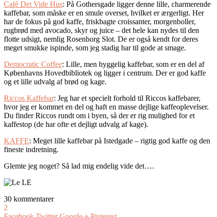
Café Det Vide Hus
: På Gothersgade ligger denne lille, charmerende
kaffebar, som måske er en smule overset, hvilket er ærgerligt. Her
har de fokus på god kaffe, friskbagte croissanter, morgenboller,
rugbrød med avocado, skyr og juice – det hele kan nydes til den
flotte udsigt, nemlig Rosenborg Slot. De er også kendt for deres
meget smukke ispinde, som jeg stadig har til gode at smage.
Democratic Coffee
: Lille, men hyggelig kaffebar, som er en del af
Københavns Hovedbibliotek og ligger i centrum. Der er god kaffe
og et lille udvalg af brød og kage.
Riccos Kaffebar
: Jeg har et specielt forhold til Riccos kaffebarer,
hvor jeg er kommet en del og haft en masse dejlige kaffeoplevelser.
Du finder Riccos rundt om i byen, så der er rig mulighed for et
kaffestop (de har ofte et dejligt udvalg af kage).
KAFFE
: Meget lille kaffebar på Istedgade – rigtig god kaffe og den
fineste indretning.
Glemte jeg noget? Så lad mig endelig vide det….
30 kommentarer
2
Facebook
Twitter
Google +
Pinterest