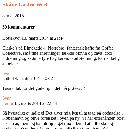
Skåne Gastro Week
8. maj 2015
30 kommentarer
Dottekvot
13. marts 2014 at 21:44
Clarke’s på Elmegade 4, Nørrebro: fantastisk kaffe fra Coffee
Collective, små fine anretninger, lækker biovin og cava, cool
indretning og skønne fyre bag baren. God stemning; kan virkelig
anbefales!
Svar
Ditte
14. marts 2014 at 08:21
Tusind tak for det gode tip – det må prøves :-)
Svar
Laura
13. marts 2014 at 22:44
Så hyggeligt et indlæg! Det giver mig lyst til at tage på opdagelse i
København og blive forelsket i byen på ny. Vi har efterhånden boet
her i 6 år, men jeg har aldrig taget mig tiden til at udforske og
opdage små perler, så dine tips er helt sikkert brugbare. Af