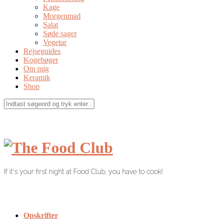
Kage
Morgenmad
Salat
Søde sager
Vegetar
Rejseguides
Kogebøger
Om mig
Keramik
Shop
If it's your first night at Food Club, you have to cook!
Opskrifter