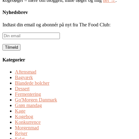
kogebøger – mere om bloggen, mine bøger og mig
her →
.
Nyhedsbrev
Indtast din email og abonnér på nyt fra The Food Club:
Din
email
Kategorier
Aftensmad
Bagværk
Blandede bolcher
Dessert
Fermentering
Go'Morgen Danmark
Grøn mandag
Kage
Kogebog
Konkurrence
Morgenmad
Rejser
Salat