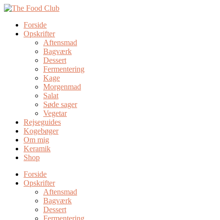
Forside
Opskrifter
Aftensmad
Bagværk
Dessert
Fermentering
Kage
Morgenmad
Salat
Søde sager
Vegetar
Rejseguides
Kogebøger
Om mig
Keramik
Shop
Forside
Opskrifter
Aftensmad
Bagværk
Dessert
Fermentering