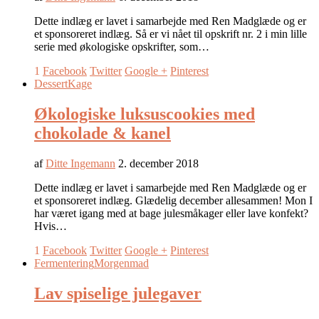
Dette indlæg er lavet i samarbejde med Ren Madglæde og er
et sponsoreret indlæg. Så er vi nået til opskrift nr. 2 i min lille
serie med økologiske opskrifter, som…
1
Facebook
Twitter
Google +
Pinterest
Dessert
Kage
Økologiske luksuscookies med
chokolade & kanel
af
Ditte Ingemann
2. december 2018
Dette indlæg er lavet i samarbejde med Ren Madglæde og er
et sponsoreret indlæg. Glædelig december allesammen! Mon I
har været igang med at bage julesmåkager eller lave konfekt?
Hvis…
1
Facebook
Twitter
Google +
Pinterest
Fermentering
Morgenmad
Lav spiselige julegaver