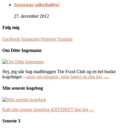
Suveræne selleribøffer!
27. december 2012
Følg mig
Facebook
Instagram
Pinterest
Youtube
Om Ditte Ingemann
Hej, jeg står bag madbloggen The Food Club og en hel bunke
kogebøger –
mere om bloggen, mine bøger og mig her →
.
Min seneste kogebog
Køb min seneste kogebog KRYDRET lige her →
Seneste 3