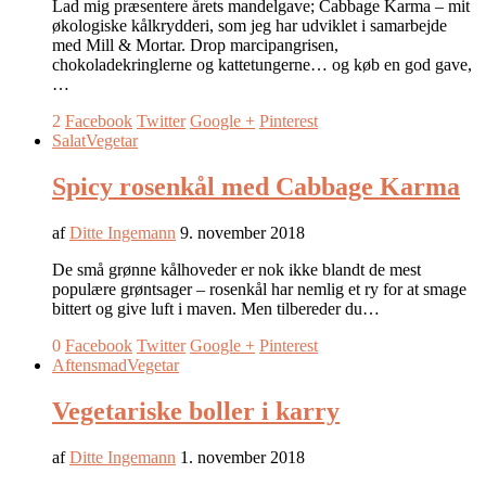
Lad mig præsentere årets mandelgave; Cabbage Karma – mit
økologiske kålkrydderi, som jeg har udviklet i samarbejde
med Mill & Mortar. Drop marcipangrisen,
chokoladekringlerne og kattetungerne… og køb en god gave,
…
2
Facebook
Twitter
Google +
Pinterest
Salat
Vegetar
Spicy rosenkål med Cabbage Karma
af
Ditte Ingemann
9. november 2018
De små grønne kålhoveder er nok ikke blandt de mest
populære grøntsager – rosenkål har nemlig et ry for at smage
bittert og give luft i maven. Men tilbereder du…
0
Facebook
Twitter
Google +
Pinterest
Aftensmad
Vegetar
Vegetariske boller i karry
af
Ditte Ingemann
1. november 2018