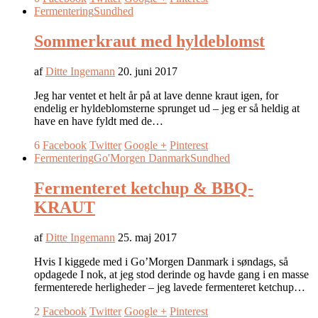
Fermentering
Sundhed
Sommerkraut med hyldeblomst
af
Ditte Ingemann
20. juni 2017
Jeg har ventet et helt år på at lave denne kraut igen, for
endelig er hyldeblomsterne sprunget ud – jeg er så heldig at
have en have fyldt med de…
6
Facebook
Twitter
Google +
Pinterest
Fermentering
Go'Morgen Danmark
Sundhed
Fermenteret ketchup & BBQ-
KRAUT
af
Ditte Ingemann
25. maj 2017
Hvis I kiggede med i Go’Morgen Danmark i søndags, så
opdagede I nok, at jeg stod derinde og havde gang i en masse
fermenterede herligheder – jeg lavede fermenteret ketchup…
2
Facebook
Twitter
Google +
Pinterest