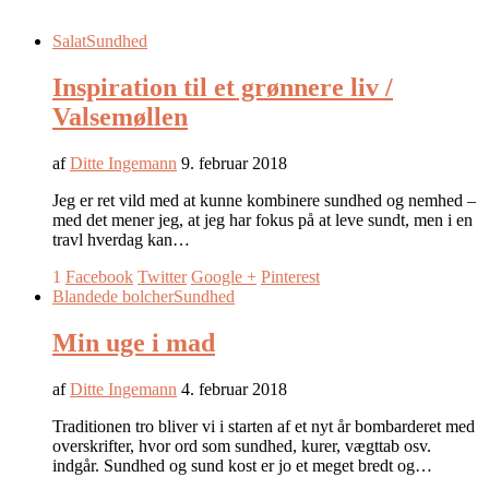
Salat
Sundhed
Inspiration til et grønnere liv /
Valsemøllen
af
Ditte Ingemann
9. februar 2018
Jeg er ret vild med at kunne kombinere sundhed og nemhed –
med det mener jeg, at jeg har fokus på at leve sundt, men i en
travl hverdag kan…
1
Facebook
Twitter
Google +
Pinterest
Blandede bolcher
Sundhed
Min uge i mad
af
Ditte Ingemann
4. februar 2018
Traditionen tro bliver vi i starten af et nyt år bombarderet med
overskrifter, hvor ord som sundhed, kurer, vægttab osv.
indgår. Sundhed og sund kost er jo et meget bredt og…