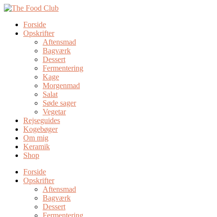
Forside
Opskrifter
Aftensmad
Bagværk
Dessert
Fermentering
Kage
Morgenmad
Salat
Søde sager
Vegetar
Rejseguides
Kogebøger
Om mig
Keramik
Shop
Forside
Opskrifter
Aftensmad
Bagværk
Dessert
Fermentering