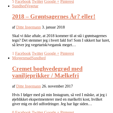
5
Facebook
Twitter
Google +
Pinterest
Sundhed
Vegetar
2018 – Grøntsagernes År? eller!
af
Ditte Ingemann
3. januar 2018
Skal vi ikke aftale, at 2018 kommer til at stå i grøntsagernes
tegn? Det stemmer jeg i hvert fald for! Som I sikkert har luret,
så lever jeg vegetarisk/vegansk meget…
1
Facebook
Twitter
Google +
Pinterest
Morgenmad
Sundhed
Cremet boghvedegrød med
vaniljeprikker / Mælkefri
af
Ditte Ingemann
26. november 2017
Hvis I følger med på min Instagram, så ved I måske, at jeg i
øjeblikket eksperimenterer med en mælkefri kost, hvilket
giver mig en del udfordringer. Jeg har lige siden…
0
Facebook
Twitter
Google +
Pinterest