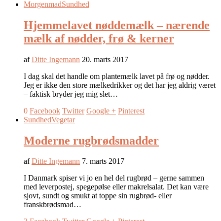
Morgenmad
Sundhed
Hjemmelavet nøddemælk – nærende
mælk af nødder, frø & kerner
af
Ditte Ingemann
20. marts 2017
I dag skal det handle om plantemælk lavet på frø og nødder.
Jeg er ikke den store mælkedrikker og det har jeg aldrig været
– faktisk bryder jeg mig slet…
0
Facebook
Twitter
Google +
Pinterest
Sundhed
Vegetar
Moderne rugbrødsmadder
af
Ditte Ingemann
7. marts 2017
I Danmark spiser vi jo en hel del rugbrød – gerne sammen
med leverpostej, spegepølse eller makrelsalat. Det kan være
sjovt, sundt og smukt at toppe sin rugbrød- eller
franskbrødsmad…