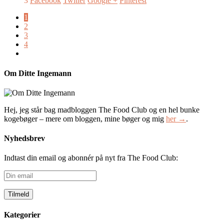
3
Facebook
Twitter
Google +
Pinterest
1
2
3
4
Om Ditte Ingemann
Hej, jeg står bag madbloggen The Food Club og en hel bunke
kogebøger – mere om bloggen, mine bøger og mig
her →
.
Nyhedsbrev
Indtast din email og abonnér på nyt fra The Food Club:
Din
email
Kategorier