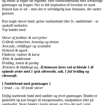
og smukt at toppe sin rugbrød- eller franskbrødsmad med forskellige
grøntsager og frugter. Her er lidt inspiration til hvordan en sund
frokost kan se ud – men det er selvfølgelig kun fantasien, der sætter
grænser.
Rist nogle skiver brød, gerne surdejsbrød eller fx. nøddebrød – se
opskrift nedenfor.
Top brødet med:
Skiver af jordbær & sort peber
Grillede nektariner, honning og timian
Avocado, chiliflager og sesamfrø
Hytteost & agurk
Flødeost, radiser & karse
Æble & nøddesmør
Hvidløg, tomat & purløg
Ærtemos & blødkogt æg.
Ærtemosen laves ved at blende 1 dl
optøede ærter med 1 spsk olivenolie, salt, 1 fed hvidløg og
citronsaft.
{ Nøddebrød med grøntsager }
1 brød – ca. 18 tynde skiver
Dejlig mættende brød med nødder og revet grøntsager. Brødet er
glutenfrit og kan bruges til morgenmaden, madpakken eller på
ostebordet. Skær brødet i tynde skiver, og frys det ned i små