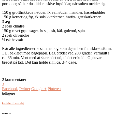
portioner, så har du altid en skive brød klar, når sulten melder sig.
150 g grofthakkede nødder, fx valnødder, mandler, hasselnødder
150 g kerner og frø, fx solsikkerkerner, hørfrø, græskarkerner
3 æg
2 spsk chiafrø
150 g revet grøntsager, fx squash, kål, gulerod, spinat
2 spsk olivenolie
½ tsk havsalt
Rør alle ingredienserne sammen og kom dejen i en franskbrødsform,
1 L, beklædt med bagepapir. Bag brødet ved 200 grader, varmluft i
ca. 35 min. Vent med at skære det ud, til det er koldt. Opbevar
brødet på køl. Det kan holde sig i ca. 3-4 dage.
2 kommentarer
3
Facebook
Twitter
Google +
Pinterest
tidligere
Guide til surdej
næste