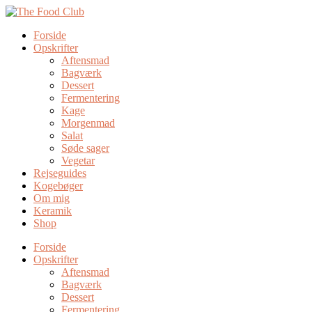
Forside
Opskrifter
Aftensmad
Bagværk
Dessert
Fermentering
Kage
Morgenmad
Salat
Søde sager
Vegetar
Rejseguides
Kogebøger
Om mig
Keramik
Shop
Forside
Opskrifter
Aftensmad
Bagværk
Dessert
Fermentering