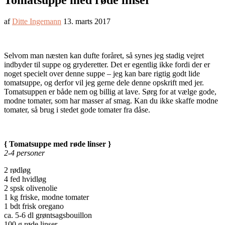
Tomatsuppe med røde linser
af
Ditte Ingemann
13. marts 2017
Selvom man næsten kan dufte foråret, så synes jeg stadig vejret
indbyder til suppe og gryderetter. Det er egentlig ikke fordi der er
noget specielt over denne suppe – jeg kan bare rigtig godt lide
tomatsuppe, og derfor vil jeg gerne dele denne opskrift med jer.
Tomatsuppen er både nem og billig at lave. Sørg for at vælge gode,
modne tomater, som har masser af smag. Kan du ikke skaffe modne
tomater, så brug i stedet gode tomater fra dåse.
{ Tomatsuppe med røde linser }
2-4 personer
2 rødløg
4 fed hvidløg
2 spsk olivenolie
1 kg friske, modne tomater
1 bdt frisk oregano
ca. 5-6 dl grøntsagsbouillon
100 g røde linser