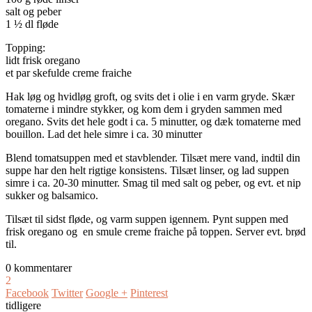
salt og peber
1 ½ dl fløde
Topping:
lidt frisk oregano
et par skefulde creme fraiche
Hak løg og hvidløg groft, og svits det i olie i en varm gryde. Skær
tomaterne i mindre stykker, og kom dem i gryden sammen med
oregano. Svits det hele godt i ca. 5 minutter, og dæk tomaterne med
bouillon. Lad det hele simre i ca. 30 minutter
Blend tomatsuppen med et stavblender. Tilsæt mere vand, indtil din
suppe har den helt rigtige konsistens. Tilsæt linser, og lad suppen
simre i ca. 20-30 minutter. Smag til med salt og peber, og evt. et nip
sukker og balsamico.
Tilsæt til sidst fløde, og varm suppen igennem. Pynt suppen med
frisk oregano og en smule creme fraiche på toppen. Server evt. brød
til.
0 kommentarer
2
Facebook
Twitter
Google +
Pinterest
tidligere