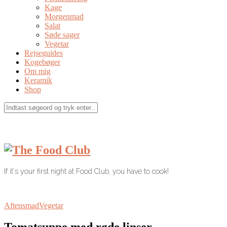
Kage
Morgenmad
Salat
Søde sager
Vegetar
Rejseguides
Kogebøger
Om mig
Keramik
Shop
If it's your first night at Food Club, you have to cook!
Aftensmad
Vegetar