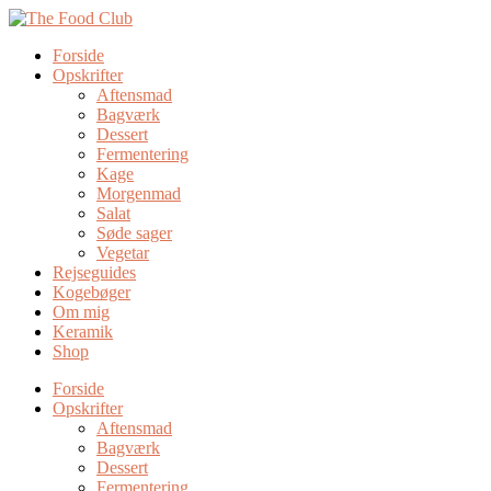
Forside
Opskrifter
Aftensmad
Bagværk
Dessert
Fermentering
Kage
Morgenmad
Salat
Søde sager
Vegetar
Rejseguides
Kogebøger
Om mig
Keramik
Shop
Forside
Opskrifter
Aftensmad
Bagværk
Dessert
Fermentering