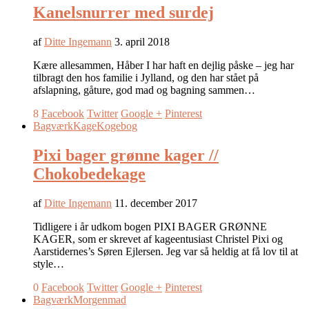
Kanelsnurrer med surdej
af
Ditte Ingemann
3. april 2018
Kære allesammen, Håber I har haft en dejlig påske – jeg har
tilbragt den hos familie i Jylland, og den har stået på
afslapning, gåture, god mad og bagning sammen…
8
Facebook
Twitter
Google +
Pinterest
Bagværk
Kage
Kogebog
Pixi bager grønne kager //
Chokobedekage
af
Ditte Ingemann
11. december 2017
Tidligere i år udkom bogen PIXI BAGER GRØNNE
KAGER, som er skrevet af kageentusiast Christel Pixi og
Aarstidernes’s Søren Ejlersen. Jeg var så heldig at få lov til at
style…
0
Facebook
Twitter
Google +
Pinterest
Bagværk
Morgenmad