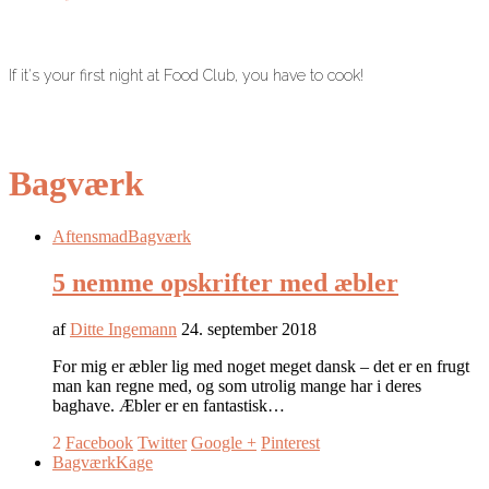
If it's your first night at Food Club, you have to cook!
Bagværk
Aftensmad
Bagværk
5 nemme opskrifter med æbler
af
Ditte Ingemann
24. september 2018
For mig er æbler lig med noget meget dansk – det er en frugt
man kan regne med, og som utrolig mange har i deres
baghave. Æbler er en fantastisk…
2
Facebook
Twitter
Google +
Pinterest
Bagværk
Kage