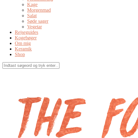
Kage
Morgenmad
Salat
Søde sager
Vegetar
Rejseguides
Kogebøger
Om mig
Keramik
Shop