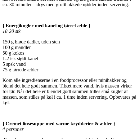
ca. 30 minutter – drys med grofthakkede nødder inden servering.
{ Energikugler med kanel og tørret æble }
18-20 stk
150 g bløde dadler, uden sten
100 g mandler
50 g kokos
1-2 tsk stødt kanel
5 spsk vand
75 g tørrede æbler
Kom alle ingredienserne i en foodprocessor eller minihakker og
blend det hele godt sammen. Tilsæt mere vand, hvis massen virker
for tør. Når det hele er blendet godt sammen trilles små kugler af
massen, som stilles på køl i ca. 1 time inden servering. Opbevares på
køl.
{ Cremet linsesuppe med varme krydderier & æbler }
4 personer