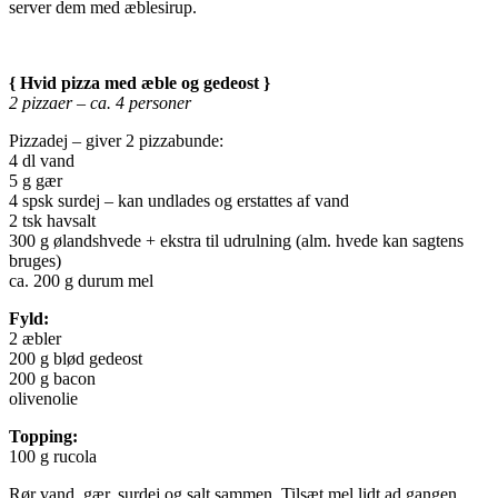
server dem med æblesirup.
{ Hvid pizza med æble og gedeost }
2 pizzaer – ca. 4 personer
Pizzadej – giver 2 pizzabunde:
4 dl vand
5 g gær
4 spsk surdej – kan undlades og erstattes af vand
2 tsk havsalt
300 g ølandshvede + ekstra til udrulning (alm. hvede kan sagtens
bruges)
ca. 200 g durum mel
Fyld:
2 æbler
200 g blød gedeost
200 g bacon
olivenolie
Topping:
100 g rucola
Rør vand, gær, surdej og salt sammen. Tilsæt mel lidt ad gangen