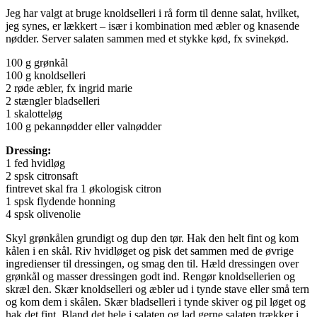
Jeg har valgt at bruge knoldselleri i rå form til denne salat, hvilket,
jeg synes, er lækkert – især i kombination med æbler og knasende
nødder. Server salaten sammen med et stykke kød, fx svinekød.
100 g grønkål
100 g knoldselleri
2 røde æbler, fx ingrid marie
2 stængler bladselleri
1 skalotteløg
100 g pekannødder eller valnødder
Dressing:
1 fed hvidløg
2 spsk citronsaft
fintrevet skal fra 1 økologisk citron
1 spsk flydende honning
4 spsk olivenolie
Skyl grønkålen grundigt og dup den tør. Hak den helt fint og kom
kålen i en skål. Riv hvidløget og pisk det sammen med de øvrige
ingredienser til dressingen, og smag den til. Hæld dressingen over
grønkål og masser dressingen godt ind. Rengør knoldsellerien og
skræl den. Skær knoldselleri og æbler ud i tynde stave eller små tern
og kom dem i skålen. Skær bladselleri i tynde skiver og pil løget og
hak det fint. Bland det hele i salaten og lad gerne salaten trækker i