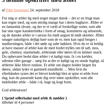
5 nemme opskrifter med æbler
af
Ditte Ingemann
24. september 2018
For mig er æbler lig med noget meget dansk – det er en frugt man
kan regne med, og som utrolig mange har i deres baghave. Æbler er
en fantastisk råvare, og der er et væld af forskellige sorter, som alle
har sine egne karakteristika i form af smag, konsistens og udssende,
og de danske æbler er i sæson fra midt august til midt oktober. Æbler
smager naturligvis dejligt bare som de er, men kan også bruges i
madlavningen, både i det søde og salte køkken. Hvis du er så heldig
at have masser af æbler kan de med fordel trylles om til saft, mos,
gele, chutney, marmelade, æblesmør eller tørres til en lækker snack.
Du opbevarer bedst dine æbler i et køligt rum, fx i en kælder,
udestue eller garage – sørg for at der er køligt og en smule fugtigt, så
æblerne ikke bliver runkne. Et æble om dagen holder lægen fra
døren, sådan lyder et gammelt mundheld…. Men hvis du
efterhånden synes det er blevet kedeligt blot at spise et æble hver
dag, kan du passende kaste dig over mine opskrifter, som alle
indeholder æble – både i rå, bagt og kogt form.
God æblesæson!
{ Sprød sellerisalat med æble & nødder }
tilbehør til 4 personer