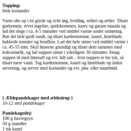
Topping:
frisk koriander
Varm olie op i en gryde og svits løg, hvidløg, selleri og æbler. Tilsæt
gurkemeje, revet ingefær, spidskommen, karry og garam masala og
lad det stege i ca. 4-5 minutter ved middel varme under omrøring.
Rør det hele godt rundt, og tilsæt kardemomme, kanel, limeblade,
hakkede tomater og bouillon. Lad det hele simre ved middel varme i
ca. 45-55 min. Skyl linserne grundigt og tilsæt dem sammen med
kokosmælk, og lad suppen simre i yderligere 30 minutter. Smag
suppen til med limesaft og evt. lidt salt – hvis suppen er for tyk, så
tilsæt mere vand. Tag kardemomme, kanel og limeblade op inden
servering, og server med koriander og evt. pita- eller naanbrød.
{ Æblepandekager med æblesirup }
10-12 små pandekager
Pandekagedej:
100 g havregryn
50 g mandler
1 tsk kanel