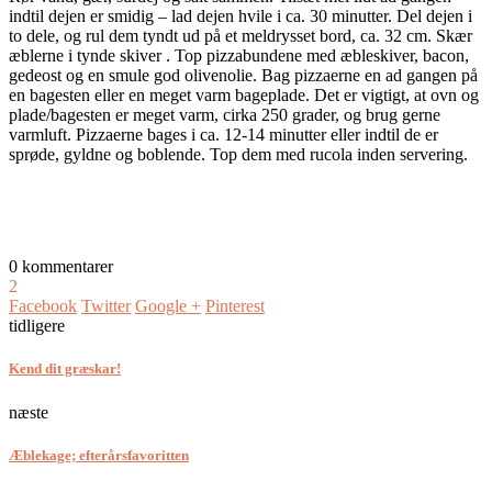
indtil dejen er smidig – lad dejen hvile i ca. 30 minutter. Del dejen i
to dele, og rul dem tyndt ud på et meldrysset bord, ca. 32 cm. Skær
æblerne i tynde skiver . Top pizzabundene med æbleskiver, bacon,
gedeost og en smule god olivenolie. Bag pizzaerne en ad gangen på
en bagesten eller en meget varm bageplade. Det er vigtigt, at ovn og
plade/bagesten er meget varm, cirka 250 grader, og brug gerne
varmluft. Pizzaerne bages i ca. 12-14 minutter eller indtil de er
sprøde, gyldne og boblende. Top dem med rucola inden servering.
0 kommentarer
2
Facebook
Twitter
Google +
Pinterest
tidligere
Kend dit græskar!
næste
Æblekage; efterårsfavoritten