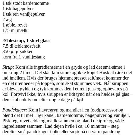
1 tsk stødt kardemomme
1 tsk bagepulver
1 tsk ren vaniljepulver
2 æg
1 æble, revet
175 ml mælk
Æblesirup, 1 stort glas:
7,5 dl æblemost/saft
350 g rørsukker
korn fra 1 vaniljestang
Sirup:
Kom alle ingredienserne i en gryde og lad det små-simre i
omkring 2 timer. Det skal kun simre og ikke koge! Husk at røre i det
ind imellem. Hvis der bruges hjemmepresset saft/most kommer der
en del urenheder på toppen, som skal skummes væk. Når siruppen
er blevet gylden og tyk kommes den i et rent glas og opbevares på
køl. Fortvivl ikke, hvis siruppen er lidt tynd når den hældes på glas –
den skal nok tykne efter nogle dage på køl.
Pandekager:
Kom havregryn og mandler i en foodprocessor og
blend det til mel – rør kanel, kardemomme, bagepulver og vanilje i.
Pisk æg, revet æble og mælk sammen og bland de tørre og våde
ingredienser sammen. Lad dejen hvile i ca. 10 minutter – steg
derefter små pandekager i olie eller smør på en varm pande og