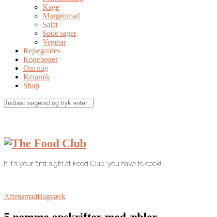
Kage
Morgenmad
Salat
Søde sager
Vegetar
Rejseguides
Kogebøger
Om mig
Keramik
Shop
If it's your first night at Food Club, you have to cook!
Aftensmad
Bagværk