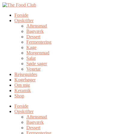
Forside
Opskrifter
Aftensmad
Bagværk
Dessert
Fermentering
Kage
Morgenmad
Salat
Søde sager
Vegetar
Rejseguides
Kogebøger
Om mig
Keramik
Shop
Forside
Opskrifter
Aftensmad
Bagværk
Dessert
Fermentering