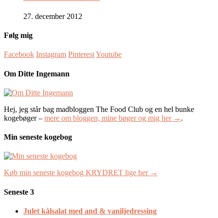
27. december 2012
Følg mig
Facebook
Instagram
Pinterest
Youtube
Om Ditte Ingemann
Hej, jeg står bag madbloggen The Food Club og en hel bunke
kogebøger –
mere om bloggen, mine bøger og mig her →
.
Min seneste kogebog
Køb min seneste kogebog KRYDRET lige her →
Seneste 3
Julet kålsalat med and & vaniljedressing