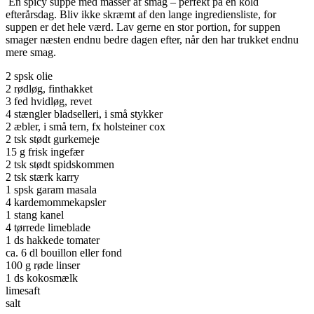
En spicy suppe med masser af smag – perfekt på en kold
efterårsdag. Bliv ikke skræmt af den lange ingrediensliste, for
suppen er det hele værd. Lav gerne en stor portion, for suppen
smager næsten endnu bedre dagen efter, når den har trukket endnu
mere smag.
2 spsk olie
2 rødløg, finthakket
3 fed hvidløg, revet
4 stængler bladselleri, i små stykker
2 æbler, i små tern, fx holsteiner cox
2 tsk stødt gurkemeje
15 g frisk ingefær
2 tsk stødt spidskommen
2 tsk stærk karry
1 spsk garam masala
4 kardemommekapsler
1 stang kanel
4 tørrede limeblade
1 ds hakkede tomater
ca. 6 dl bouillon eller fond
100 g røde linser
1 ds kokosmælk
limesaft
salt