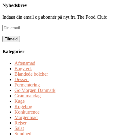
Nyhedsbrev
Indtast din email og abonnér på nyt fra The Food Club:
Din
email
Kategorier
Aftensmad
Bagværk
Blandede bolcher
Dessert
Fermentering
Go'Morgen Danmark
Grøn mandag
Kage
Kogebog
Konkurrence
Morgenmad
Rejser
Salat
Sundhed