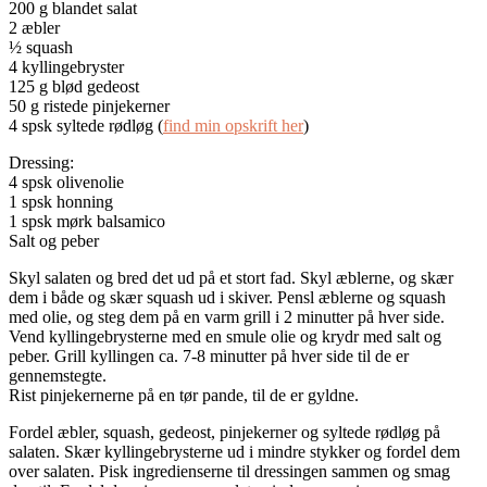
200 g blandet salat
2 æbler
½ squash
4 kyllingebryster
125 g blød gedeost
50 g ristede pinjekerner
4 spsk syltede rødløg (
find min opskrift her
)
Dressing:
4 spsk olivenolie
1 spsk honning
1 spsk mørk balsamico
Salt og peber
Skyl salaten og bred det ud på et stort fad. Skyl æblerne, og skær
dem i både og skær squash ud i skiver. Pensl æblerne og squash
med olie, og steg dem på en varm grill i 2 minutter på hver side.
Vend kyllingebrysterne med en smule olie og krydr med salt og
peber. Grill kyllingen ca. 7-8 minutter på hver side til de er
gennemstegte.
Rist pinjekernerne på en tør pande, til de er gyldne.
Fordel æbler, squash, gedeost, pinjekerner og syltede rødløg på
salaten. Skær kyllingebrysterne ud i mindre stykker og fordel dem
over salaten. Pisk ingredienserne til dressingen sammen og smag