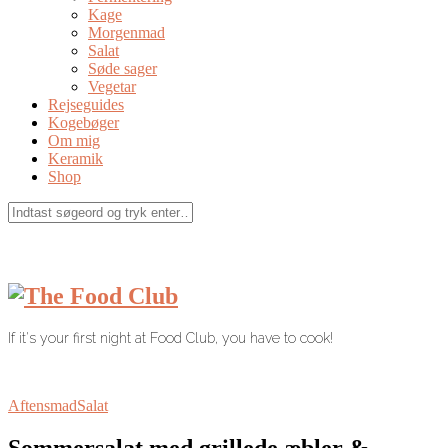
Kage
Morgenmad
Salat
Søde sager
Vegetar
Rejseguides
Kogebøger
Om mig
Keramik
Shop
If it's your first night at Food Club, you have to cook!
Aftensmad
Salat