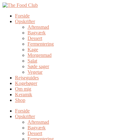
Forside
Opskrifter
Aftensmad
Bagværk
Dessert
Fermentering
Kage
Morgenmad
Salat
Søde sager
Vegetar
Rejseguides
Kogebøger
Om mig
Keramik
Shop
Forside
Opskrifter
Aftensmad
Bagværk
Dessert
Fermentering