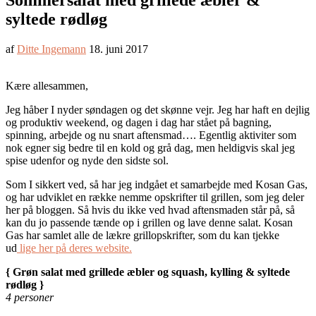
Sommersalat med grillede æbler &
syltede rødløg
af
Ditte Ingemann
18. juni 2017
Kære allesammen,
Jeg håber I nyder søndagen og det skønne vejr. Jeg har haft en dejlig
og produktiv weekend, og dagen i dag har stået på bagning,
spinning, arbejde og nu snart aftensmad…. Egentlig aktiviter som
nok egner sig bedre til en kold og grå dag, men heldigvis skal jeg
spise udenfor og nyde den sidste sol.
Som I sikkert ved, så har jeg indgået et samarbejde med Kosan Gas,
og har udviklet en række nemme opskrifter til grillen, som jeg deler
her på bloggen. Så hvis du ikke ved hvad aftensmaden står på, så
kan du jo passende tænde op i grillen og lave denne salat. Kosan
Gas har samlet alle de lækre grillopskrifter, som du kan tjekke
ud
lige her på deres website.
{ Grøn salat med grillede æbler og squash, kylling & syltede
rødløg }
4 personer