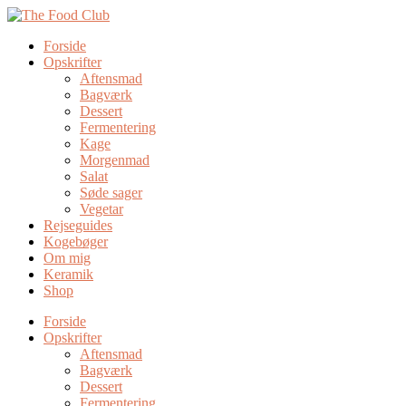
Forside
Opskrifter
Aftensmad
Bagværk
Dessert
Fermentering
Kage
Morgenmad
Salat
Søde sager
Vegetar
Rejseguides
Kogebøger
Om mig
Keramik
Shop
Forside
Opskrifter
Aftensmad
Bagværk
Dessert
Fermentering