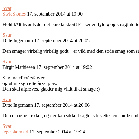
Svar
StyleStories
17. september 2014 at 19:00
Hold k*ft hvor lyder det bare lækkert! Elsker en fyldig og smagfuld to
Svar
Ditte Ingemann
17. september 2014 at 20:05
Den smager virkelig virkelig godt – er vild med den søde smag som su
Svar
Birgit Mathiesen
17. september 2014 at 19:02
Skønne efterårsfarver..
og uhm skøn efterårssuppe..
Den skal afprøves, glæder mig vildt til at smage :)
Svar
Ditte Ingemann
17. september 2014 at 20:06
Den er rigtig lækker, og der kan sikkert sagtens tilsættes en smule chili
Svar
jegelskermad
17. september 2014 at 19:24