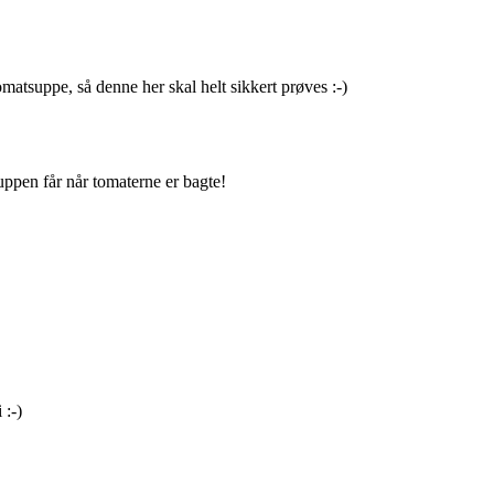
matsuppe, så denne her skal helt sikkert prøves :-)
ppen får når tomaterne er bagte!
 :-)