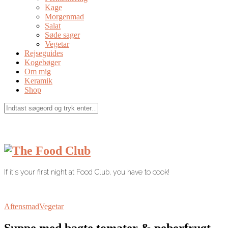
Kage
Morgenmad
Salat
Søde sager
Vegetar
Rejseguides
Kogebøger
Om mig
Keramik
Shop
If it's your first night at Food Club, you have to cook!
Aftensmad
Vegetar