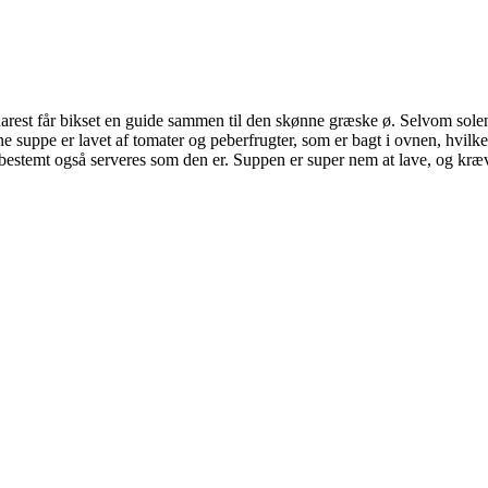
snarest får bikset en guide sammen til den skønne græske ø. Selvom solen 
 Denne suppe er lavet af tomater og peberfrugter, som er bagt i ovnen, h
n bestemt også serveres som den er. Suppen er super nem at lave, og kræ