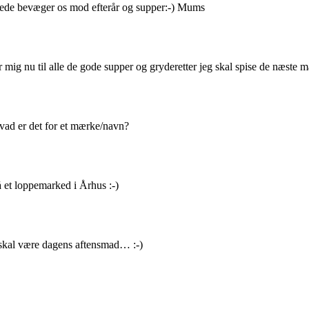
erede bevæger os mod efterår og supper:-) Mums
r mig nu til alle de gode supper og gryderetter jeg skal spise de næste m
Hvad er det for et mærke/navn?
 et loppemarked i Århus :-)
t skal være dagens aftensmad… :-)