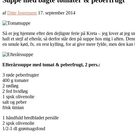
Suppe med bagte tomater & peberfrugt
af
Ditte Ingemann
17. september 2014
Så er jeg hjemme efter den dejligste ferie på Kreta – jeg lover at jeg 
haft et stejf af efterår, så derfor står den på suppe hos mig i aften.
en smule kød, fx. en rest kylling, for at give mere fylde, men den ka
Efterårssuppe med tomat & peberfrugt, 2 pers.:
3 røde peberfrugter
400 g tomater
2 rødløg
2 fed hvidløg
1 spsk olivenolie
salt og peber
frisk timian
1 håndfuld bredbladet persille
2 spsk olivenolie
1/2-1 dl grøntsagsfond