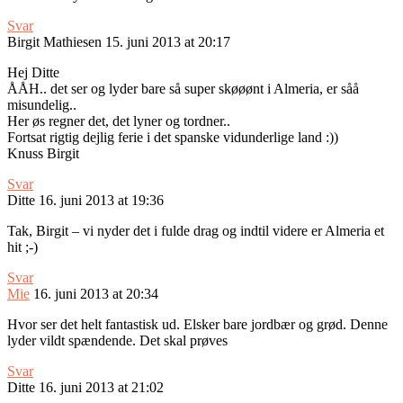
Svar
Birgit Mathiesen
15. juni 2013 at 20:17
Hej Ditte
ÅÅH.. det ser og lyder bare så super skøøønt i Almeria, er såå
misundelig..
Her øs regner det, det lyner og tordner..
Fortsat rigtig dejlig ferie i det spanske vidunderlige land :))
Knuss Birgit
Svar
Ditte
16. juni 2013 at 19:36
Tak, Birgit – vi nyder det i fulde drag og indtil videre er Almeria et
hit ;-)
Svar
Mie
16. juni 2013 at 20:34
Hvor ser det helt fantastisk ud. Elsker bare jordbær og grød. Denne
lyder vildt spændende. Det skal prøves
Svar
Ditte
16. juni 2013 at 21:02