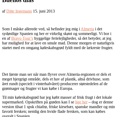
Buenos dias
af
Ditte Ingemann
15. juni 2013
Som I måske allerede ved, så befinder jeg mig i
Almeria
i det
sydøstlige Spanien og her er virkelig skønt og sommerligt. Vi bor i
en af
Bravo Tour’s
hyggelige ferielejligheder, så det betyder, at jeg
har mulighed for at lave en smule mad. Denne morgen er naturligvis
startet med en omgang køleskabsgrød fyldt med de lækreste frugter.
Det første man ser når man flyver over Almeria-regionen er dels et
meget bjergrigt område, dels et hav af plastik, altså drivhuse, som
året rundt (specielt i vinterhalvåret) producerer størstedelen af de
grøntsager og frugter vi kan købe i Europa.
Til min køleskabsgrød har jeg købt masser af frisk frugt i det lokale
supermarked. Opskriften på grøden kan I se
lige her
– dog er denne
version tilsat 1 spsk chiafrø, friske kirsebær, spanske mandler og min
favorit fersken; nemlig den hvide flade fersken, som kan købes
overalt i Spanien.