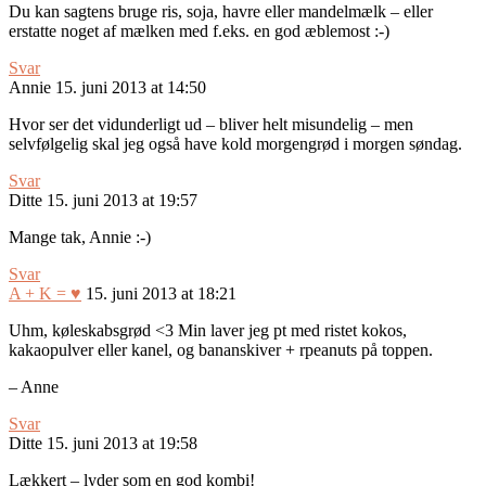
Du kan sagtens bruge ris, soja, havre eller mandelmælk – eller
erstatte noget af mælken med f.eks. en god æblemost :-)
Svar
Annie
15. juni 2013 at 14:50
Hvor ser det vidunderligt ud – bliver helt misundelig – men
selvfølgelig skal jeg også have kold morgengrød i morgen søndag.
Svar
Ditte
15. juni 2013 at 19:57
Mange tak, Annie :-)
Svar
A + K = ♥
15. juni 2013 at 18:21
Uhm, køleskabsgrød <3 Min laver jeg pt med ristet kokos,
kakaopulver eller kanel, og bananskiver + rpeanuts på toppen.
– Anne
Svar
Ditte
15. juni 2013 at 19:58
Lækkert – lyder som en god kombi!