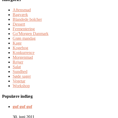
Aftensmad
Bagværk
Blandede bolcher
Dessert
Fermentering
Go'Morgen Danmark
Grøn mandag
Kage
Kogebog
Konkurrence
Morgenmad
Rejser
Salat
Sundhed
Søde sager
Vegetar
Workshop
Populære indlæg
guf guf guf
30. juni 2011