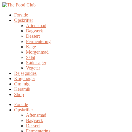
Forside
Opskrifter
Aftensmad
Bagværk
Dessert
Fermentering
Kage
Morgenmad
Salat
Søde sager
Vegetar
Rejseguides
Kogebøger
Om mig
Keramik
Shop
Forside
Opskrifter
Aftensmad
Bagværk
Dessert
Fermentering