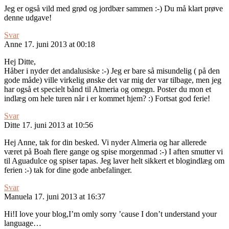
Jeg er også vild med grød og jordbær sammen :-) Du må klart prøve
denne udgave!
Svar
Anne
17. juni 2013 at 00:18
Hej Ditte,
Håber i nyder det andalusiske :-) Jeg er bare så misundelig ( på den
gode måde) ville virkelig ønske det var mig der var tilbage, men jeg
har også et specielt bånd til Almeria og omegn. Poster du mon et
indlæg om hele turen når i er kommet hjem? :) Fortsat god ferie!
Svar
Ditte
17. juni 2013 at 10:56
Hej Anne, tak for din besked. Vi nyder Almeria og har allerede
været på Boah flere gange og spise morgenmad :-) I aften smutter vi
til Aguadulce og spiser tapas. Jeg laver helt sikkert et blogindlæg om
ferien :-) tak for dine gode anbefalinger.
Svar
Manuela
17. juni 2013 at 16:37
Hi!I love your blog,I’m omly sorry ’cause I don’t understand your
language…