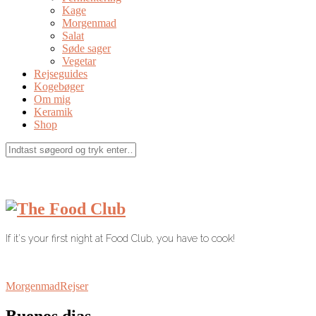
Kage
Morgenmad
Salat
Søde sager
Vegetar
Rejseguides
Kogebøger
Om mig
Keramik
Shop
If it's your first night at Food Club, you have to cook!
Morgenmad
Rejser