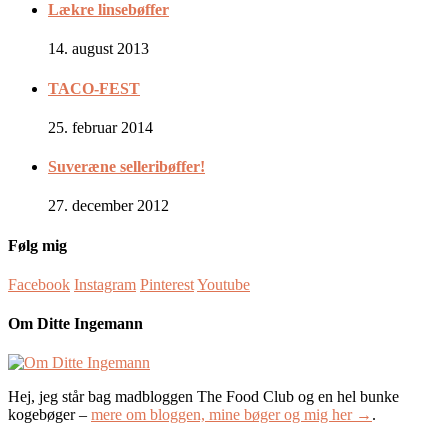
Lækre linsebøffer
14. august 2013
TACO-FEST
25. februar 2014
Suveræne selleribøffer!
27. december 2012
Følg mig
Facebook
Instagram
Pinterest
Youtube
Om Ditte Ingemann
Hej, jeg står bag madbloggen The Food Club og en hel bunke
kogebøger –
mere om bloggen, mine bøger og mig her →
.