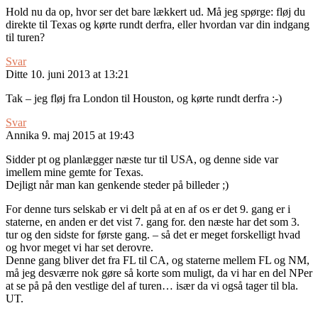
Hold nu da op, hvor ser det bare lækkert ud. Må jeg spørge: fløj du
direkte til Texas og kørte rundt derfra, eller hvordan var din indgang
til turen?
Svar
Ditte
10. juni 2013 at 13:21
Tak – jeg fløj fra London til Houston, og kørte rundt derfra :-)
Svar
Annika
9. maj 2015 at 19:43
Sidder pt og planlægger næste tur til USA, og denne side var
imellem mine gemte for Texas.
Dejligt når man kan genkende steder på billeder ;)
For denne turs selskab er vi delt på at en af os er det 9. gang er i
staterne, en anden er det vist 7. gang for. den næste har det som 3.
tur og den sidste for første gang. – så det er meget forskelligt hvad
og hvor meget vi har set derovre.
Denne gang bliver det fra FL til CA, og staterne mellem FL og NM,
må jeg desværre nok gøre så korte som muligt, da vi har en del NPer
at se på på den vestlige del af turen… især da vi også tager til bla.
UT.