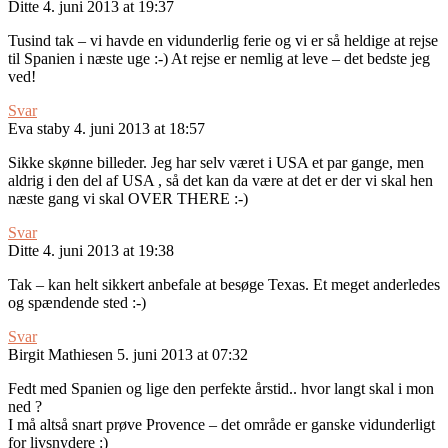
Ditte
4. juni 2013 at 19:37
Tusind tak – vi havde en vidunderlig ferie og vi er så heldige at rejse
til Spanien i næste uge :-) At rejse er nemlig at leve – det bedste jeg
ved!
Svar
Eva staby
4. juni 2013 at 18:57
Sikke skønne billeder. Jeg har selv været i USA et par gange, men
aldrig i den del af USA , så det kan da være at det er der vi skal hen
næste gang vi skal OVER THERE :-)
Svar
Ditte
4. juni 2013 at 19:38
Tak – kan helt sikkert anbefale at besøge Texas. Et meget anderledes
og spændende sted :-)
Svar
Birgit Mathiesen
5. juni 2013 at 07:32
Fedt med Spanien og lige den perfekte årstid.. hvor langt skal i mon
ned ?
I må altså snart prøve Provence – det område er ganske vidunderligt
for livsnydere :)