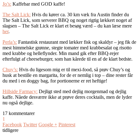
Jo’s:
Kaffebar med GOD kaffe!
The Salt Lick:
Hvis du kører ca. 30 km væk fra Austin finder du
The Salt Lick, som serverer BBQ og noget rigtig lækkert noget af
slagsen – The Salt Lick er klart et besøg værd – du kan læse mere
her
.
Perla’s:
Fantastisk restaurant med lækker fisk og skaldyr – jeg fik de
mest himmelske grønne, stegte tomater med krabbesalat og risotto
med krabbe og helleflynder. Min mand gik efter BBQ-rejer
efterfulgt af cheeseburger, som han kårede til en af de klart bedste.
Chuy’s:
Hvis du ligesom mig er til mexi-food, så prøv Chuy’s og
husk at bestille en margarita, for de er nemlig i top – dine rester får
du med i en doggy bag, for portionerne er ret heftige!
Hillside Farmacy:
Dejligt sted med dejlig morgenmad og dejlig
kaffe. Nåede desværre ikke at prøve deres cocktails, men de lyder
nu også dejlige.
17 kommentarer
1
Facebook
Twitter
Google +
Pinterest
tidligere