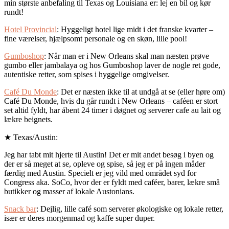
min største anbefaling til Texas og Louisiana er: lej en bil og kør
rundt!
Hotel Provincial
: Hyggeligt hotel lige midt i det franske kvarter –
fine værelser, hjælpsomt personale og en skøn, lille pool!
Gumboshop
: Når man er i New Orleans skal man næsten prøve
gumbo eller jambalaya og hos Gumboshop laver de nogle ret gode,
autentiske retter, som spises i hyggelige omgivelser.
Café Du Monde
: Det er næsten ikke til at undgå at se (eller høre om)
Café Du Monde, hvis du går rundt i New Orleans – caféen er stort
set altid fyldt, har åbent 24 timer i døgnet og serverer cafe au lait og
lækre beignets.
★ Texas/Austin:
Jeg har tabt mit hjerte til Austin! Det er mit andet besøg i byen og
der er så meget at se, opleve og spise, så jeg er på ingen måder
færdig med Austin. Specielt er jeg vild med området syd for
Congress aka. SoCo, hvor der er fyldt med caféer, barer, lækre små
butikker og masser af lokale Austonians.
Snack bar
: Dejlig, lille café som serverer økologiske og lokale retter,
især er deres morgenmad og kaffe super duper.