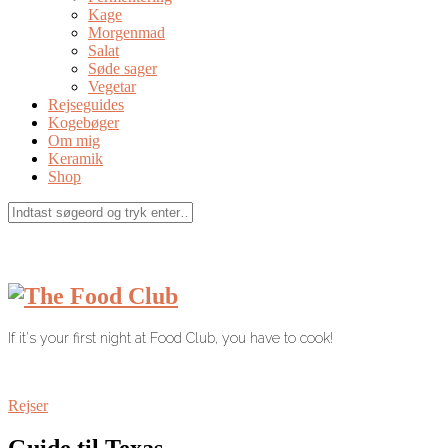
Kage
Morgenmad
Salat
Søde sager
Vegetar
Rejseguides
Kogebøger
Om mig
Keramik
Shop
If it's your first night at Food Club, you have to cook!
Rejser