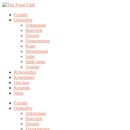
Forside
Opskrifter
Aftensmad
Bagværk
Dessert
Fermentering
Kage
Morgenmad
Salat
Søde sager
Vegetar
Rejseguides
Kogebøger
Om mig
Keramik
Shop
Forside
Opskrifter
Aftensmad
Bagværk
Dessert
Fermentering