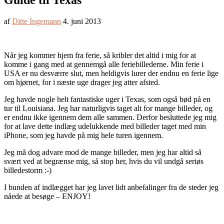
Guide til Texas
af
Ditte Ingemann
4. juni 2013
Når jeg kommer hjem fra ferie, så kribler det altid i mig for at
komme i gang med at gennemgå alle feriebillederne. Min ferie i
USA er nu desværre slut, men heldigvis lurer der endnu en ferie lige
om hjørnet, for i næste uge drager jeg atter afsted.
Jeg havde nogle helt fantastiske uger i Texas, som også bød på en
tur til Louisiana. Jeg har naturligvis taget alt for mange billeder, og
er endnu ikke igennem dem alle sammen. Derfor besluttede jeg mig
for at lave dette indlæg udelukkende med billeder taget med min
iPhone, som jeg havde på mig hele turen igennem.
Jeg må dog advare mod de mange billeder, men jeg har altid så
svært ved at begrænse mig, så stop her, hvis du vil undgå seriøs
billedestorm :-)
I bunden af indlægget har jeg lavet lidt anbefalinger fra de steder jeg
nåede at besøge – ENJOY!