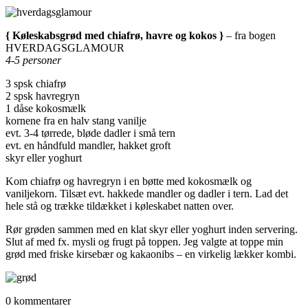
{ Køleskabsgrød med chiafrø, havre og kokos }
– fra bogen
HVERDAGSGLAMOUR
4-5 personer
3 spsk chiafrø
2 spsk havregryn
1 dåse kokosmælk
kornene fra en halv stang vanilje
evt. 3-4 tørrede, bløde dadler i små tern
evt. en håndfuld mandler, hakket groft
skyr eller yoghurt
Kom chiafrø og havregryn i en bøtte med kokosmælk og
vaniljekorn. Tilsæt evt. hakkede mandler og dadler i tern. Lad det
hele stå og trække tildækket i køleskabet natten over.
Rør grøden sammen med en klat skyr eller yoghurt inden servering.
Slut af med fx. mysli og frugt på toppen. Jeg valgte at toppe min
grød med friske kirsebær og kakaonibs – en virkelig lækker kombi.
0 kommentarer