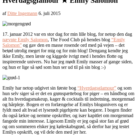
Hverdagsglamour ★ Emily Salomon
af
Ditte Ingemann
6. juli 2015
17. januar 2012 var en stor dag for min lille blog, for netop den dag
nævnte Emily Salomon
, The Food Club på hendes blog
“Emily
Salomon”
og gav den en masse rosende ord med på vejen – det
betød utrolig meget for mig og for min blog! Dengang kendte jeg
ikke Emily, men læste og kiggede ivrigt med i hendes flotte og
inspirerende univers. Nu har jeg mødt Emily masser af gange siden,
og hun er lige så sød som hun ser ud til på sin blog :-)
Emily har netop udgivet sin første bog
“Hverdagsglamour”
og som
hun selv siger så er det en grønspættebog for piger – en håndbog om
alt fra hverdagsmakeup, kager & cocktails til indretning, morgenmad
og hårpleje. Bogen er en forlængelse af Emilys blogunivers og er
fyldt med alt hvad et lyserødt pigehjerte kan begære. I bogen finder
du også lækre og nemme opskrifter, og især kapitlet om morgenmad
fangede min interesse. Ligesom Emily er jeg også stor fan af grød
og om sommeren elsker jeg køleskabsgrød, så derfor har jeg testet
Emilys opskrift, og vil dele den med jer her.