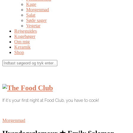
Kage
Morgenmad
Salat
Søde sager
Vegetar
Rejseguides
Kogebøger
Om mig
Keramik
Shop
If it's your first night at Food Club, you have to cook!
Morgenmad