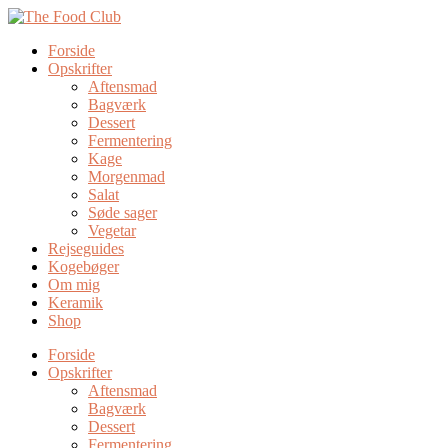
Forside
Opskrifter
Aftensmad
Bagværk
Dessert
Fermentering
Kage
Morgenmad
Salat
Søde sager
Vegetar
Rejseguides
Kogebøger
Om mig
Keramik
Shop
Forside
Opskrifter
Aftensmad
Bagværk
Dessert
Fermentering