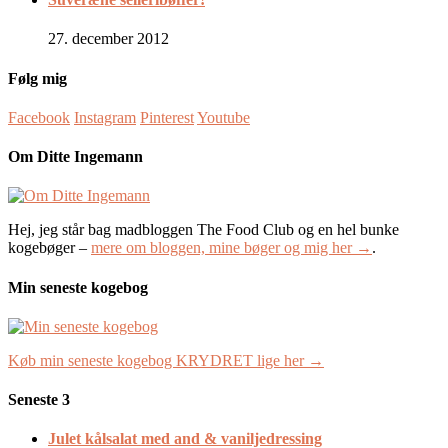
27. december 2012
Følg mig
Facebook
Instagram
Pinterest
Youtube
Om Ditte Ingemann
Hej, jeg står bag madbloggen The Food Club og en hel bunke
kogebøger –
mere om bloggen, mine bøger og mig her →
.
Min seneste kogebog
Køb min seneste kogebog KRYDRET lige her →
Seneste 3
Julet kålsalat med and & vaniljedressing