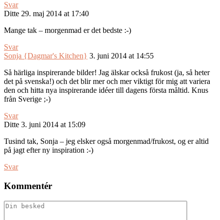
Svar
Ditte
29. maj 2014 at 17:40
Mange tak – morgenmad er det bedste :-)
Svar
Sonja {Dagmar's Kitchen}
3. juni 2014 at 14:55
Så härliga inspirerande bilder! Jag älskar också frukost (ja, så heter
det på svenska!) och det blir mer och mer viktigt för mig att variera
den och hitta nya inspirerande idéer till dagens första måltid. Knus
från Sverige ;-)
Svar
Ditte
3. juni 2014 at 15:09
Tusind tak, Sonja – jeg elsker også morgenmad/frukost, og er altid
på jagt efter ny inspiration :-)
Svar
Kommentér