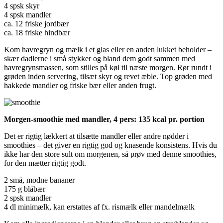
4 spsk skyr
4 spsk mandler
ca. 12 friske jordbær
ca. 18 friske hindbær
Kom havregryn og mælk i et glas eller en anden lukket beholder –
skær dadlerne i små stykker og bland dem godt sammen med
havregrynsmassen, som stilles på køl til næste morgen. Rør rundt i
grøden inden servering, tilsæt skyr og revet æble. Top grøden med
hakkede mandler og friske bær eller anden frugt.
Morgen-smoothie med mandler, 4 pers: 135 kcal pr. portion
Det er rigtig lækkert at tilsætte mandler eller andre nødder i
smoothies – det giver en rigtig god og knasende konsistens. Hvis du
ikke har den store sult om morgenen, så prøv med denne smoothies,
for den mætter rigtig godt.
2 små, modne bananer
175 g blåbær
2 spsk mandler
4 dl minimælk, kan erstattes af fx. rismælk eller mandelmælk