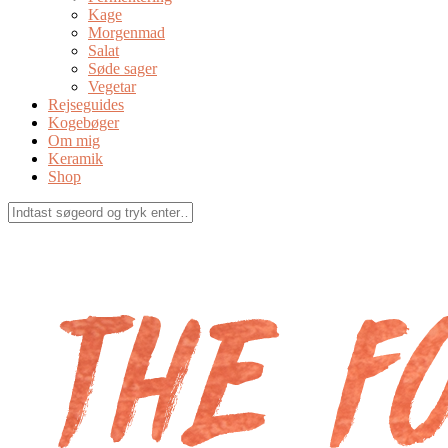
Kage
Morgenmad
Salat
Søde sager
Vegetar
Rejseguides
Kogebøger
Om mig
Keramik
Shop