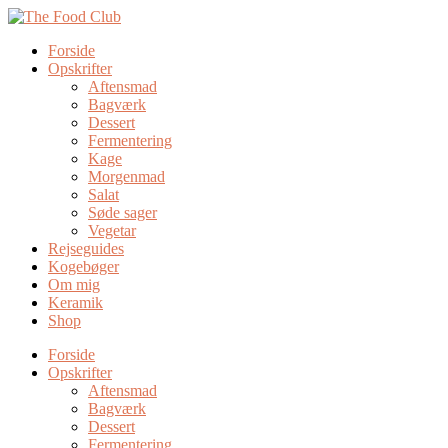
Forside
Opskrifter
Aftensmad
Bagværk
Dessert
Fermentering
Kage
Morgenmad
Salat
Søde sager
Vegetar
Rejseguides
Kogebøger
Om mig
Keramik
Shop
Forside
Opskrifter
Aftensmad
Bagværk
Dessert
Fermentering