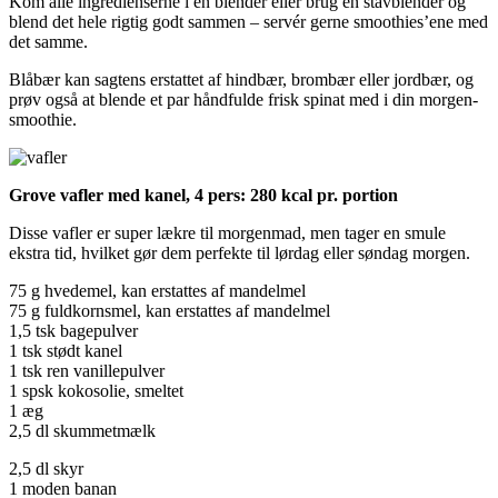
Kom alle ingredienserne i en blender eller brug en stavblender og
blend det hele rigtig godt sammen – servér gerne smoothies’ene med
det samme.
Blåbær kan sagtens erstattet af hindbær, brombær eller jordbær, og
prøv også at blende et par håndfulde frisk spinat med i din morgen-
smoothie.
Grove vafler med kanel, 4 pers: 280 kcal pr. portion
Disse vafler er super lækre til morgenmad, men tager en smule
ekstra tid, hvilket gør dem perfekte til lørdag eller søndag morgen.
75 g hvedemel, kan erstattes af mandelmel
75 g fuldkornsmel, kan erstattes af mandelmel
1,5 tsk bagepulver
1 tsk stødt kanel
1 tsk ren vanillepulver
1 spsk kokosolie, smeltet
1 æg
2,5 dl skummetmælk
2,5 dl skyr
1 moden banan