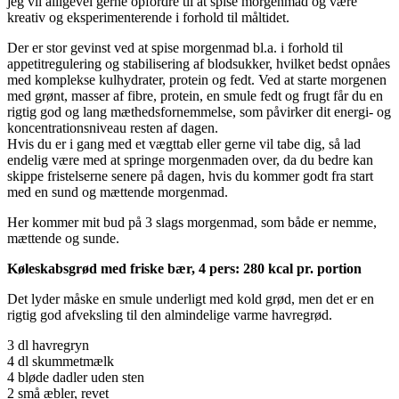
jeg vil alligevel gerne opfordre til at spise morgenmad og være
kreativ og eksperimenterende i forhold til måltidet.
Der er stor gevinst ved at spise morgenmad bl.a. i forhold til
appetitregulering og stabilisering af blodsukker, hvilket bedst opnåes
med komplekse kulhydrater, protein og fedt. Ved at starte morgenen
med grønt, masser af fibre, protein, en smule fedt og frugt får du en
rigtig god og lang mæthedsfornemmelse, som påvirker dit energi- og
koncentrationsniveau resten af dagen.
Hvis du er i gang med et vægttab eller gerne vil tabe dig, så lad
endelig være med at springe morgenmaden over, da du bedre kan
skippe fristelserne senere på dagen, hvis du kommer godt fra start
med en sund og mættende morgenmad.
Her kommer mit bud på 3 slags morgenmad, som både er nemme,
mættende og sunde.
Køleskabsgrød med friske bær, 4 pers: 280 kcal pr. portion
Det lyder måske en smule underligt med kold grød, men det er en
rigtig god afveksling til den almindelige varme havregrød.
3 dl havregryn
4 dl skummetmælk
4 bløde dadler uden sten
2 små æbler, revet