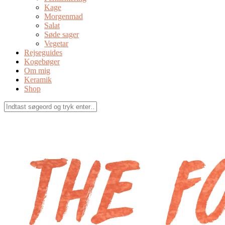
Kage
Morgenmad
Salat
Søde sager
Vegetar
Rejseguides
Kogebøger
Om mig
Keramik
Shop