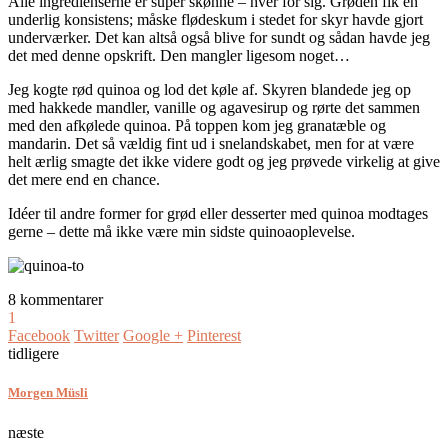
Alle ingredienserne er super skønne – hver for sig. Grøden fik en
underlig konsistens; måske flødeskum i stedet for skyr havde gjort
underværker. Det kan altså også blive for sundt og sådan havde jeg
det med denne opskrift. Den mangler ligesom noget…
Jeg kogte rød quinoa og lod det køle af. Skyren blandede jeg op
med hakkede mandler, vanille og agavesirup og rørte det sammen
med den afkølede quinoa. På toppen kom jeg granatæble og
mandarin. Det så vældig fint ud i snelandskabet, men for at være
helt ærlig smagte det ikke videre godt og jeg prøvede virkelig at give
det mere end en chance.
Idéer til andre former for grød eller desserter med quinoa modtages
gerne – dette må ikke være min sidste quinoaoplevelse.
8 kommentarer
1
Facebook
Twitter
Google +
Pinterest
tidligere
Morgen Müsli
næste