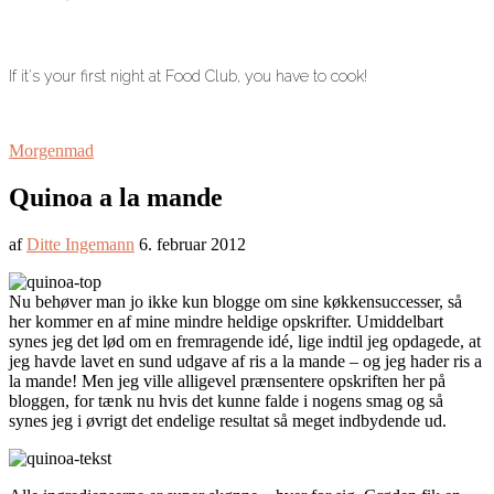
If it's your first night at Food Club, you have to cook!
Morgenmad
Quinoa a la mande
af
Ditte Ingemann
6. februar 2012
Nu behøver man jo ikke kun blogge om sine køkkensuccesser, så
her kommer en af mine mindre heldige opskrifter. Umiddelbart
synes jeg det lød om en fremragende idé, lige indtil jeg opdagede, at
jeg havde lavet en sund udgave af ris a la mande – og jeg hader ris a
la mande! Men jeg ville alligevel prænsentere opskriften her på
bloggen, for tænk nu hvis det kunne falde i nogens smag og så
synes jeg i øvrigt det endelige resultat så meget indbydende ud.