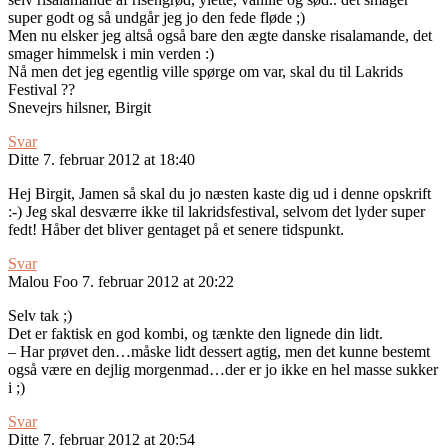
super godt og så undgår jeg jo den fede fløde ;)
Men nu elsker jeg altså også bare den ægte danske risalamande, det
smager himmelsk i min verden :)
Nå men det jeg egentlig ville spørge om var, skal du til Lakrids
Festival ??
Snevejrs hilsner, Birgit
Svar
Ditte
7. februar 2012 at 18:40
Hej Birgit, Jamen så skal du jo næsten kaste dig ud i denne opskrift
:-) Jeg skal desværre ikke til lakridsfestival, selvom det lyder super
fedt! Håber det bliver gentaget på et senere tidspunkt.
Svar
Malou Foo
7. februar 2012 at 20:22
Selv tak ;)
Det er faktisk en god kombi, og tænkte den lignede din lidt.
– Har prøvet den…måske lidt dessert agtig, men det kunne bestemt
også være en dejlig morgenmad…der er jo ikke en hel masse sukker
i ;)
Svar
Ditte
7. februar 2012 at 20:54