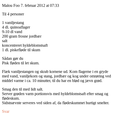
Malou Foo
7. februar 2012 at 07:33
Til 4 personer
1 vaniljestang
4 dl. quinoaflager
9-10 dl vand
200 gram frosne jordbær
salt
koncentreret hyldeblomstsaft
1 dl. piskefløde til skum
Sådan gør du
Pisk fløden til let skum.
Flæk vaniljestangen og skrab kornene ud. Kom flagerne i en gryde
med vand, vaniljekorn og stang, jordbær og kog under omrøring ved
middel varme i ca. 10 minutter, til du har en blød og jævn grød.
Smag den til med lidt salt.
Server grøden varm portionsvis med hyldeblomstsaft efter smag og
flødeskum.
Sidstnævnte serveres ved siden af, da flødeskummet hurtigt smelter.
Svar