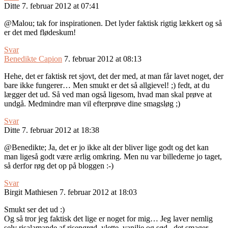
Ditte
7. februar 2012 at 07:41
@Malou; tak for inspirationen. Det lyder faktisk rigtig lækkert og så
er det med flødeskum!
Svar
Benedikte Capion
7. februar 2012 at 08:13
Hehe, det er faktisk ret sjovt, det der med, at man får lavet noget, der
bare ikke fungerer… Men smukt er det så allgievel! ;) fedt, at du
lægger det ud. Så ved man også ligesom, hvad man skal prøve at
undgå. Medmindre man vil efterprøve dine smagsløg ;)
Svar
Ditte
7. februar 2012 at 18:38
@Benedikte; Ja, det er jo ikke alt der bliver lige godt og det kan
man ligeså godt være ærlig omkring. Men nu var billederne jo taget,
så derfor røg det op på bloggen :-)
Svar
Birgit Mathiesen
7. februar 2012 at 18:03
Smukt ser det ud :)
Og så tror jeg faktisk det lige er noget for mig… Jeg laver nemlig
selv risalamande af risengrød, ylette, vanilie og sød.. det smager