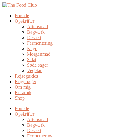
Forside
Opskrifter
Aftensmad
Bagværk
Dessert
Fermentering
Kage
Morgenmad
Salat
Søde sager
Vegetar
Rejseguides
Kogebøger
Om mig
Keramik
Shop
Forside
Opskrifter
Aftensmad
Bagværk
Dessert
Fermentering