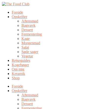
Forside
Opskrifter
Aftensmad
Bagværk
Dessert
Fermentering
Kage
Morgenmad
Salat
Søde sager
Vegetar
Rejseguides
Kogebøger
Om mig
Keramik
Shop
Forside
Opskrifter
Aftensmad
Bagværk
Dessert
Fermentering