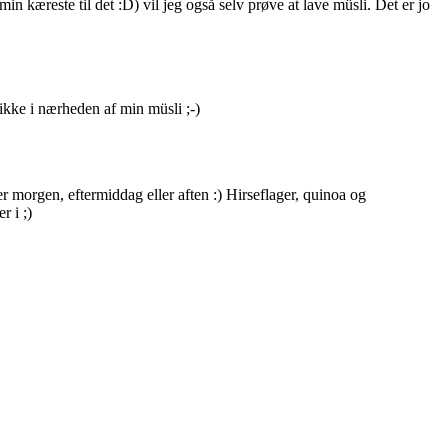
min kæreste til det :D) vil jeg også selv prøve at lave müsli. Det er jo
ikke i nærheden af min müsli ;-)
 er morgen, eftermiddag eller aften :) Hirseflager, quinoa og
r i ;)