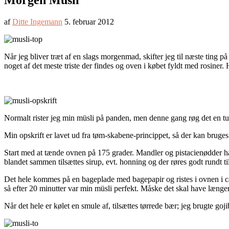
Morgen Müsli
af
Ditte Ingemann
5. februar 2012
Når jeg bliver træt af en slags morgenmad, skifter jeg til næste ting 
noget af det meste triste der findes og oven i købet fyldt med rosiner.
Normalt rister jeg min müsli på panden, men denne gang røg det en tur
Min opskrift er lavet ud fra tøm-skabene-princippet, så der kan bruges
Start med at tænde ovnen på 175 grader. Mandler og pistacienødder ha
blandet sammen tilsættes sirup, evt. honning og der røres godt rundt til
Det hele kommes på en bageplade med bagepapir og ristes i ovnen i ca. 
så efter 20 minutter var min müsli perfekt. Måske det skal have længer
Når det hele er kølet en smule af, tilsættes tørrede bær; jeg brugte goj