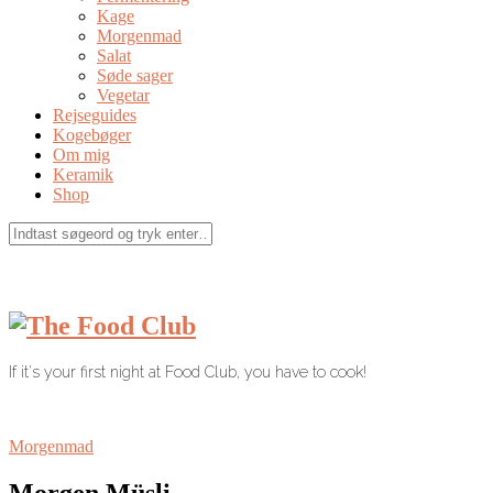
Kage
Morgenmad
Salat
Søde sager
Vegetar
Rejseguides
Kogebøger
Om mig
Keramik
Shop
If it's your first night at Food Club, you have to cook!
Morgenmad