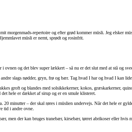
på mit morgenmads-repertoire og efter grød kommer müsli. Jeg elsker müsl
 Hjemmlavet müsli er nemt, sprødt og rosinfrit.
 i ovnen og det blev super lækkert – så nu er det slut med at stå og sv
 andre slags nødder, gryn, frø og bær. Tag hvad I har og hvad I kan lide
kkes groft og blandes med solsikkekerner, kokos, græskarkerner, quinoa
 det hele er dækket af sirup og er en smule klisteret.
20 minutter – der skal røres i müslien undervejs. Når det hele er gylden
e tid i andre ovne.
ibær, men der kan bruges tranebær, kirsebær, tørret abrikoser eller hvis m