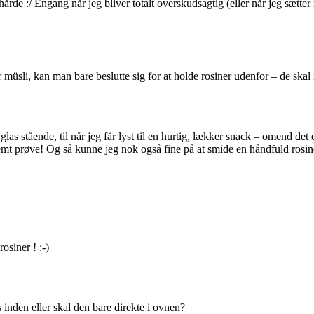
årde :/ Engang når jeg bliver totalt overskudsagtig (eller når jeg sætter 
.
üsli, kan man bare beslutte sig for at holde rosiner udenfor – de skal 
glas stående, til når jeg får lyst til en hurtig, lækker snack – omend det
emt prøve! Og så kunne jeg nok også fine på at smide en håndfuld rosine
osiner ! :-)
inden eller skal den bare direkte i ovnen?