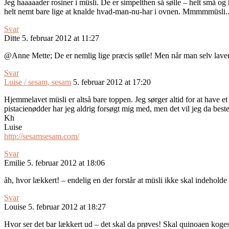
Jeg haaaaader rosiner i müsli. De er simpelthen så sølle – helt små og h
helt nemt bare lige at knalde hvad-man-nu-har i ovnen. Mmmmmüsli.
Svar
Ditte
5. februar 2012 at 11:27
@Anne Mette; De er nemlig lige præcis sølle! Men når man selv laver m
Svar
Luise / sesam, sesam
5. februar 2012 at 17:20
Hjemmelavet müsli er altså bare toppen. Jeg sørger altid for at have et 
pistacienødder har jeg aldrig forsøgt mig med, men det vil jeg da best
Kh
Luise
http://sesamsesam.com/
Svar
Emilie
5. februar 2012 at 18:06
åh, hvor lækkert! – endelig en der forstår at müsli ikke skal indeholde r
Svar
Louise
5. februar 2012 at 18:27
Hvor ser det bar lækkert ud – det skal da prøves! Skal quinoaen koges 