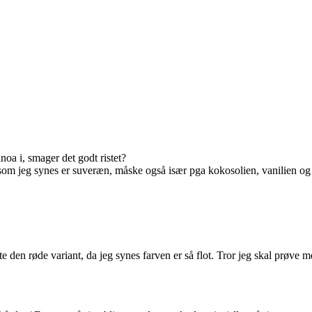
oa i, smager det godt ristet?
 som jeg synes er suveræn, måske også især pga kokosolien, vanilien og
te den røde variant, da jeg synes farven er så flot. Tror jeg skal prøv