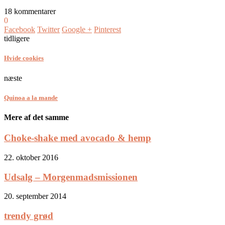
18 kommentarer
0
Facebook
Twitter
Google +
Pinterest
tidligere
Hvide cookies
næste
Quinoa a la mande
Mere af det samme
Choke-shake med avocado & hemp
22. oktober 2016
Udsalg – Morgenmadsmissionen
20. september 2014
trendy grød