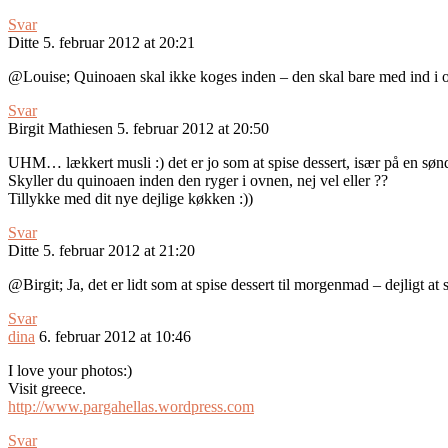
Svar
Ditte
5. februar 2012 at 20:21
@Louise; Quinoaen skal ikke koges inden – den skal bare med ind i ovn
Svar
Birgit Mathiesen
5. februar 2012 at 20:50
UHM… lækkert musli :) det er jo som at spise dessert, især på en søn
Skyller du quinoaen inden den ryger i ovnen, nej vel eller ??
Tillykke med dit nye dejlige køkken :))
Svar
Ditte
5. februar 2012 at 21:20
@Birgit; Ja, det er lidt som at spise dessert til morgenmad – dejligt at 
Svar
dina
6. februar 2012 at 10:46
I love your photos:)
Visit greece.
http://www.pargahellas.wordpress.com
Svar