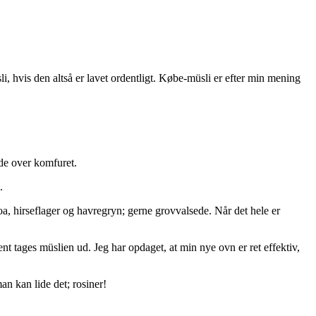
i, hvis den altså er lavet ordentligt. Købe-müsli er efter min mening
ede over komfuret.
.
, hirseflager og havregryn; gerne grovvalsede. Når det hele er
t tages müslien ud. Jeg har opdaget, at min nye ovn er ret effektiv,
an kan lide det; rosiner!