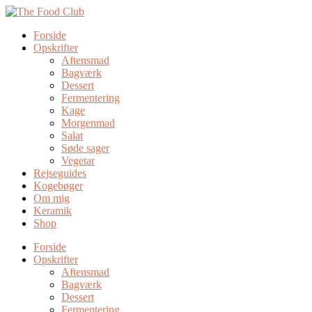
Forside
Opskrifter
Aftensmad
Bagværk
Dessert
Fermentering
Kage
Morgenmad
Salat
Søde sager
Vegetar
Rejseguides
Kogebøger
Om mig
Keramik
Shop
Forside
Opskrifter
Aftensmad
Bagværk
Dessert
Fermentering