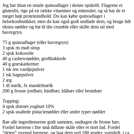
Jeg har tilsat en smule quinoaflager i denne opskrift. Flagerne er
glutenfri, rige på en række vitaminer og mineraler, og så har de et
meget højt proteinindhold. Du kan købe quinoaflager i
helsekostbutikker, men du kan også godt undlade dem, og bruge lidt
ekstra nødder og frø til din crumble eller skifte dem ud med
havregryn.
75 g quinoaflager (eller havregryn)
3 spsk ris malt sirup
2 spsk kokosolie
40 g cashewnødder, grofthakkede
40 g græskarkerner
1 tsk ren vaniljepulver
1 tsk bagepulver
2 æg
1 dl mælk, fx mandelmælk
200 g frosne jordbær, hindbær, blåbær eller brombær
Topping:
4 spsk drænet yoghurt 10%
2 spsk usaltede pistacienødder eller andre typer nødder
Rør alle ingredienserne godt sammen, undtagen de frosne bær.
Fordel bærrene i fire små ildfaste skåle eller et stort fad. Fordel
“dejen” ovenpå bærrene, og bag dem ved 180 grader, varmluft, i ca.