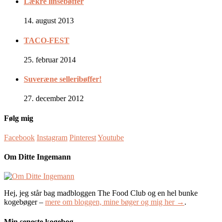
Lækre linsebøffer
14. august 2013
TACO-FEST
25. februar 2014
Suveræne selleribøffer!
27. december 2012
Følg mig
Facebook
Instagram
Pinterest
Youtube
Om Ditte Ingemann
Hej, jeg står bag madbloggen The Food Club og en hel bunke
kogebøger –
mere om bloggen, mine bøger og mig her →
.
Min seneste kogebog