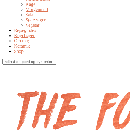
Kage
Morgenmad
Salat
Søde sager
Vegetar
Rejseguides
Kogebøger
Om mig
Keramik
Shop