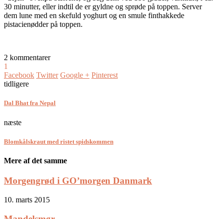
30 minutter, eller indtil de er gyldne og sprøde på toppen. Server
dem lune med en skefuld yoghurt og en smule finthakkede
pistacienødder på toppen.
2 kommentarer
1
Facebook
Twitter
Google +
Pinterest
tidligere
Dal Bhat fra Nepal
næste
Blomkålskraut med ristet spidskommen
Mere af det samme
Morgengrød i GO’morgen Danmark
10. marts 2015
Mandelsmør