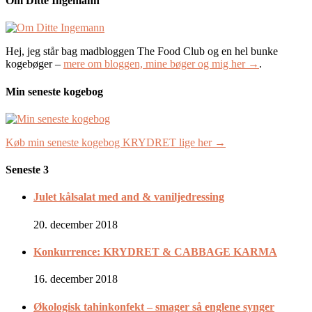
Om Ditte Ingemann
Hej, jeg står bag madbloggen The Food Club og en hel bunke
kogebøger –
mere om bloggen, mine bøger og mig her →
.
Min seneste kogebog
Køb min seneste kogebog KRYDRET lige her →
Seneste 3
Julet kålsalat med and & vaniljedressing
20. december 2018
Konkurrence: KRYDRET & CABBAGE KARMA
16. december 2018
Økologisk tahinkonfekt – smager så englene synger