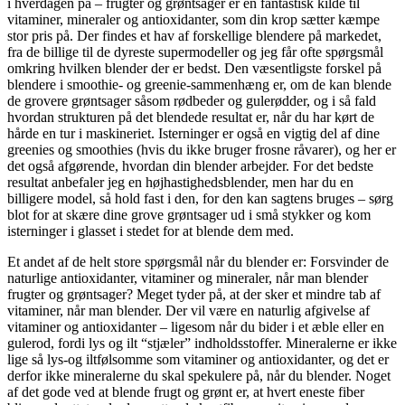
i hverdagen på – frugter og grøntsager er en fantastisk kilde til
vitaminer, mineraler og antioxidanter, som din krop sætter kæmpe
stor pris på. Der findes et hav af forskellige blendere på markedet,
fra de billige til de dyreste supermodeller og jeg får ofte spørgsmål
omkring hvilken blender der er bedst. Den væsentligste forskel på
blendere i smoothie- og greenie-sammenhæng er, om de kan blende
de grovere grøntsager såsom rødbeder og gulerødder, og i så fald
hvordan strukturen på det blendede resultat er, når du har kørt de
hårde en tur i maskineriet. Isterninger er også en vigtig del af dine
greenies og smoothies (hvis du ikke bruger frosne råvarer), og her er
det også afgørende, hvordan din blender arbejder. For det bedste
resultat anbefaler jeg en højhastighedsblender, men har du en
billigere model, så hold fast i den, for den kan sagtens bruges – sørg
blot for at skære dine grove grøntsager ud i små stykker og kom
isterninger i glasset i stedet for at blende dem med.
Et andet af de helt store spørgsmål når du blender er: Forsvinder de
naturlige antioxidanter, vitaminer og mineraler, når man blender
frugter og grøntsager? Meget tyder på, at der sker et mindre tab af
vitaminer, når man blender. Der vil være en naturlig afgivelse af
vitaminer og antioxidanter – ligesom når du bider i et æble eller en
gulerod, fordi lys og ilt “stjæler” indholdsstoffer. Mineralerne er ikke
lige så lys-og iltfølsomme som vitaminer og antioxidanter, og det er
derfor ikke mineralerne du skal spekulere på, når du blender. Noget
af det gode ved at blende frugt og grønt er, at hvert eneste fiber