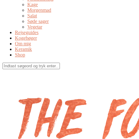
Kage
Morgenmad
Salat
Søde sager
Vegetar
Rejseguides
Kogebøger
Om mig
Keramik
Shop