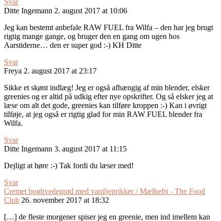
Svar
Ditte Ingemann
2. august 2017 at 10:06
Jeg kan bestemt anbefale RAW FUEL fra Wilfa – den har jeg brugt
rigtig mange gange, og bruger den en gang om ugen hos
Aarstiderne… den er super god :-) KH Ditte
Svar
Freya
2. august 2017 at 23:17
Sikke et skønt indlæg! Jeg er også afhængig af min blender, elsker
greenies og er altid på udkig efter nye opskrifter. Og så elsker jeg at
læse om alt det gode, greenies kan tilføre kroppen :-) Kan i øvrigt
tilføje, at jeg også er rigtig glad for min RAW FUEL blender fra
Wilfa.
Svar
Ditte Ingemann
3. august 2017 at 11:15
Dejligt at høre :-) Tak fordi du læser med!
Svar
Cremet boghvedegrød med vaniljeprikker / Mælkefri - The Food
Club
26. november 2017 at 18:32
[…] de fleste morgener spiser jeg en greenie, men ind imellem kan