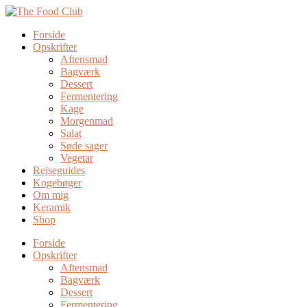
Forside
Opskrifter
Aftensmad
Bagværk
Dessert
Fermentering
Kage
Morgenmad
Salat
Søde sager
Vegetar
Rejseguides
Kogebøger
Om mig
Keramik
Shop
Forside
Opskrifter
Aftensmad
Bagværk
Dessert
Fermentering