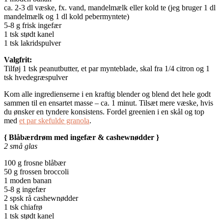
ca. 2-3 dl væske, fx. vand, mandelmælk eller kold te (jeg bruger 1 dl
mandelmælk og 1 dl kold pebermyntete)
5-8 g frisk ingefær
1 tsk stødt kanel
1 tsk lakridspulver
Valgfrit:
Tilføj 1 tsk peanutbutter, et par mynteblade, skal fra 1/4 citron og 1
tsk hvedegræspulver
Kom alle ingredienserne i en kraftig blender og blend det hele godt
sammen til en ensartet masse – ca. 1 minut. Tilsæt mere væske, hvis
du ønsker en tyndere konsistens. Fordel greenien i en skål og top
med
et par skefulde granola
.
{ Blåbærdrøm med ingefær & cashewnødder }
2 små glas
100 g frosne blåbær
50 g frossen broccoli
1 moden banan
5-8 g ingefær
2 spsk rå cashewnødder
1 tsk chiafrø
1 tsk stødt kanel