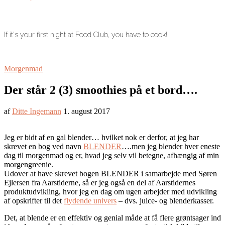
If it's your first night at Food Club, you have to cook!
Morgenmad
Der står 2 (3) smoothies på et bord….
af
Ditte Ingemann
1. august 2017
Jeg er bidt af en gal blender… hvilket nok er derfor, at jeg har
skrevet en bog ved navn
BLENDER
….men jeg blender hver eneste
dag til morgenmad og er, hvad jeg selv vil betegne, afhængig af min
morgengreenie.
Udover at have skrevet bogen BLENDER i samarbejde med Søren
Ejlersen fra Aarstiderne, så er jeg også en del af Aarstidernes
produktudvikling, hvor jeg en dag om ugen arbejder med udvikling
af opskrifter til det
flydende univers
– dvs. juice- og blenderkasser.
Det, at blende er en effektiv og genial måde at få flere grøntsager ind