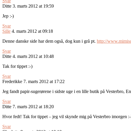
Svar
Ditte
3. marts 2012 at 19:59
Jep :-)
Svar
Sille
4. marts 2012 at 09:18
Denne danske side har dem også, dog kun i grå pt.
http://www.mimisc
Svar
Ditte
4. marts 2012 at 10:48
Tak for tippet :-)
Svar
Frederikke
7. marts 2012 at 17:22
Jeg fandt papir-sugerørene i sidste uge i en lille butik på Vesterbro
Svar
Ditte
7. marts 2012 at 18:20
Hvor fedt! Tak for tippet – jeg vil skynde mig på Vesterbro imorgen :-
Svar