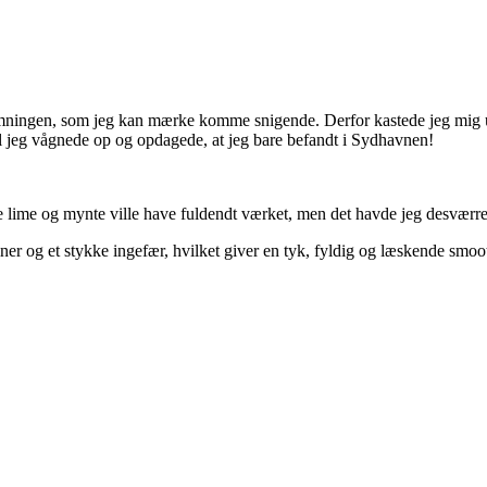
sstemningen, som jeg kan mærke komme snigende. Derfor kastede jeg m
il jeg vågnede op og opdagede, at jeg bare befandt i Sydhavnen!
e lime og mynte ville have fuldendt værket, men det havde jeg desværre 
iner og et stykke ingefær, hvilket giver en tyk, fyldig og læskende smoo