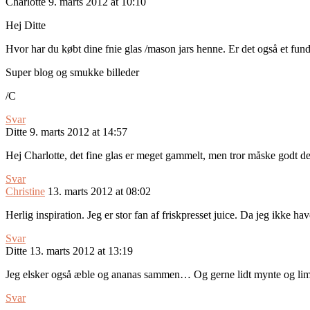
Charlotte
9. marts 2012 at 10:10
Hej Ditte
Hvor har du købt dine fnie glas /mason jars henne. Er det også et fu
Super blog og smukke billeder
/C
Svar
Ditte
9. marts 2012 at 14:57
Hej Charlotte, det fine glas er meget gammelt, men tror måske godt de
Svar
Christine
13. marts 2012 at 08:02
Herlig inspiration. Jeg er stor fan af friskpresset juice. Da jeg ikke h
Svar
Ditte
13. marts 2012 at 13:19
Jeg elsker også æble og ananas sammen… Og gerne lidt mynte og lim
Svar