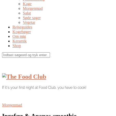
Kage
Morgenmad
Salat
Søde sager
Vegetar
Rejseguides
Kogebøger
Om mig
Keramik
Shop
If it's your first night at Food Club, you have to cook!
Morgenmad