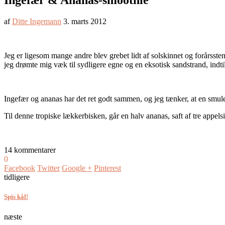
Ingefær & Ananas-smoothie
af
Ditte Ingemann
3. marts 2012
Jeg er ligesom mange andre blev grebet lidt af solskinnet og forår
jeg drømte mig væk til sydligere egne og en eksotisk sandstrand, indt
Ingefær og ananas har det ret godt sammen, og jeg tænker, at en smul
Til denne tropiske lækkerbisken, går en halv ananas, saft af tre appels
14 kommentarer
0
Facebook
Twitter
Google +
Pinterest
tidligere
Spis kål!
næste