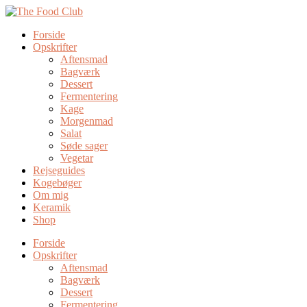
Forside
Opskrifter
Aftensmad
Bagværk
Dessert
Fermentering
Kage
Morgenmad
Salat
Søde sager
Vegetar
Rejseguides
Kogebøger
Om mig
Keramik
Shop
Forside
Opskrifter
Aftensmad
Bagværk
Dessert
Fermentering