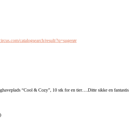
ircus.com/catalogsearch/result/?q=sugerør
, Enghaveplads “Cool & Cozy”, 10 stk for en tier….Ditte sikke en fantas
)