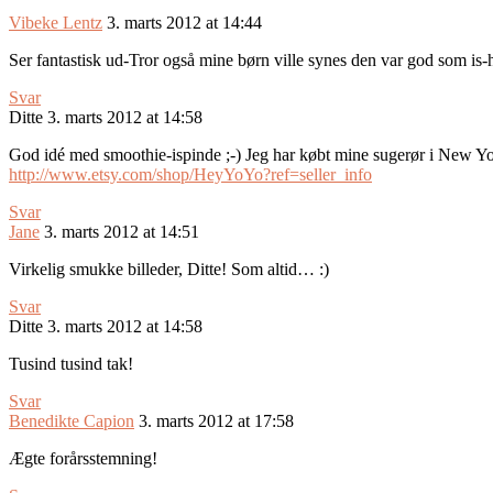
Vibeke Lentz
3. marts 2012 at 14:44
Ser fantastisk ud-Tror også mine børn ville synes den var god som is
Svar
Ditte
3. marts 2012 at 14:58
God idé med smoothie-ispinde ;-) Jeg har købt mine sugerør i New Yo
http://www.etsy.com/shop/HeyYoYo?ref=seller_info
Svar
Jane
3. marts 2012 at 14:51
Virkelig smukke billeder, Ditte! Som altid… :)
Svar
Ditte
3. marts 2012 at 14:58
Tusind tusind tak!
Svar
Benedikte Capion
3. marts 2012 at 17:58
Ægte forårsstemning!