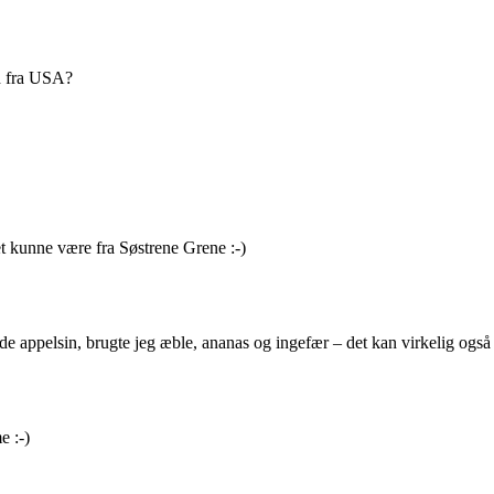
nd fra USA?
t kunne være fra Søstrene Grene :-)
avde appelsin, brugte jeg æble, ananas og ingefær – det kan virkelig også
e :-)