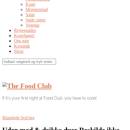
Kage
Morgenmad
Salat
Søde sager
Vegetar
Rejseguides
Kogebøger
Om mig
Keramik
Shop
If it's your first night at Food Club, you have to cook!
Blandede bolcher