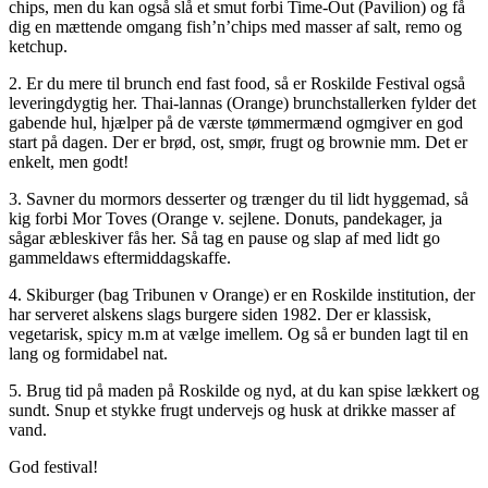
chips, men du kan også slå et smut forbi Time-Out (Pavilion) og få
dig en mættende omgang fish’n’chips med masser af salt, remo og
ketchup.
2. Er du mere til brunch end fast food, så er Roskilde Festival også
leveringdygtig her. Thai-lannas (Orange) brunchstallerken fylder det
gabende hul, hjælper på de værste tømmermænd ogmgiver en god
start på dagen. Der er brød, ost, smør, frugt og brownie mm. Det er
enkelt, men godt!
3. Savner du mormors desserter og trænger du til lidt hyggemad, så
kig forbi Mor Toves (Orange v. sejlene. Donuts, pandekager, ja
sågar æbleskiver fås her. Så tag en pause og slap af med lidt go
gammeldaws eftermiddagskaffe.
4. Skiburger (bag Tribunen v Orange) er en Roskilde institution, der
har serveret alskens slags burgere siden 1982. Der er klassisk,
vegetarisk, spicy m.m at vælge imellem. Og så er bunden lagt til en
lang og formidabel nat.
5. Brug tid på maden på Roskilde og nyd, at du kan spise lækkert og
sundt. Snup et stykke frugt undervejs og husk at drikke masser af
vand.
God festival!