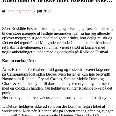
Uden mad & drikke duer Roskilde ikke…
af
Ditte Ingemann
5. juli 2013
Så er Roskilde Festival skudt i gang og selvom jeg først sluttede mig
til den store mængde af festlige mennesker igår, så har jeg allerede
oplevet meget; spist god mad med gode drinks, hørt dejlig musik og
fået en del regndråber! Min gode veninde Camilla er efterhånden en
ret habil festivalgænger, så hun har været så sød at komme med
nogle anbefalinger til både mad og cocktails på Roskilde Festival.
Kanon cocktailfest:
Årets Roskilde Festival er i fuld gang og festen har været kogende
på Campingområdet siden lørdag. Men festen er kun lige begyndt!
Navne som Rihanna, Crystal Castles, Simian Mobile Disco og
Chase & Status indbyder til dans til den lyse morgen, og allerhelst
med en cocktail i hånden. Og heldigvis svigter Roskilde ikke på det
punkt.
Her er en guide til festivalens cocktail, som vi har tænkt os at nyde.
1. Det ser heldigvis ikke ud som om der kommer regn i løbet af
weekenden. Men når Rihanna står på scenen fredag aften og synger
‘Umbrella’, har vi også en paraply i hånden. Det sidder i Gringo