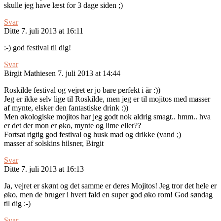
skulle jeg have læst for 3 dage siden ;)
Svar
Ditte
7. juli 2013 at 16:11
:-) god festival til dig!
Svar
Birgit Mathiesen
7. juli 2013 at 14:44
Roskilde festival og vejret er jo bare perfekt i år :))
Jeg er ikke selv lige til Roskilde, men jeg er til mojitos med masser
af mynte, elsker den fantastiske drink :))
Men økologiske mojitos har jeg godt nok aldrig smagt.. hmm.. hva
er det der mon er øko, mynte og lime eller??
Fortsat rigtig god festival og husk mad og drikke (vand ;)
masser af solskins hilsner, Birgit
Svar
Ditte
7. juli 2013 at 16:13
Ja, vejret er skønt og det samme er deres Mojitos! Jeg tror det hele er
øko, men de bruger i hvert fald en super god øko rom! God søndag
til dig :-)
Svar