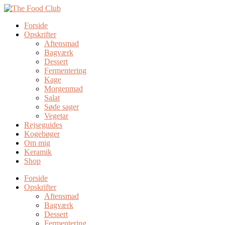
Forside
Opskrifter
Aftensmad
Bagværk
Dessert
Fermentering
Kage
Morgenmad
Salat
Søde sager
Vegetar
Rejseguides
Kogebøger
Om mig
Keramik
Shop
Forside
Opskrifter
Aftensmad
Bagværk
Dessert
Fermentering