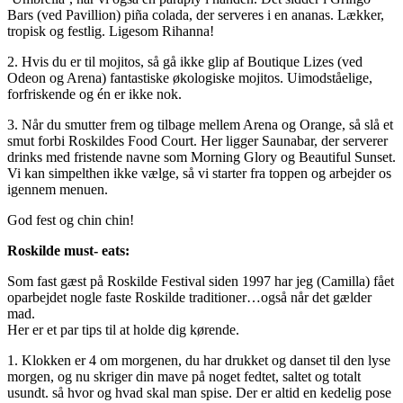
Bars (ved Pavillion) piña colada, der serveres i en ananas. Lækker,
tropisk og festlig. Ligesom Rihanna!
2. Hvis du er til mojitos, så gå ikke glip af Boutique Lizes (ved
Odeon og Arena) fantastiske økologiske mojitos. Uimodståelige,
forfriskende og én er ikke nok.
3. Når du smutter frem og tilbage mellem Arena og Orange, så slå et
smut forbi Roskildes Food Court. Her ligger Saunabar, der serverer
drinks med fristende navne som Morning Glory og Beautiful Sunset.
Vi kan simpelthen ikke vælge, så vi starter fra toppen og arbejder os
igennem menuen.
God fest og chin chin!
Roskilde must- eats:
Som fast gæst på Roskilde Festival siden 1997 har jeg (Camilla) fået
oparbejdet nogle faste Roskilde traditioner…også når det gælder
mad.
Her er et par tips til at holde dig kørende.
1. Klokken er 4 om morgenen, du har drukket og danset til den lyse
morgen, og nu skriger din mave på noget fedtet, saltet og totalt
usundt. så hvor og hvad skal man spise. Der er altid en kedelig pose