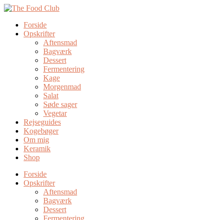
Forside
Opskrifter
Aftensmad
Bagværk
Dessert
Fermentering
Kage
Morgenmad
Salat
Søde sager
Vegetar
Rejseguides
Kogebøger
Om mig
Keramik
Shop
Forside
Opskrifter
Aftensmad
Bagværk
Dessert
Fermentering