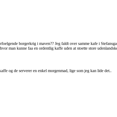
foelgende borgerkrig i maven?? Jeg faldt over samme kafe i Stefansgad
ted hvor man kunne faa en ordentlig kaffe uden at stoette store udenlandsk
kaffe og de serverer en enkel morgenmad, lige som jeg kan lide det..