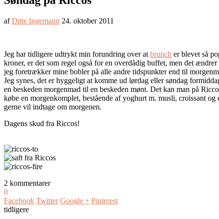
Søndag på Riccos
af
Ditte Ingemann
24. oktober 2011
Jeg har tidligere udtrykt min forundring over at
brunch
er blevet så po
kroner, er det som regel også for en overdådig buffet, men det ændrer 
jeg foretrækker mine bobler på alle andre tidspunkter end til morgen
Jeg synes, det er hyggeligt at komme ud lørdag eller søndag formiddag
en beskeden morgenmad til en beskeden mønt. Det kan man på Riccos K
købe en morgenkomplet, bestående af yoghurt m. musli, croissant og en
gerne vil indtage om morgenen.
Dagens skud fra Riccos!
2 kommentarer
0
Facebook
Twitter
Google +
Pinterest
tidligere