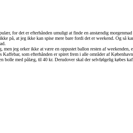
pulær, for det er efterhånden umuligt at finde en anstændig morgenmad u
ikke på, at jeg ikke kan spise mere bare fordi det er weekend. Og så ka
mad.
, men jeg orker ikke at være en oppustet ballon resten af weekenden, ef
affebar, som efterhånden er spiret frem i alle områder af København. 
 bolle med pålæg, til 40 kr. Derudover skal der selvfølgelig købes kaff