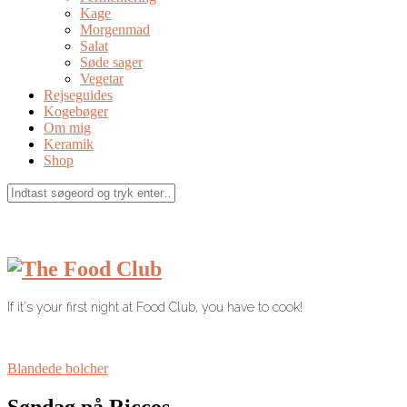
Kage
Morgenmad
Salat
Søde sager
Vegetar
Rejseguides
Kogebøger
Om mig
Keramik
Shop
If it's your first night at Food Club, you have to cook!
Blandede bolcher