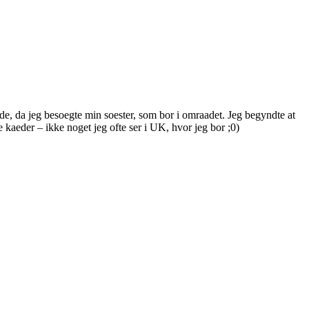
e, da jeg besoegte min soester, som bor i omraadet. Jeg begyndte at
e kaeder – ikke noget jeg ofte ser i UK, hvor jeg bor ;0)