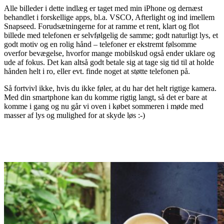
Alle billeder i dette indlæg er taget med min iPhone og dernæst
behandlet i forskellige apps, bl.a. VSCO, Afterlight og ind imellem
Snapseed. Forudsætningerne for at ramme et rent, klart og flot
billede med telefonen er selvfølgelig de samme; godt naturligt lys, et
godt motiv og en rolig hånd – telefoner er ekstremt følsomme
overfor bevægelse, hvorfor mange mobilskud også ender uklare og
ude af fokus. Det kan altså godt betale sig at tage sig tid til at holde
hånden helt i ro, eller evt. finde noget at støtte telefonen på.
Så fortvivl ikke, hvis du ikke føler, at du har det helt rigtige kamera.
Med din smartphone kan du komme rigtig langt, så det er bare at
komme i gang og nu går vi oven i købet sommeren i møde med
masser af lys og mulighed for at skyde løs :-)