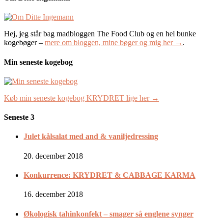
Hej, jeg står bag madbloggen The Food Club og en hel bunke
kogebøger –
mere om bloggen, mine bøger og mig her →
.
Min seneste kogebog
Køb min seneste kogebog KRYDRET lige her →
Seneste 3
Julet kålsalat med and & vaniljedressing
20. december 2018
Konkurrence: KRYDRET & CABBAGE KARMA
16. december 2018
Økologisk tahinkonfekt – smager så englene synger