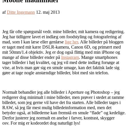
Mobile madminder
af
Ditte Ingemann
12. maj 2013
Jeg får ofte spørgsmål vedr. mine billeder, mit kamera og redigering.
Jeg har tidligere lavet et indlæg om foodstyling og fotografering af
mad, som I kan læse eller genlæse
lige her
. Alle billeder på bloggen
er taget med mit kære DSLR-kamera, Canon 6D, og primært med
mit 50mm/1.4 objektiv. Jeg er dog også flittig med min iPhone og
mange af disse billeder ender på
Instagram
. Mange smartphones
tager billeder i høj kvalitet, og jeg vil med dette indlæg forsøge at
vise, at hvis man gør sig en smule umage, kan det faktisk lade sig
gøre at tage nogle anstændige billeder, blot med sin telefon.
Normalt behandler jeg alle billeder i Aperture og Photoshop – jeg
redigerer dog minimalt i mine billeder, men prøver i stedet at ramme
billedet, som jeg gerne vil have det fra starten. Alle billeder tages i
RAW, så jeg får mest mulig billedeinformation med, men det
betyder også, at billederne kan fremstå en smule “flade” og kedelige.
Derfor justerer jeg normalt en anelse i farver, kontrast, skygger
osv. For mig er kodeordet dog naturligt lys!