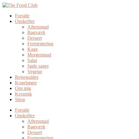
Forside
Opskrifter
Aftensmad
Bagværk
Dessert
Fermentering
Kage
Morgenmad
Salat
Søde sager
Vegetar
Rejseguides
Kogebøger
Om mig
Keramik
Shop
Forside
Opskrifter
Aftensmad
Bagværk
Dessert
Fermentering