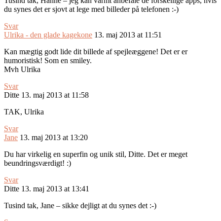
Tusind tak, Hanne – jeg kan varmt anbefale de forskellige apps, hvis
du synes det er sjovt at lege med billeder på telefonen :-)
Svar
Ulrika - den glade kagekone
13. maj 2013 at 11:51
Kan mægtig godt lide dit billede af spejleæggene! Det er er
humoristisk! Som en smiley.
Mvh Ulrika
Svar
Ditte
13. maj 2013 at 11:58
TAK, Ulrika
Svar
Jane
13. maj 2013 at 13:20
Du har virkelig en superfin og unik stil, Ditte. Det er meget
beundringsværdigt! :)
Svar
Ditte
13. maj 2013 at 13:41
Tusind tak, Jane – sikke dejligt at du synes det :-)