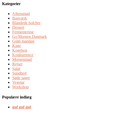
Kategorier
Aftensmad
Bagværk
Blandede bolcher
Dessert
Fermentering
Go'Morgen Danmark
Grøn mandag
Kage
Kogebog
Konkurrence
Morgenmad
Rejser
Salat
Sundhed
Søde sager
Vegetar
Workshop
Populære indlæg
guf guf guf