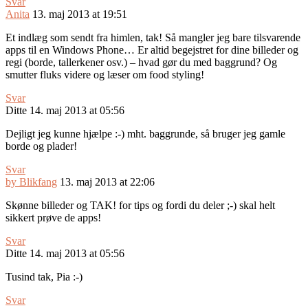
Svar
Anita
13. maj 2013 at 19:51
Et indlæg som sendt fra himlen, tak! Så mangler jeg bare tilsvarende
apps til en Windows Phone… Er altid begejstret for dine billeder og
regi (borde, tallerkener osv.) – hvad gør du med baggrund? Og
smutter fluks videre og læser om food styling!
Svar
Ditte
14. maj 2013 at 05:56
Dejligt jeg kunne hjælpe :-) mht. baggrunde, så bruger jeg gamle
borde og plader!
Svar
by Blikfang
13. maj 2013 at 22:06
Skønne billeder og TAK! for tips og fordi du deler ;-) skal helt
sikkert prøve de apps!
Svar
Ditte
14. maj 2013 at 05:56
Tusind tak, Pia :-)
Svar