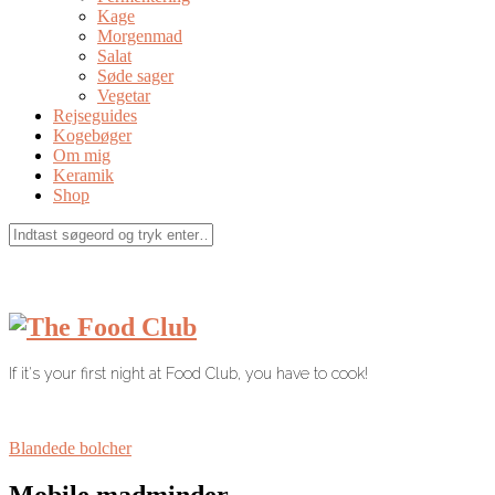
Kage
Morgenmad
Salat
Søde sager
Vegetar
Rejseguides
Kogebøger
Om mig
Keramik
Shop
If it's your first night at Food Club, you have to cook!
Blandede bolcher