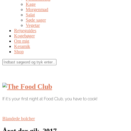
Kage
Morgenmad
Salat
Søde sager
Vegetar
Rejseguides
Kogebøger
Om mig
Keramik
Shop
If it's your first night at Food Club, you have to cook!
Blandede bolcher