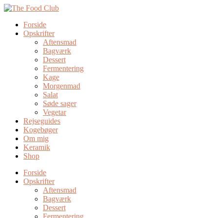
Forside
Opskrifter
Aftensmad
Bagværk
Dessert
Fermentering
Kage
Morgenmad
Salat
Søde sager
Vegetar
Rejseguides
Kogebøger
Om mig
Keramik
Shop
Forside
Opskrifter
Aftensmad
Bagværk
Dessert
Fermentering