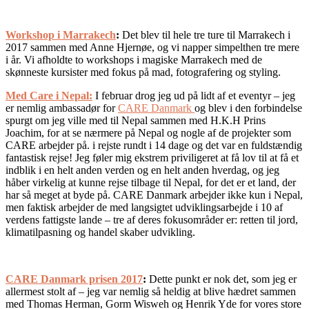
Workshop i Marrakech
:
Det blev til hele tre ture til Marrakech i
2017 sammen med Anne Hjernøe, og vi napper simpelthen tre mere
i år. Vi afholdte to workshops i magiske Marrakech med de
skønneste kursister med fokus på mad, fotografering og styling.
Med Care i Nepal:
I februar drog jeg ud på lidt af et eventyr – jeg
er nemlig ambassadør for
CARE Danmark
og blev i den forbindelse
spurgt om jeg ville med til Nepal sammen med H.K.H Prins
Joachim, for at se nærmere på Nepal og nogle af de projekter som
CARE arbejder på. i rejste rundt i 14 dage og det var en fuldstændig
fantastisk rejse! Jeg føler mig ekstrem priviligeret at få lov til at få et
indblik i en helt anden verden og en helt anden hverdag, og jeg
håber virkelig at kunne rejse tilbage til Nepal, for det er et land, der
har så meget at byde på. CARE Danmark arbejder ikke kun i Nepal,
men faktisk arbejder de med langsigtet udviklingsarbejde i 10 af
verdens fattigste lande – tre af deres fokusområder er: retten til jord,
klimatilpasning og handel skaber udvikling.
CARE Danmark prisen 2017
:
Dette punkt er nok det, som jeg er
allermest stolt af – jeg var nemlig så heldig at blive hædret sammen
med Thomas Herman, Gorm Wisweh og Henrik Yde for vores store