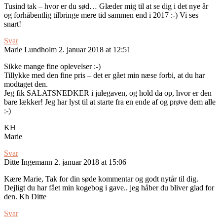
Tusind tak – hvor er du sød… Glæder mig til at se dig i det nye år
og forhåbentlig tilbringe mere tid sammen end i 2017 :-) Vi ses
snart!
Svar
Marie Lundholm
2. januar 2018 at 12:51
Sikke mange fine oplevelser :-)
Tillykke med den fine pris – det er gået min næse forbi, at du har
modtaget den.
Jeg fik SALATSNEDKER i julegaven, og hold da op, hvor er den
bare lækker! Jeg har lyst til at starte fra en ende af og prøve dem alle
:-)
KH
Marie
Svar
Ditte Ingemann
2. januar 2018 at 15:06
Kære Marie, Tak for din søde kommentar og godt nytår til dig.
Dejligt du har fået min kogebog i gave.. jeg håber du bliver glad for
den. Kh Ditte
Svar