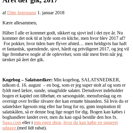
Året der gik, 2017
af
Ditte Ingemann
1. januar 2018
Kære allesammen,
Håber I alle er kommet godt, sikkert og sjovt ind i det nye år. Nu
kommer det nok til at lyde som en kliche, men hvor blev 2017 af?
For pokker, hvor tiden bare flyver afsted… men heldigvis har haft
et fantastisk, spændende, sjovt, hårdt og priviligeret 2017, og jeg vil
lige fremhæve nogle af de oplevelser, som står mest frem når jeg
tænker på året der gik.
Kogebog – Salatsnedker:
Min kogebog, SALATSNEDKER,
udkom d. 16. august – en bog, som er jeg super stolt af og som er
fyldt med lækre, sunde, smagfulde salater. Derudover indeholder
bogen et kapitel om tilbehør, en sæsonguide, menuforslag og en
oversigt over hvilke råvarer der kan erstatte hinanden. Så hvis du er
salatelsker ligesom mig eller har brug for ny, grøn inspiration til
salatskålen, så er denne bog lige noget for dig. Bogen kan købes i
boghandlere landet over, men du kan også bestille den hos fx.
Saxo.com
eller i
min egen shop, hvor du kan købe en signeret
udgave
(med lidt rabat).