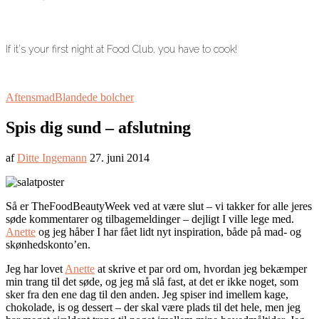
If it's your first night at Food Club, you have to cook!
Aftensmad
Blandede bolcher
Spis dig sund – afslutning
af
Ditte Ingemann
27. juni 2014
Så er TheFoodBeautyWeek ved at være slut – vi takker for alle jeres
søde kommentarer og tilbagemeldinger – dejligt I ville lege med.
Anette
og jeg håber I har fået lidt nyt inspiration, både på mad- og
skønhedskonto’en.
Jeg har lovet
Anette
at skrive et par ord om, hvordan jeg bekæmper
min trang til det søde, og jeg må slå fast, at det er ikke noget, som
sker fra den ene dag til den anden. Jeg spiser ind imellem kage,
chokolade, is og dessert – der skal være plads til det hele, men jeg