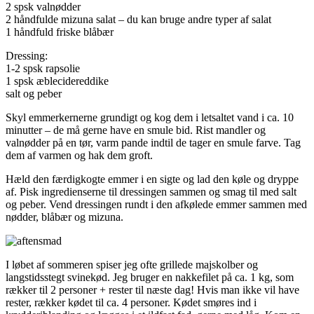
2 spsk valnødder
2 håndfulde mizuna salat – du kan bruge andre typer af salat
1 håndfuld friske blåbær
Dressing:
1-2 spsk rapsolie
1 spsk æblecidereddike
salt og peber
Skyl emmerkernerne grundigt og kog dem i letsaltet vand i ca. 10
minutter – de må gerne have en smule bid. Rist mandler og
valnødder på en tør, varm pande indtil de tager en smule farve. Tag
dem af varmen og hak dem groft.
Hæld den færdigkogte emmer i en sigte og lad den køle og dryppe
af. Pisk ingredienserne til dressingen sammen og smag til med salt
og peber. Vend dressingen rundt i den afkølede emmer sammen med
nødder, blåbær og mizuna.
I løbet af sommeren spiser jeg ofte grillede majskolber og
langstidsstegt svinekød. Jeg bruger en nakkefilet på ca. 1 kg, som
rækker til 2 personer + rester til næste dag! Hvis man ikke vil have
rester, rækker kødet til ca. 4 personer. Kødet smøres ind i