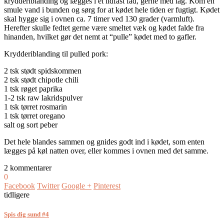
krydderiblanding og lægges i et ildfast fad, gerne med låg. Kom en
smule vand i bunden og sørg for at kødet hele tiden er fugtigt. Kødet
skal hygge sig i ovnen ca. 7 timer ved 130 grader (varmluft).
Herefter skulle fedtet gerne være smeltet væk og kødet falde fra
hinanden, hvilket gør det nemt at “pulle” kødet med to gafler.
Krydderiblanding til pulled pork:
2 tsk stødt spidskommen
2 tsk stødt chipotle chili
1 tsk røget paprika
1-2 tsk raw lakridspulver
1 tsk tørret rosmarin
1 tsk tørret oregano
salt og sort peber
Det hele blandes sammen og gnides godt ind i kødet, som enten
lægges på køl natten over, eller kommes i ovnen med det samme.
2 kommentarer
0
Facebook
Twitter
Google +
Pinterest
tidligere
Spis dig sund #4