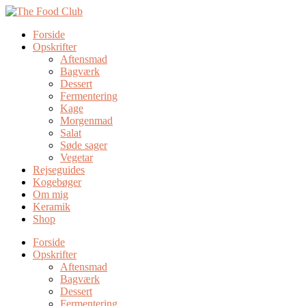
Forside
Opskrifter
Aftensmad
Bagværk
Dessert
Fermentering
Kage
Morgenmad
Salat
Søde sager
Vegetar
Rejseguides
Kogebøger
Om mig
Keramik
Shop
Forside
Opskrifter
Aftensmad
Bagværk
Dessert
Fermentering