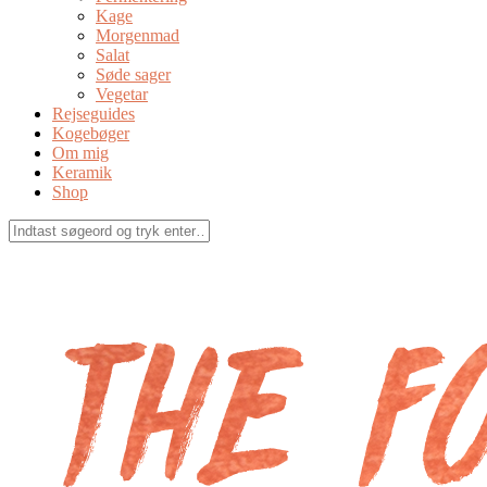
Kage
Morgenmad
Salat
Søde sager
Vegetar
Rejseguides
Kogebøger
Om mig
Keramik
Shop