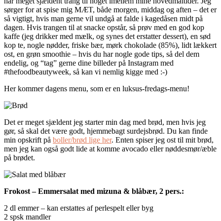
har meget sjældent trang til noget imellem mine hovedmåltider. Jeg
sørger for at spise mig MÆT, både morgen, middag og aften – det er
så vigtigt, hvis man gerne vil undgå at falde i kagedåsen midt på
dagen. Hvis trangen til at snacke opstår, så prøv med en god kop
kaffe (jeg drikker med mælk, og synes det erstatter dessert), en sød
kop te, nogle nødder, friske bær, mørk chokolade (85%), lidt lækkert
ost, en grøn smoothie – hvis du har nogle gode tips, så del dem
endelig, og “tag” gerne dine billeder på Instagram med
#thefoodbeautyweek, så kan vi nemlig kigge med :-)
Her kommer dagens menu, som er en luksus-fredags-menu!
Det er meget sjældent jeg starter min dag med brød, men hvis jeg
gør, så skal det være godt, hjemmebagt surdejsbrød. Du kan finde
min opskrift på
boller/brød lige her
. Enten spiser jeg ost til mit brød,
men jeg kan også godt lide at komme avocado eller nøddesmør/æble
på brødet.
Frokost – Emmersalat med mizuna & blåbær, 2 pers.:
2 dl emmer – kan erstattes af perlespelt eller byg
2 spsk mandler