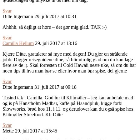
fødselsdagen og tillykke til os med din dag.
Svar
Ditte Ingemann
29. juli 2017 at 10:31
Ahhhh, så dejligt at høre – det gør mig glad. TAK :-)
Svar
Camilla Hellum
29. juli 2017 at 13:16
Kjære Ditte, gratulerer så mye med dagen! Du gjør en strålende
jobb. Digger reiseguidene dine, så blir utrolig glad om du kan lage
flere av de :). Skal forresten til Cold Hawaii neste uke, så om du har
noen tips til hva man bør se eller hvor man bør spise, del gjerne
Svar
Ditte Ingemann
31. juli 2017 at 09:18
Tusind tak , Camilla. God tur til Klitmøller – jeg kan anbefale mad
og is på Hanstholm Madbar, kaffe på Haandpluk, kigge forbi
Slowworks, brød hos 11. i 11. og derudover kan du også spise hos
Klitmøller Streefood. Kh Ditte
Svar
Mette
29. juli 2017 at 15:45