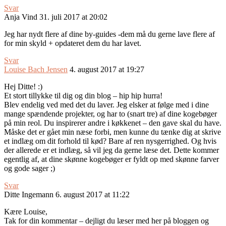
Svar
Anja Vind
31. juli 2017 at 20:02
Jeg har nydt flere af dine by-guides -dem må du gerne lave flere af
for min skyld + opdateret dem du har lavet.
Svar
Louise Bach Jensen
4. august 2017 at 19:27
Hej Ditte! :)
Et stort tillykke til dig og din blog – hip hip hurra!
Blev endelig ved med det du laver. Jeg elsker at følge med i dine
mange spændende projekter, og har to (snart tre) af dine kogebøger
på min reol. Du inspirerer andre i køkkenet – den gave skal du have.
Måske det er gået min næse forbi, men kunne du tænke dig at skrive
et indlæg om dit forhold til kød? Bare af ren nysgerrighed. Og hvis
der allerede er et indlæg, så vil jeg da gerne læse det. Dette kommer
egentlig af, at dine skønne kogebøger er fyldt op med skønne farver
og gode sager ;)
Svar
Ditte Ingemann
6. august 2017 at 11:22
Kære Louise,
Tak for din kommentar – dejligt du læser med her på bloggen og