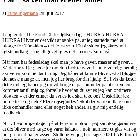
7 år – så ved man et eller andet
af
Ditte Ingemann
28. juli 2017
I dag er det The Food Club’s fødselsdag – HURRA HURRA
HURRA! Hvor er det vildt at tænke på, at jeg startede med at
blogge for 7 år siden – det føles som 100 år siden jeg skrev mit
første indlæg… og alligevel føles det nærmest som igår.
Når man har fødselsdag skal man jo have gaver, masser af gaver…
Så derfor vil jeg bede jer om den bedste gave I kan give mig; nemlig
skrive en kommentar til mig. Jeg håber at kunne blive ved at blogge
de næste mange år, men jeg har brug for din hjælp. Så hvis du læser
dette indlæg håber jeg du vil bruge et par minutter på at skrive en
kommentar til mig og fortælle hvordan du synes jeg kan optimere
bloggen – er der emner du synes jeg skal tage op? Opskrifter jeg
burde teste og dele? Flere rejseguides? Skal der være indlæg som
ikke omhandler mad eller noget helt andet, så giv mig endelig
feedback.
Nu vil jeg bruge dagen på at fejre min blog – jeg kan ikke garantere
at det bliver med kage og varm kakao… nok nærmere et glas vin og
lidt grillmad på terrassen. Sluttelig vil jeg blot sige 1000 TAK fordi I