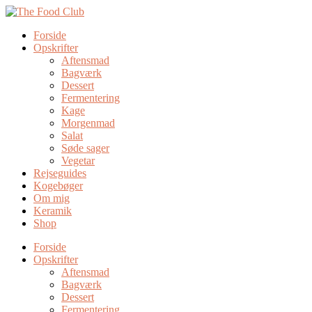
Forside
Opskrifter
Aftensmad
Bagværk
Dessert
Fermentering
Kage
Morgenmad
Salat
Søde sager
Vegetar
Rejseguides
Kogebøger
Om mig
Keramik
Shop
Forside
Opskrifter
Aftensmad
Bagværk
Dessert
Fermentering