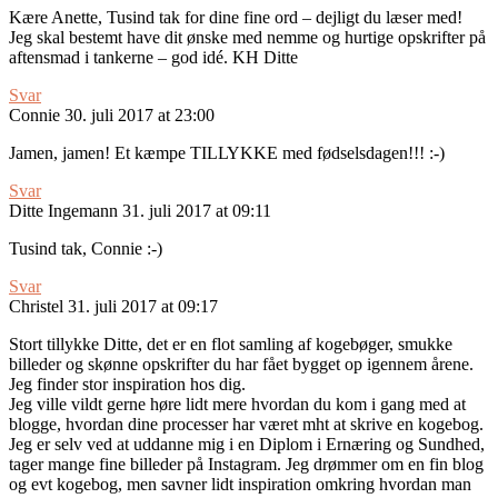
Kære Anette, Tusind tak for dine fine ord – dejligt du læser med!
Jeg skal bestemt have dit ønske med nemme og hurtige opskrifter på
aftensmad i tankerne – god idé. KH Ditte
Svar
Connie
30. juli 2017 at 23:00
Jamen, jamen! Et kæmpe TILLYKKE med fødselsdagen!!! :-)
Svar
Ditte Ingemann
31. juli 2017 at 09:11
Tusind tak, Connie :-)
Svar
Christel
31. juli 2017 at 09:17
Stort tillykke Ditte, det er en flot samling af kogebøger, smukke
billeder og skønne opskrifter du har fået bygget op igennem årene.
Jeg finder stor inspiration hos dig.
Jeg ville vildt gerne høre lidt mere hvordan du kom i gang med at
blogge, hvordan dine processer har været mht at skrive en kogebog.
Jeg er selv ved at uddanne mig i en Diplom i Ernæring og Sundhed,
tager mange fine billeder på Instagram. Jeg drømmer om en fin blog
og evt kogebog, men savner lidt inspiration omkring hvordan man