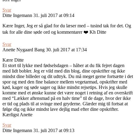
Svar
Ditte Ingemann
31. juli 2017 at 09:14
Kære Inger, Jeg er så glad for du læser med – tusind tak for det. Og
tak for alle dine søde ord og kommentarer ❤️ Kh Ditte
Svar
Anette Nygaard Bang
30. juli 2017 at 17:34
Kære Ditte
Et stort til lykke med fødselsdagen – håber at du fik fejret dagen
med lidt bobler. Jeg er vild med din blog, dine opskrifter og ikke
mindst dine billeder og dit udtryk. Du må meget gerne fortsætte i det
spor og med den fine balance mellem vegetarmad, opskrifter med
kød, kager og søde sager og ikke mindst rejsetips. Hvis jeg skulle
komme med et ønske kunne det være noget i retning af en overskrift
med “Lækker aftensmad på en halv time” til de dage, hvor der ikke
er tid og plads til at svinge med gryderne. Glæder mig til fortsat at
følge dig og ikke mindst lave dejlig mad efter dine opskrifter.
Kærligst Anette
Svar
Ditte Ingemann
31. juli 2017 at 09:13