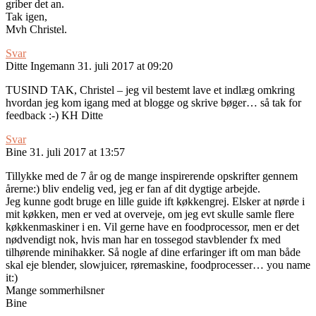
griber det an.
Tak igen,
Mvh Christel.
Svar
Ditte Ingemann
31. juli 2017 at 09:20
TUSIND TAK, Christel – jeg vil bestemt lave et indlæg omkring
hvordan jeg kom igang med at blogge og skrive bøger… så tak for
feedback :-) KH Ditte
Svar
Bine
31. juli 2017 at 13:57
Tillykke med de 7 år og de mange inspirerende opskrifter gennem
årerne:) bliv endelig ved, jeg er fan af dit dygtige arbejde.
Jeg kunne godt bruge en lille guide ift køkkengrej. Elsker at nørde i
mit køkken, men er ved at overveje, om jeg evt skulle samle flere
køkkenmaskiner i en. Vil gerne have en foodprocessor, men er det
nødvendigt nok, hvis man har en tossegod stavblender fx med
tilhørende minihakker. Så nogle af dine erfaringer ift om man både
skal eje blender, slowjuicer, røremaskine, foodprocesser… you name
it:)
Mange sommerhilsner
Bine