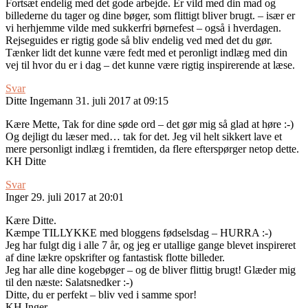
Fortsæt endelig med det gode arbejde. Er vild med din mad og
billederne du tager og dine bøger, som flittigt bliver brugt. – især er
vi herhjemme vilde med sukkerfri børnefest – også i hverdagen.
Rejseguides er rigtig gode så bliv endelig ved med det du gør.
Tænker lidt det kunne være fedt med et peronligt indlæg med din
vej til hvor du er i dag – det kunne være rigtig inspirerende at læse.
Svar
Ditte Ingemann
31. juli 2017 at 09:15
Kære Mette, Tak for dine søde ord – det gør mig så glad at høre :-)
Og dejligt du læser med… tak for det. Jeg vil helt sikkert lave et
mere personligt indlæg i fremtiden, da flere efterspørger netop dette.
KH Ditte
Svar
Inger
29. juli 2017 at 20:01
Kære Ditte.
Kæmpe TILLYKKE med bloggens fødselsdag – HURRA :-)
Jeg har fulgt dig i alle 7 år, og jeg er utallige gange blevet inspireret
af dine lækre opskrifter og fantastisk flotte billeder.
Jeg har alle dine kogebøger – og de bliver flittig brugt! Glæder mig
til den næste: Salatsnedker :-)
Ditte, du er perfekt – bliv ved i samme spor!
KH Inger