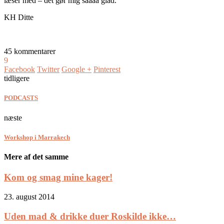
læser med – det gør mig såååå glad.
KH Ditte
45 kommentarer
9
Facebook
Twitter
Google +
Pinterest
tidligere
PODCASTS
næste
Workshop i Marrakech
Mere af det samme
Kom og smag mine kager!
23. august 2014
Uden mad & drikke duer Roskilde ikke…