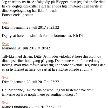
Jeg er relativ ny ift. At følge dig på Blogger, men jeg elsker alle dine
lækre, dejlige opskrifter etc. Har endda lige inviteret i den første af
dine kogebøger, og har ikke fortrudt.
Fortsat endelig stilen
Svar
Ditte Ingemann
28. juli 2017 at 23:32
Dejligt at høre – tusind tak for din kommentar. Kh Ditte
Svar
Marianne
28. juli 2017 at 20:42
Tillykke med dagen, Ditte. Jeg nyder virkelig at læse din blog, og
dine opskrifter hold gang på gang. Det kunne være fint med nogle
indlæg, hvor man måske lærer dig lidt bedre at kende. Jeg synes det
er så hyggeligt at læse, og rart at få et større billede af dig :)
Svar
Ditte Ingemann
28. juli 2017 at 23:32
Hej Marianne, Tak for din besked. Jeg vil bestemt have det i
tankerne og lave nogle mere personlige indlæg :-)
Svar
Marie Lundholm
28. juli 2017 at 20:52