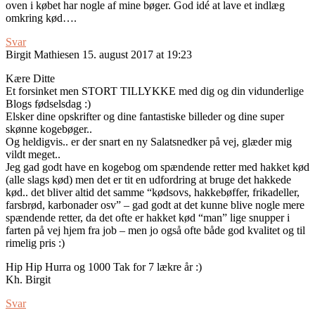
oven i købet har nogle af mine bøger. God idé at lave et indlæg
omkring kød….
Svar
Birgit Mathiesen
15. august 2017 at 19:23
Kære Ditte
Et forsinket men STORT TILLYKKE med dig og din vidunderlige
Blogs fødselsdag :)
Elsker dine opskrifter og dine fantastiske billeder og dine super
skønne kogebøger..
Og heldigvis.. er der snart en ny Salatsnedker på vej, glæder mig
vildt meget..
Jeg gad godt have en kogebog om spændende retter med hakket kød
(alle slags kød) men det er tit en udfordring at bruge det hakkede
kød.. det bliver altid det samme “kødsovs, hakkebøffer, frikadeller,
farsbrød, karbonader osv” – gad godt at det kunne blive nogle mere
spændende retter, da det ofte er hakket kød “man” lige snupper i
farten på vej hjem fra job – men jo også ofte både god kvalitet og til
rimelig pris :)
Hip Hip Hurra og 1000 Tak for 7 lækre år :)
Kh. Birgit
Svar