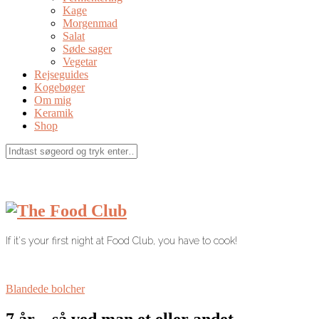
Kage
Morgenmad
Salat
Søde sager
Vegetar
Rejseguides
Kogebøger
Om mig
Keramik
Shop
If it's your first night at Food Club, you have to cook!
Blandede bolcher