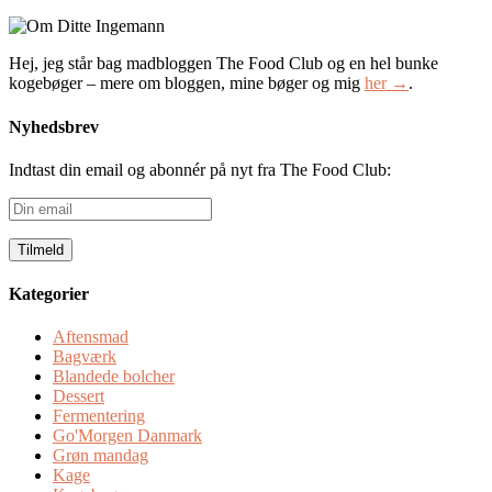
Hej, jeg står bag madbloggen The Food Club og en hel bunke
kogebøger – mere om bloggen, mine bøger og mig
her →
.
Nyhedsbrev
Indtast din email og abonnér på nyt fra The Food Club:
Din
email
Kategorier
Aftensmad
Bagværk
Blandede bolcher
Dessert
Fermentering
Go'Morgen Danmark
Grøn mandag
Kage