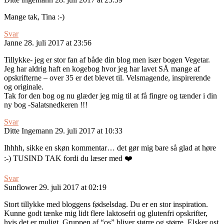
Mange tak, Tina :-)
Svar
Janne
28. juli 2017 at 23:56
Tillykke- jeg er stor fan af både din blog men især bogen Vegetar.
Jeg har aldrig haft en kogebog hvor jeg har lavet SÅ mange af
opskrifterne – over 35 er det blevet til. Velsmagende, inspirerende
og originale.
Tak for den bog og nu glæder jeg mig til at få fingre og tænder i din
ny bog -Salatsnedkeren !!!
Svar
Ditte Ingemann
29. juli 2017 at 10:33
Ihhhh, sikke en skøn kommentar… det gør mig bare så glad at høre
:-) TUSIND TAK fordi du læser med ❤️
Svar
Sunflower
29. juli 2017 at 02:19
Stort tillykke med bloggens fødselsdag. Du er en stor inspiration.
Kunne godt tænke mig lidt flere laktosefri og glutenfri opskrifter,
hvis det er muligt. Gruppen af “os” bliver større og større. Elsker ost