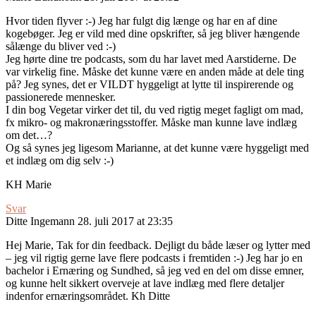
Hvor tiden flyver :-) Jeg har fulgt dig længe og har en af dine
kogebøger. Jeg er vild med dine opskrifter, så jeg bliver hængende
sålænge du bliver ved :-)
Jeg hørte dine tre podcasts, som du har lavet med Aarstiderne. De
var virkelig fine. Måske det kunne være en anden måde at dele ting
på? Jeg synes, det er VILDT hyggeligt at lytte til inspirerende og
passionerede mennesker.
I din bog Vegetar virker det til, du ved rigtig meget fagligt om mad,
fx mikro- og makronæringsstoffer. Måske man kunne lave indlæg
om det…?
Og så synes jeg ligesom Marianne, at det kunne være hyggeligt med
et indlæg om dig selv :-)
KH Marie
Svar
Ditte Ingemann
28. juli 2017 at 23:35
Hej Marie, Tak for din feedback. Dejligt du både læser og lytter med
– jeg vil rigtig gerne lave flere podcasts i fremtiden :-) Jeg har jo en
bachelor i Ernæring og Sundhed, så jeg ved en del om disse emner,
og kunne helt sikkert overveje at lave indlæg med flere detaljer
indenfor ernæringsområdet. Kh Ditte