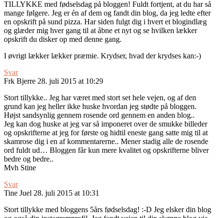
TILLYKKE med fødselsdag på bloggen! Fuldt fortjent, at du har så
mange følgere. Jeg er én af dem og fandt din blog, da jeg ledte efter
en opskrift på sund pizza. Har siden fulgt dig i hvert et blogindlæg
og glæder mig hver gang til at åbne et nyt og se hvilken lækker
opskrift du disker op med denne gang.
I øvrigt lækker lækker præmie. Krydser, hvad der krydses kan:-)
Svar
Frk Bjerre
28. juli 2015 at 10:29
Stort tillykke.. Jeg har været med stort set hele vejen, og af den
grund kan jeg heller ikke huske hvordan jeg stødte på bloggen.
Højst sandsynlig gennem rosende ord gennem en anden blog..
Jeg kan dog huske at jeg var så imponeret over de smukke billeder
og opskrifterne at jeg for første og hidtil eneste gang satte mig til at
skamrose dig i en af kommentarerne.. Mener stadig alle de rosende
ord fuldt ud… Bloggen får kun mere kvalitet og opskrifterne bliver
bedre og bedre..
Mvh Stine
Svar
Tine Juel
28. juli 2015 at 10:31
Stort tillykke med bloggens 5års fødselsdag! :-D Jeg elsker din blog