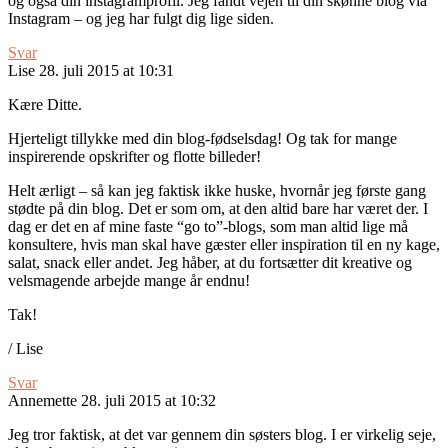
og også din instagramprofil. Jeg fandt vejen til din skønne blog via
Instagram – og jeg har fulgt dig lige siden.
Svar
Lise
28. juli 2015 at 10:31
Kære Ditte.
Hjerteligt tillykke med din blog-fødselsdag! Og tak for mange
inspirerende opskrifter og flotte billeder!
Helt ærligt – så kan jeg faktisk ikke huske, hvornår jeg første gang
stødte på din blog. Det er som om, at den altid bare har været der. I
dag er det en af mine faste “go to”-blogs, som man altid lige må
konsultere, hvis man skal have gæster eller inspiration til en ny kage,
salat, snack eller andet. Jeg håber, at du fortsætter dit kreative og
velsmagende arbejde mange år endnu!
Tak!
/ Lise
Svar
Annemette
28. juli 2015 at 10:32
Jeg tror faktisk, at det var gennem din søsters blog. I er virkelig seje,