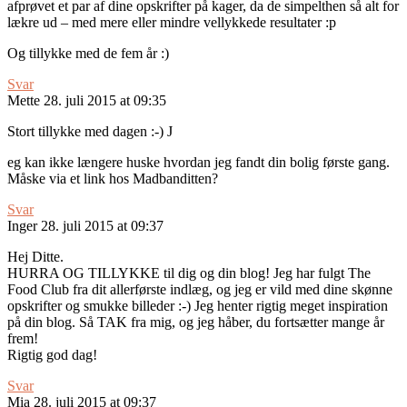
afprøvet et par af dine opskrifter på kager, da de simpelthen så alt for
lækre ud – med mere eller mindre vellykkede resultater :p
Og tillykke med de fem år :)
Svar
Mette
28. juli 2015 at 09:35
Stort tillykke med dagen :-) J
eg kan ikke længere huske hvordan jeg fandt din bolig første gang.
Måske via et link hos Madbanditten?
Svar
Inger
28. juli 2015 at 09:37
Hej Ditte.
HURRA OG TILLYKKE til dig og din blog! Jeg har fulgt The
Food Club fra dit allerførste indlæg, og jeg er vild med dine skønne
opskrifter og smukke billeder :-) Jeg henter rigtig meget inspiration
på din blog. Så TAK fra mig, og jeg håber, du fortsætter mange år
frem!
Rigtig god dag!
Svar
Mia
28. juli 2015 at 09:37