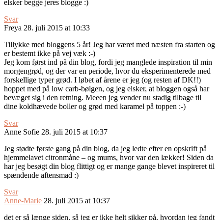
elsker begge jeres blogge :)
Svar
Freya
28. juli 2015 at 10:33
Tillykke med bloggens 5 år! Jeg har været med næsten fra starten og
er bestemt ikke på vej væk :-)
Jeg kom først ind på din blog, fordi jeg manglede inspiration til min
morgengrød, og der var en periode, hvor du eksperimenterede med
forskellige typer grød. I løbet af årene er jeg (og resten af DK!!)
hoppet med på low carb-bølgen, og jeg elsker, at bloggen også har
bevæget sig i den retning. Meeen jeg vender nu stadig tilbage til
dine koldhævede boller og grød med karamel på toppen :-)
Svar
Anne Sofie
28. juli 2015 at 10:37
Jeg stødte første gang på din blog, da jeg ledte efter en opskrift på
hjemmelavet citronmåne – og mums, hvor var den lækker! Siden da
har jeg besøgt din blog flittigt og er mange gange blevet inspireret til
spændende aftensmad :)
Svar
Anne-Marie
28. juli 2015 at 10:37
det er så længe siden, så jeg er ikke helt sikker på, hvordan jeg fandt