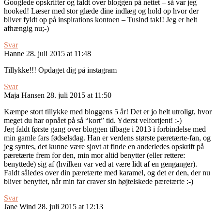
Googlede opskrifter og faldt over bloggen på nettet – så var jeg
hooked! Læser med stor glæde dine indlæg og hold op hvor der
bliver fyldt op på inspirations kontoen – Tusind tak!! Jeg er helt
afhængig nu;-)
Svar
Hanne
28. juli 2015 at 11:48
Tillykke!!! Opdaget dig på instagram
Svar
Maja Hansen
28. juli 2015 at 11:50
Kæmpe stort tillykke med bloggens 5 år! Det er jo helt utroligt, hvor
meget du har opnået på så “kort” tid. Yderst velfortjent! :-)
Jeg faldt første gang over bloggen tilbage i 2013 i forbindelse med
min gamle fars fødselsdag. Han er verdens største pæretærte-fan, og
jeg syntes, det kunne være sjovt at finde en anderledes opskrift på
pæretærte frem for den, min mor altid benytter (eller rettere:
benyttede) sig af (hvilken var ved at være lidt af en genganger).
Faldt således over din pæretærte med karamel, og det er den, der nu
bliver benyttet, når min far craver sin højtelskede pæretærte :-)
Svar
Jane Wind
28. juli 2015 at 12:13