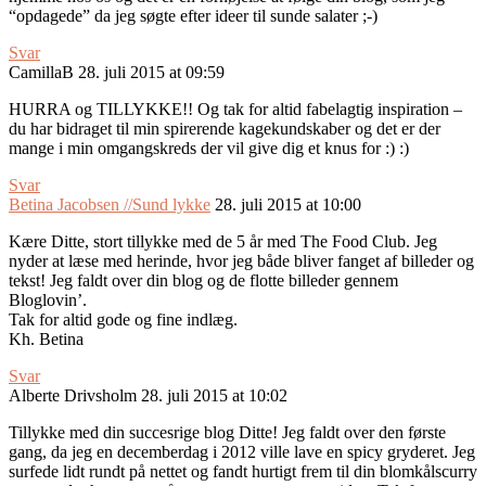
“opdagede” da jeg søgte efter ideer til sunde salater ;-)
Svar
CamillaB
28. juli 2015 at 09:59
HURRA og TILLYKKE!! Og tak for altid fabelagtig inspiration –
du har bidraget til min spirerende kagekundskaber og det er der
mange i min omgangskreds der vil give dig et knus for :) :)
Svar
Betina Jacobsen //Sund lykke
28. juli 2015 at 10:00
Kære Ditte, stort tillykke med de 5 år med The Food Club. Jeg
nyder at læse med herinde, hvor jeg både bliver fanget af billeder og
tekst! Jeg faldt over din blog og de flotte billeder gennem
Bloglovin’.
Tak for altid gode og fine indlæg.
Kh. Betina
Svar
Alberte Drivsholm
28. juli 2015 at 10:02
Tillykke med din succesrige blog Ditte! Jeg faldt over den første
gang, da jeg en decemberdag i 2012 ville lave en spicy gryderet. Jeg
surfede lidt rundt på nettet og fandt hurtigt frem til din blomkålscurry