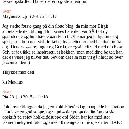
lækre opskrifter. Håber der er 5 gode år endnu!
Svar
Magnus
28. juli 2015 at 11:17
Jeg stødte første gang på din flotte blog, da min mor Birgit
anbefalede den til mig. Hun synes bare den var SÅ flot og
spændende og hun havde ganske ret. Ofte når jeg er hjemme og
spise, skal hun nok stolt fortælle, hvis retten er med inspiration fra
dig! Hendes søstre, Inger og Gerda, er også helt vild med din blog.
Selv er jeg ikke så inspireret i et køkken, men med dine bøger, kan
det da være jeg bliver det. Sevlom det i så fald vil gå hårdt ud over
pizzamanden ;)
Tillykke med det!
kh Magnus
Svar
Pia
28. juli 2015 at 11:18
Faldt over bloggen da jeg en kold Efterårsdag manglede inspiration
til at lave en god suppe, og vupti – der poppede din fantastiske
opskrift på spicy hokkaidosuppe op! Siden har jeg med stor
taknemmelighed fuldt og anvendt mange af dine opskrifter! TAK!