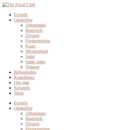
Forside
Opskrifter
Aftensmad
Bagværk
Dessert
Fermentering
Kage
Morgenmad
Salat
Søde sager
Vegetar
Rejseguides
Kogebøger
Om mig
Keramik
Shop
Forside
Opskrifter
Aftensmad
Bagværk
Dessert
Fermentering