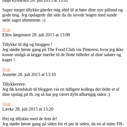
maja kyndesen
28. juli 2015 at 13:02
Super meget tillykke glæder mig altid til at høre dine nye påfund og
gode ting. Jeg opdagede din side da du lavede bogen med sunde
søde sager uhmmmm :-)
Svar
Ellen Jørgensen
28. juli 2015 at 13:08
Tillykke til dig og bloggen !
Jeg stødte første gang på The Food Club via Pinterest, hvor jeg ikke
kunne undgå at lægge mærke til de flotte billeder af dine salater og
kager !
Svar
Jeanette
28. juli 2015 at 13:10
Tillykkeeeee.
Jeg fik kendskab til bloggen via en tidligere kollega der delte et af
dine opslag på fb, og så har jeg været dybt afhængig siden ;)
Svar
Lærke
28. juli 2015 at 13:20
Hej og tillykke med de fem år!
Jeg stødte første gang på siden for et par år siden, da en af mine FB-