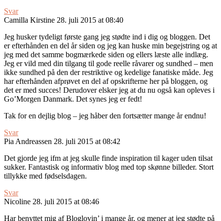
Svar
Camilla Kirstine
28. juli 2015 at 08:40
Jeg husker tydeligt første gang jeg stødte ind i dig og bloggen. Det
er efterhånden en del år siden og jeg kan huske min begejstring og at
jeg med det samme bogmærkede siden og ellers læste alle indlæg.
Jeg er vild med din tilgang til gode reelle råvarer og sundhed – men
ikke sundhed på den der restriktive og kedelige fanatiske måde. Jeg
har efterhånden afprøvet en del af opskrifterne her på bloggen, og
det er med succes! Derudover elsker jeg at du nu også kan opleves i
Go’Morgen Danmark. Det synes jeg er fedt!
Tak for en dejlig blog – jeg håber den fortsætter mange år endnu!
Svar
Pia Andreassen
28. juli 2015 at 08:42
Det gjorde jeg ifm at jeg skulle finde inspiration til kager uden tilsat
sukker. Fantastisk og informativ blog med top skønne billeder. Stort
tillykke med fødselsdagen.
Svar
Nicoline
28. juli 2015 at 08:46
Har benyttet mig af Bloglovin’ i mange år, og mener at jeg stødte på