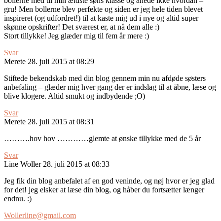
bollerne med til min ældste søns klasse og anede ikke hvordan –
gru! Men bollerne blev perfekte og siden er jeg hele tiden blevet
inspireret (og udfordret!) til at kaste mig ud i nye og altid super
skønne opskrifter! Det sværest er, at nå dem alle :)
Stort tillykke! Jeg glæder mig til fem år mere :)
Svar
Merete
28. juli 2015 at 08:29
Stiftede bekendskab med din blog gennem min nu afdøde søsters
anbefaling – glæder mig hver gang der er indslag til at åbne, læse og
blive klogere. Altid smukt og indbydende ;O)
Svar
Merete
28. juli 2015 at 08:31
……….hov hov …………glemte at ønske tillykke med de 5 år
Svar
Line Woller
28. juli 2015 at 08:33
Jeg fik din blog anbefalet af en god veninde, og nøj hvor er jeg glad
for det! jeg elsker at læse din blog, og håber du fortsætter længer
endnu. :)
Wollerline@gmail.com