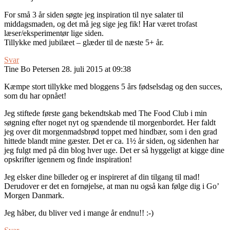
For små 3 år siden søgte jeg inspiration til nye salater til
middagsmaden, og det må jeg sige jeg fik! Har været trofast
læser/eksperimentør lige siden.
Tillykke med jubilæet – glæder til de næste 5+ år.
Svar
Tine Bo Petersen
28. juli 2015 at 09:38
Kæmpe stort tillykke med bloggens 5 års fødselsdag og den succes,
som du har opnået!
Jeg stiftede første gang bekendtskab med The Food Club i min
søgning efter noget nyt og spændende til morgenbordet. Her faldt
jeg over dit morgenmadsbrød toppet med hindbær, som i den grad
hittede blandt mine gæster. Det er ca. 1½ år siden, og sidenhen har
jeg fulgt med på din blog hver uge. Det er så hyggeligt at kigge dine
opskrifter igennem og finde inspiration!
Jeg elsker dine billeder og er inspireret af din tilgang til mad!
Derudover er det en fornøjelse, at man nu også kan følge dig i Go’
Morgen Danmark.
Jeg håber, du bliver ved i mange år endnu!! :-)