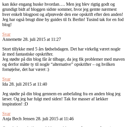
kan ikke engang huske hvordan…. Men jeg blev rigtig godt og
grundigt bidt af bloggen sidste sommer, hvor jeg gemte nærmest
hver enkelt blogpost og afprøvede den ene opskrift efter den anden!
Jeg har også brugt dine by guides til fx Berlin! Tusind tak for en fod
blog!
Svar
Annemette
28. juli 2015 at 11:27
Stort tillykke med 5 års fødselsdagen. Det har virkelig været nogle
år med fantastiske opskrifter.
Jeg stødte på din blog får år tilbage, da jeg fik problemer med maven
og derfor måtte ty til nogle “alternative” opskrifter – og hvilken
fornøjelse, det har været :)
Svar
Ida
28. juli 2015 at 11:40
Jeg stødte på din blog gennem en anbefaling fra en anden blog jeg
læser. Og jeg har fulgt med siden! Tak for masser af lækker
inspiration! :D
Svar
Anja Bech Jensen
28. juli 2015 at 11:46