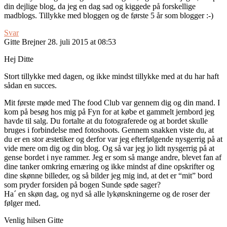
din dejlige blog, da jeg en dag sad og kiggede på forskellige
madblogs. Tillykke med bloggen og de første 5 år som blogger :-)
Svar
Gitte Brejner
28. juli 2015 at 08:53
Hej Ditte
Stort tillykke med dagen, og ikke mindst tillykke med at du har haft
sådan en succes.
Mit første møde med The food Club var gennem dig og din mand. I
kom på besøg hos mig på Fyn for at købe et gammelt jernbord jeg
havde til salg. Du fortalte at du fotograferede og at bordet skulle
bruges i forbindelse med fotoshoots. Gennem snakken viste du, at
du er en stor æstetiker og derfor var jeg efterfølgende nysgerrig på at
vide mere om dig og din blog. Og så var jeg jo lidt nysgerrig på at
gense bordet i nye rammer. Jeg er som så mange andre, blevet fan af
dine tanker omkring ernæring og ikke mindst af dine opskrifter og
dine skønne billeder, og så bilder jeg mig ind, at det er “mit” bord
som pryder forsiden på bogen Sunde søde sager?
Ha´ en skøn dag, og nyd så alle lykønskningerne og de roser der
følger med.
Venlig hilsen Gitte