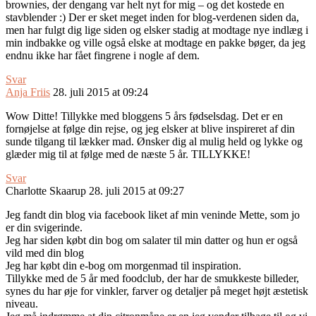
brownies, der dengang var helt nyt for mig – og det kostede en
stavblender :) Der er sket meget inden for blog-verdenen siden da,
men har fulgt dig lige siden og elsker stadig at modtage nye indlæg i
min indbakke og ville også elske at modtage en pakke bøger, da jeg
endnu ikke har fået fingrene i nogle af dem.
Svar
Anja Friis
28. juli 2015 at 09:24
Wow Ditte! Tillykke med bloggens 5 års fødselsdag. Det er en
fornøjelse at følge din rejse, og jeg elsker at blive inspireret af din
sunde tilgang til lækker mad. Ønsker dig al mulig held og lykke og
glæder mig til at følge med de næste 5 år. TILLYKKE!
Svar
Charlotte Skaarup
28. juli 2015 at 09:27
Jeg fandt din blog via facebook liket af min veninde Mette, som jo
er din svigerinde.
Jeg har siden købt din bog om salater til min datter og hun er også
vild med din blog
Jeg har købt din e-bog om morgenmad til inspiration.
Tillykke med de 5 år med foodclub, der har de smukkeste billeder,
synes du har øje for vinkler, farver og detaljer på meget højt æstetisk
niveau.