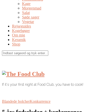
Kage
Morgenmad
Salat
Søde sager
Vegetar
Rejseguides
Kogebøger
Om mig
Keramik
Shop
If it's your first night at Food Club, you have to cook!
Blandede bolcher
Konkurrence