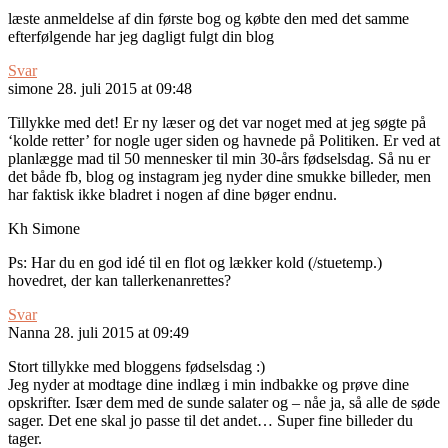
læste anmeldelse af din første bog og købte den med det samme
efterfølgende har jeg dagligt fulgt din blog
Svar
simone
28. juli 2015 at 09:48
Tillykke med det! Er ny læser og det var noget med at jeg søgte på
‘kolde retter’ for nogle uger siden og havnede på Politiken. Er ved at
planlægge mad til 50 mennesker til min 30-års fødselsdag. Så nu er
det både fb, blog og instagram jeg nyder dine smukke billeder, men
har faktisk ikke bladret i nogen af dine bøger endnu.
Kh Simone
Ps: Har du en god idé til en flot og lækker kold (/stuetemp.)
hovedret, der kan tallerkenanrettes?
Svar
Nanna
28. juli 2015 at 09:49
Stort tillykke med bloggens fødselsdag :)
Jeg nyder at modtage dine indlæg i min indbakke og prøve dine
opskrifter. Især dem med de sunde salater og – nåe ja, så alle de søde
sager. Det ene skal jo passe til det andet… Super fine billeder du
tager.