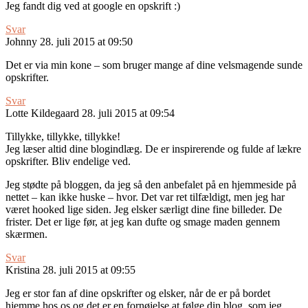
Jeg fandt dig ved at google en opskrift :)
Svar
Johnny
28. juli 2015 at 09:50
Det er via min kone – som bruger mange af dine velsmagende sunde
opskrifter.
Svar
Lotte Kildegaard
28. juli 2015 at 09:54
Tillykke, tillykke, tillykke!
Jeg læser altid dine blogindlæg. De er inspirerende og fulde af lækre
opskrifter. Bliv endelige ved.
Jeg stødte på bloggen, da jeg så den anbefalet på en hjemmeside på
nettet – kan ikke huske – hvor. Det var ret tilfældigt, men jeg har
været hooked lige siden. Jeg elsker særligt dine fine billeder. De
frister. Det er lige før, at jeg kan dufte og smage maden gennem
skærmen.
Svar
Kristina
28. juli 2015 at 09:55
Jeg er stor fan af dine opskrifter og elsker, når de er på bordet
hjemme hos os og det er en fornøjelse at følge din blog, som jeg