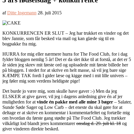
5 års fødselsdag + konkurrence
af
Ditte Ingemann
28. juli 2015
KONKURRENCEN ER SLUT – Jeg har trukket en vinder og det
blev Jannie, som får besked via mail og kan glæde sig til en
bogpakke fra mig.
HURRA for mig eller nærmere hurra for The Food Club, for i dag
fylder bloggen nemlig 5 år! Det er da slet ikke til at forstå, at det er 5
år siden jeg skrev mit første ord og uploadede mit første billede her
på bloggen. I stedet for at skrive en helt masse, så vil jeg bare sige
KÆMPE TAK fordi I gider læse og kigge med i mit lille univers –
jeg føler mig som verdens heldigste pige!
Det burde jo være mig, som skulle have gaver :-) Men da jeg
ELSKER at give gaver, vil jeg i dagens anledning give én af jer
muligheden for at
vinde én pakke med alle mine 3 bøger
– Salater,
Sunde Søde Sager og Low Carb – det eneste du skal gøre for at
deltage er at skrive en kommentar i kommentarfeltet og fortælle mig
om hvordan du første gang stødte på The Food Club. Jeg trækker
vilkårligt lod blandt jeres kommentarer
onsdag d. 29. juli kl. 18
og
giver vinderen direkte besked.