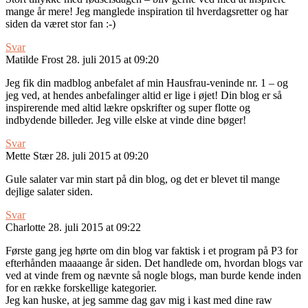
mange år mere! Jeg manglede inspiration til hverdagsretter og har
siden da været stor fan :-)
Svar
Matilde Frost
28. juli 2015 at 09:20
Jeg fik din madblog anbefalet af min Hausfrau-veninde nr. 1 – og
jeg ved, at hendes anbefalinger altid er lige i øjet! Din blog er så
inspirerende med altid lækre opskrifter og super flotte og
indbydende billeder. Jeg ville elske at vinde dine bøger!
Svar
Mette Stær
28. juli 2015 at 09:20
Gule salater var min start på din blog, og det er blevet til mange
dejlige salater siden.
Svar
Charlotte
28. juli 2015 at 09:22
Første gang jeg hørte om din blog var faktisk i et program på P3 for
efterhånden maaaange år siden. Det handlede om, hvordan blogs var
ved at vinde frem og nævnte så nogle blogs, man burde kende inden
for en række forskellige kategorier.
Jeg kan huske, at jeg samme dag gav mig i kast med dine raw