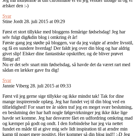
Jeg må indrømme at din citronmåne er en jeg vender tilbage til og vi
ælsker den :-)
Svar
Stine Jordt
28. juli 2015 at 09:29
Først et stort tillykke med bloggens femårige fødselsdag! Jeg har
selv fulgt dig&din blog i omkring ét år!
Første gang jeg stødte på bloggen, var da jeg valgte af ændre livsstil,
og få en sundere hverdag! Der faldt jeg over din blog og har aldrig
givet slip! Elsker dine fantastiske opskrifter, og de bliver prøvet
flittigt af!
Nu er det selv snart min fødselsdag, så havde det da været rart med
sådan en lækker gave fra dig!
Svar
Jannie Viberg
28. juli 2015 at 09:33
Først vil jeg gerne sige tillykke og ikke mindst tak! Tak for dine
mange inspirerende oplæg. Jeg har fundet vej til din blog ved en
tilfældighed! For snart tre år siden traf jeg en meget svær beslutning,
en beslutning der har haft nogle følgevirkninger jeg ikke ikke lige
havde set komme. Jeg har desværre fået en udfordring omkring mad
og kæmper på godt og ondt. I den forbindelse har jeg via nettet
fundet en måde til at give mig selv lidt inspiration til at ændre min
kamp til noget mere positivt. Her kommer så din blog ind!! :-D Jeg