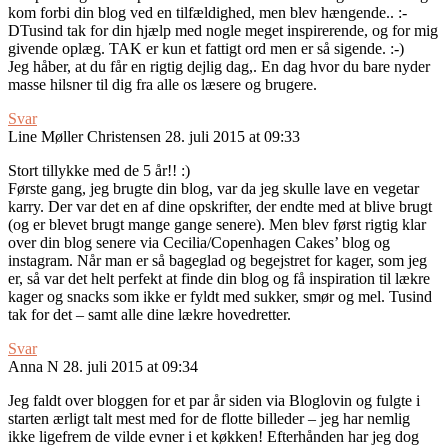
kom forbi din blog ved en tilfældighed, men blev hængende.. :-
DTusind tak for din hjælp med nogle meget inspirerende, og for mig
givende oplæg. TAK er kun et fattigt ord men er så sigende. :-)
Jeg håber, at du får en rigtig dejlig dag,. En dag hvor du bare nyder
masse hilsner til dig fra alle os læsere og brugere.
Svar
Line Møller Christensen
28. juli 2015 at 09:33
Stort tillykke med de 5 år!! :)
Første gang, jeg brugte din blog, var da jeg skulle lave en vegetar
karry. Der var det en af dine opskrifter, der endte med at blive brugt
(og er blevet brugt mange gange senere). Men blev først rigtig klar
over din blog senere via Cecilia/Copenhagen Cakes’ blog og
instagram. Når man er så bageglad og begejstret for kager, som jeg
er, så var det helt perfekt at finde din blog og få inspiration til lækre
kager og snacks som ikke er fyldt med sukker, smør og mel. Tusind
tak for det – samt alle dine lækre hovedretter.
Svar
Anna N
28. juli 2015 at 09:34
Jeg faldt over bloggen for et par år siden via Bloglovin og fulgte i
starten ærligt talt mest med for de flotte billeder – jeg har nemlig
ikke ligefrem de vilde evner i et køkken! Efterhånden har jeg dog