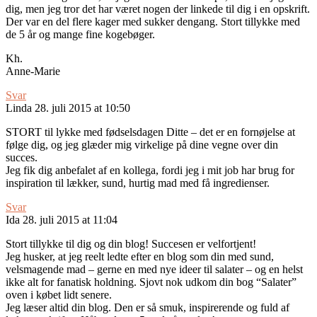
dig, men jeg tror det har været nogen der linkede til dig i en opskrift.
Der var en del flere kager med sukker dengang. Stort tillykke med
de 5 år og mange fine kogebøger.
Kh.
Anne-Marie
Svar
Linda
28. juli 2015 at 10:50
STORT til lykke med fødselsdagen Ditte – det er en fornøjelse at
følge dig, og jeg glæder mig virkelige på dine vegne over din
succes.
Jeg fik dig anbefalet af en kollega, fordi jeg i mit job har brug for
inspiration til lækker, sund, hurtig mad med få ingredienser.
Svar
Ida
28. juli 2015 at 11:04
Stort tillykke til dig og din blog! Succesen er velfortjent!
Jeg husker, at jeg reelt ledte efter en blog som din med sund,
velsmagende mad – gerne en med nye ideer til salater – og en helst
ikke alt for fanatisk holdning. Sjovt nok udkom din bog “Salater”
oven i købet lidt senere.
Jeg læser altid din blog. Den er så smuk, inspirerende og fuld af