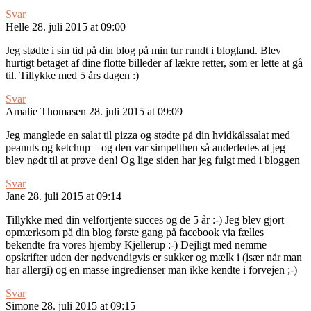
Svar
Helle
28. juli 2015 at 09:00
Jeg stødte i sin tid på din blog på min tur rundt i blogland. Blev
hurtigt betaget af dine flotte billeder af lækre retter, som er lette at gå
til. Tillykke med 5 års dagen :)
Svar
Amalie Thomasen
28. juli 2015 at 09:09
Jeg manglede en salat til pizza og stødte på din hvidkålssalat med
peanuts og ketchup – og den var simpelthen så anderledes at jeg
blev nødt til at prøve den! Og lige siden har jeg fulgt med i bloggen
Svar
Jane
28. juli 2015 at 09:14
Tillykke med din velfortjente succes og de 5 år :-) Jeg blev gjort
opmærksom på din blog første gang på facebook via fælles
bekendte fra vores hjemby Kjellerup :-) Dejligt med nemme
opskrifter uden der nødvendigvis er sukker og mælk i (især når man
har allergi) og en masse ingredienser man ikke kendte i forvejen ;-)
Svar
Simone
28. juli 2015 at 09:15