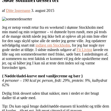
Søde sommerdesserter
af
Ditte Ingemann
3. august 2015
Jeg er netop vendt retur fra en weekend i skønne Stockholm med
min mand og min svigermor – vi drønede byen rundt, men på trods
af de mange skridt nåede jeg ikke helt at opleve alt på min liste eller
for den sags skyld spise alle de steder jeg gerne ville. Jeg opdaterer
selvfølgelig snart mit
indlæg om Stockholm
, for jeg har nogle nye
gode steder at tilføje. I sidste måneds udgave af
Fit Living
lavede en
lille sag om sommerdesserter med friske, søde bær. I anledningen af,
at sommeren nu rent faktisk er kommet vil jeg dele opskrifterne med
jer, og så håber jeg I kan nå at teste dem inden sol og varme
forsvinder igen.
{ Nødde/dadel-kurve med vaniljecreme og bær }
4 personer – 190 kcal pr. person, fedt: 29%, protein: 9%, kulhydrat
62%
Dejlig frisk dessert uden tilsat sukker, men i stedet er der brugt
dadler til at søde med.
Tip: Du kan også bruge dadel/nødde-massen til konfekt og trille dem
til kugler – tilsæt evt. lidt revet citronskal til massen.