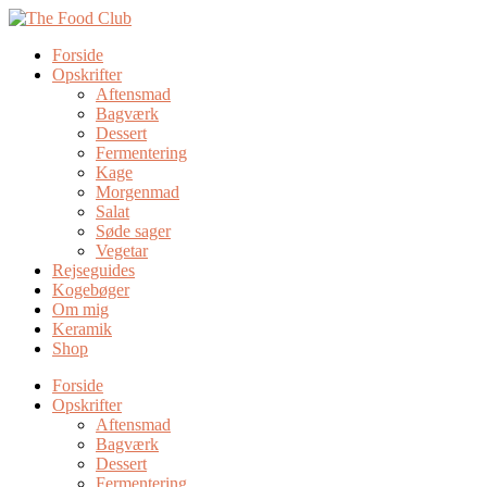
Forside
Opskrifter
Aftensmad
Bagværk
Dessert
Fermentering
Kage
Morgenmad
Salat
Søde sager
Vegetar
Rejseguides
Kogebøger
Om mig
Keramik
Shop
Forside
Opskrifter
Aftensmad
Bagværk
Dessert
Fermentering