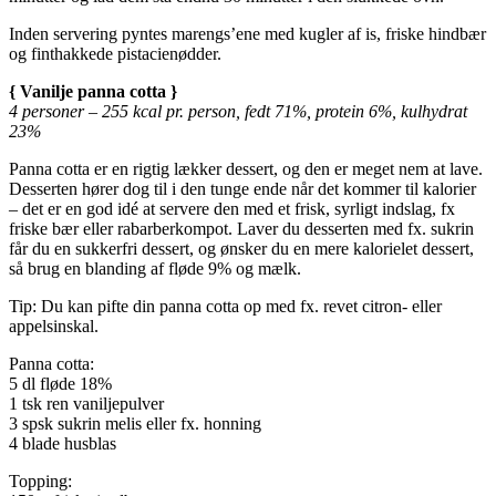
Inden servering pyntes marengs’ene med kugler af is, friske hindbær
og finthakkede pistacienødder.
{ Vanilje panna cotta }
4 personer – 255 kcal pr. person, fedt 71%, protein 6%, kulhydrat
23%
Panna cotta er en rigtig lækker dessert, og den er meget nem at lave.
Desserten hører dog til i den tunge ende når det kommer til kalorier
– det er en god idé at servere den med et frisk, syrligt indslag, fx
friske bær eller rabarberkompot. Laver du desserten med fx. sukrin
får du en sukkerfri dessert, og ønsker du en mere kalorielet dessert,
så brug en blanding af fløde 9% og mælk.
Tip: Du kan pifte din panna cotta op med fx. revet citron- eller
appelsinskal.
Panna cotta:
5 dl fløde 18%
1 tsk ren vaniljepulver
3 spsk sukrin melis eller fx. honning
4 blade husblas
Topping: