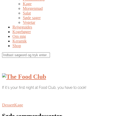
Kage
Morgenmad
Salat
Søde sager
Vegetar
Rejseguides
Kogebøger
Om mig
Keramik
Shop
If it's your first night at Food Club, you have to cook!
Dessert
Kage