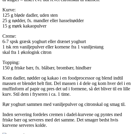
Kurve:
125 g bløde dadler, uden sten
25 g nødder, fx. mandler eller hasselnødder
15 g mørk kakaopulver
Creme:
6-7 spsk græsk yoghurt eller drænet yoghurt
1 tsk ren vaniljepulver eller kornene fra 1 vaniljestang
skal fra 1 økologisk citron
Topping:
150 g friske bær, fx. blåbær, brombær, hindbær
Kom dadler, nødder og kakao i en foodprocessor og blend indtil
massen er blendet helt fint. Del massen i 4 dele og kom hver del i en
muffinform af papir og pres det ud i formene, så det bliver til en lille
kurv. Stil dem i fryseren i ca. 1 time.
Rør yoghurt sammen med vaniljepulver og citronskal og smag til.
Inden servering fordeles cremen i dadel-kurvene og pyntes med
friske bær og serveres med det samme. Det smager bedst hvis
kurvene serveres kolde.