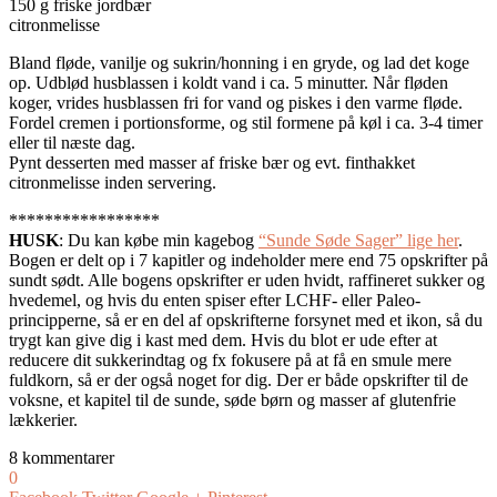
150 g friske jordbær
citronmelisse
Bland fløde, vanilje og sukrin/honning i en gryde, og lad det koge
op. Udblød husblassen i koldt vand i ca. 5 minutter. Når fløden
koger, vrides husblassen fri for vand og piskes i den varme fløde.
Fordel cremen i portionsforme, og stil formene på køl i ca. 3-4 timer
eller til næste dag.
Pynt desserten med masser af friske bær og evt. finthakket
citronmelisse inden servering.
*****************
HUSK
: Du kan købe min kagebog
“Sunde Søde Sager” lige her
.
Bogen er delt op i 7 kapitler og indeholder mere end 75 opskrifter på
sundt sødt. Alle bogens opskrifter er uden hvidt, raffineret sukker og
hvedemel, og hvis du enten spiser efter LCHF- eller Paleo-
principperne, så er en del af opskrifterne forsynet med et ikon, så du
trygt kan give dig i kast med dem. Hvis du blot er ude efter at
reducere dit sukkerindtag og fx fokusere på at få en smule mere
fuldkorn, så er der også noget for dig. Der er både opskrifter til de
voksne, et kapitel til de sunde, søde børn og masser af glutenfrie
lækkerier.
8 kommentarer
0