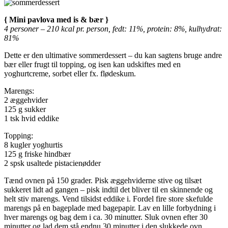
{ Mini pavlova med is & bær }
4 personer –
210 kcal pr. person, fedt: 11%, protein: 8%, kulhydrat:
81%
Dette er den ultimative sommerdessert – du kan sagtens bruge andre
bær eller frugt til topping, og isen kan udskiftes med en
yoghurtcreme, sorbet eller fx. flødeskum.
Marengs:
2 æggehvider
125 g sukker
1 tsk hvid eddike
Topping:
8 kugler yoghurtis
125 g friske hindbær
2 spsk usaltede pistacienødder
Tænd ovnen på 150 grader. Pisk æggehviderne stive og tilsæt
sukkeret lidt ad gangen – pisk indtil det bliver til en skinnende og
helt stiv marengs. Vend tilsidst eddike i. Fordel fire store skefulde
marengs på en bageplade med bagepapir. Lav en lille forbydning i
hver marengs og bag dem i ca. 30 minutter. Sluk ovnen efter 30
minutter og lad dem stå endnu 30 minutter i den slukkede ovn.