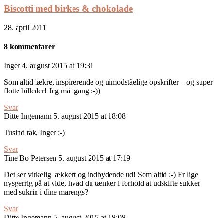
Biscotti med birkes & chokolade
28. april 2011
8 kommentarer
Inger
4. august 2015 at 19:31
Som altid lækre, inspirerende og uimodståelige opskrifter – og super
flotte billeder! Jeg må igang :-))
Svar
Ditte Ingemann
5. august 2015 at 18:08
Tusind tak, Inger :-)
Svar
Tine Bo Petersen
5. august 2015 at 17:19
Det ser virkelig lækkert og indbydende ud! Som altid :-) Er lige
nysgerrig på at vide, hvad du tænker i forhold at udskifte sukker
med sukrin i dine marengs?
Svar
Ditte Ingemann
5. august 2015 at 18:08