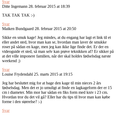
Svar
Ditte Ingemann
28. februar 2015 at 18:39
TAK TAK TAK :-)
Svar
Maiken Bundgaard
28. februar 2015 at 20:50
Sikke en smuk kage! Jeg mindes, at du engang har lagt et link til et
eller andet sted, hvor man kan se, hvordan man laver de smukke
roser på sådan en kage, men jeg kan ikke lige finde det. Er der en
videoguide et sted, så man selv kan prøve teknikken af? Er sikker på
at det ville imponere familien, når der skal holdes fødselsdag næste
weekend ;)
Svar
Louise Frydendahl
25. marts 2015 at 19:15
Jeg har besluttet mig for at bage den kage til min nieces 2 års
fødselsdag. Men det er jo umuligt at finde en lagkageform der er 15
cm i diameter. Min mor har sådan en fiks form med kniv i 23 cm.
Hvordan tror du det vil gå? Eller har du tips til hvor man kan købe
forme i den størrelse? :-)
Svar