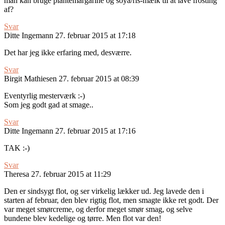
man kan bruge plantemargarine og soya/ris-mælk til at lave frosting
af?
Svar
Ditte Ingemann
27. februar 2015 at 17:18
Det har jeg ikke erfaring med, desværre.
Svar
Birgit Mathiesen
27. februar 2015 at 08:39
Eventyrlig mesterværk :-)
Som jeg godt gad at smage..
Svar
Ditte Ingemann
27. februar 2015 at 17:16
TAK :-)
Svar
Theresa
27. februar 2015 at 11:29
Den er sindsygt flot, og ser virkelig lækker ud. Jeg lavede den i
starten af februar, den blev rigtig flot, men smagte ikke ret godt. Der
var meget smørcreme, og derfor meget smør smag, og selve
bundene blev kedelige og tørre. Men flot var den!