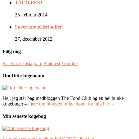
TACO-FEST
25. februar 2014
Suveræne selleribøffer!
27. december 2012
Følg mig
Facebook
Instagram
Pinterest
Youtube
Om Ditte Ingemann
Hej, jeg står bag madbloggen The Food Club og en hel bunke
kogebøger –
mere om bloggen, mine bøger og mig her →
.
Min seneste kogebog
Køb min seneste kogebog KRYDRET lige her →