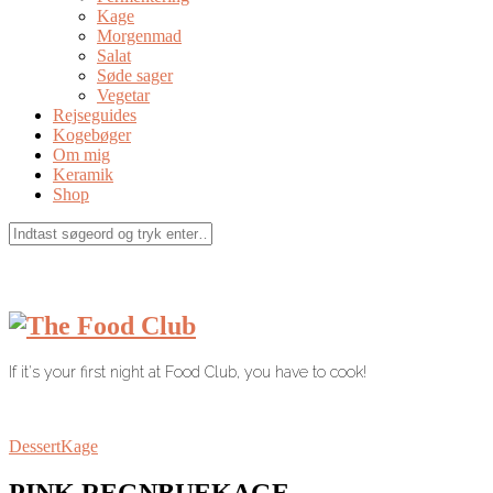
Kage
Morgenmad
Salat
Søde sager
Vegetar
Rejseguides
Kogebøger
Om mig
Keramik
Shop
If it's your first night at Food Club, you have to cook!
Dessert
Kage