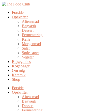
Forside
Opskrifter
Aftensmad
Bagværk
Dessert
Fermentering
Kage
Morgenmad
Salat
Søde sager
Vegetar
Rejseguides
Kogebøger
Om mig
Keramik
Shop
Forside
Opskrifter
Aftensmad
Bagværk
Dessert
Fermentering