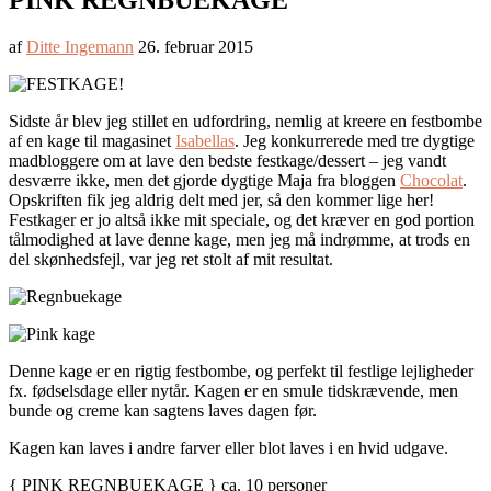
PINK REGNBUEKAGE
af
Ditte Ingemann
26. februar 2015
Sidste år blev jeg stillet en udfordring, nemlig at kreere en festbombe
af en kage til magasinet
Isabellas
. Jeg konkurrerede med tre dygtige
madbloggere om at lave den bedste festkage/dessert – jeg vandt
desværre ikke, men det gjorde dygtige Maja fra bloggen
Chocolat
.
Opskriften fik jeg aldrig delt med jer, så den kommer lige her!
Festkager er jo altså ikke mit speciale, og det kræver en god portion
tålmodighed at lave denne kage, men jeg må indrømme, at trods en
del skønhedsfejl, var jeg ret stolt af mit resultat.
Denne kage er en rigtig festbombe, og perfekt til festlige lejligheder
fx. fødselsdage eller nytår. Kagen er en smule tidskrævende, men
bunde og creme kan sagtens laves dagen før.
Kagen kan laves i andre farver eller blot laves i en hvid udgave.
{ PINK REGNBUEKAGE } ca. 10 personer