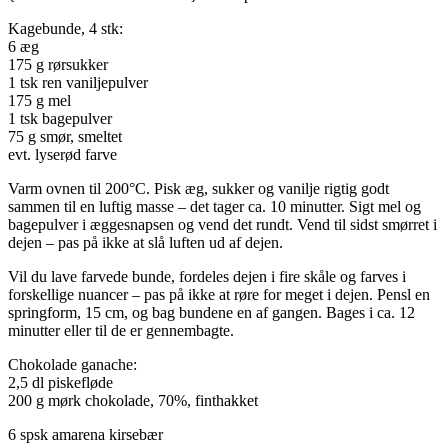
Kagebunde, 4 stk:
6 æg
175 g rørsukker
1 tsk ren vaniljepulver
175 g mel
1 tsk bagepulver
75 g smør, smeltet
evt. lyserød farve
Varm ovnen til 200°C. Pisk æg, sukker og vanilje rigtig godt
sammen til en luftig masse – det tager ca. 10 minutter. Sigt mel og
bagepulver i æggesnapsen og vend det rundt. Vend til sidst smørret i
dejen – pas på ikke at slå luften ud af dejen.
Vil du lave farvede bunde, fordeles dejen i fire skåle og farves i
forskellige nuancer – pas på ikke at røre for meget i dejen. Pensl en
springform, 15 cm, og bag bundene en af gangen. Bages i ca. 12
minutter eller til de er gennembagte.
Chokolade ganache:
2,5 dl piskefløde
200 g mørk chokolade, 70%, finthakket
6 spsk amarena kirsebær