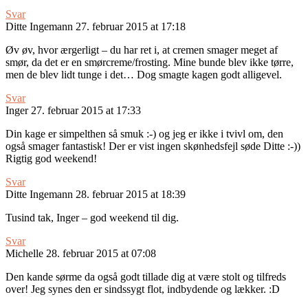
Svar
Ditte Ingemann
27. februar 2015 at 17:18
Øv øv, hvor ærgerligt – du har ret i, at cremen smager meget af
smør, da det er en smørcreme/frosting. Mine bunde blev ikke tørre,
men de blev lidt tunge i det… Dog smagte kagen godt alligevel.
Svar
Inger
27. februar 2015 at 17:33
Din kage er simpelthen så smuk :-) og jeg er ikke i tvivl om, den
også smager fantastisk! Der er vist ingen skønhedsfejl søde Ditte :-))
Rigtig god weekend!
Svar
Ditte Ingemann
28. februar 2015 at 18:39
Tusind tak, Inger – god weekend til dig.
Svar
Michelle
28. februar 2015 at 07:08
Den kande sørme da også godt tillade dig at være stolt og tilfreds
over! Jeg synes den er sindssygt flot, indbydende og lækker. :D