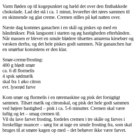
Varm fløden op til kogepunktet og hæld det over den finthakkede
chokolade. Lad det stå i ca. 1 minut, hvorefter det røres sammen til
en skinnende og glat creme. Cremen stilles på køl natten over.
Næste dag kommes ganachen i en skål og piskes op med en
håndmikser. Pisk langsomt i starten og øg hastigheden efterhånden.
Når massen er blevet en smule blødere tilsættes amarena kirsebær og
væsken derfra, og det hele piskes godt sammen. Når gananchen har
en smørbar konsistens er den klar.
Smør-creme/frosting:
400 g blødt smør
ca. 6 dl flormelis
4 spsk sødmælk
skal fra 1 øko citron
evt. lyserød farve
Kom smør og flormelis i en røremaskine og pisk det forsigtigt
sammen. Tilsæt mælk og citronskal, og pisk det hele godt sammen
ved højere hastighed – pisk i ca. 5-6 minutter. Cremen skal være
luftig og let – smag cremen til.
Vil du lave farvet frosting, fordeles cremen i tre skåle og farves i
forskellige nuancer – sørg for at tage en smule frosting fra, som skal
bruges til at smøre kagen op med – det behøver ikke være farvet.