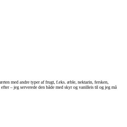
en med andre typer af frugt, f.eks. æble, nektarin, fersken,
fter – jeg serverede den både med skyr og vanilleis til og jeg må