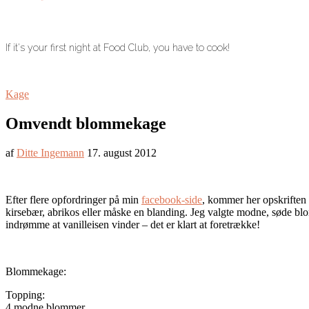
If it's your first night at Food Club, you have to cook!
Kage
Omvendt blommekage
af
Ditte Ingemann
17. august 2012
Efter flere opfordringer på min
facebook-side
, kommer her opskriften 
kirsebær, abrikos eller måske en blanding. Jeg valgte modne, søde blo
indrømme at vanilleisen vinder – det er klart at foretrække!
Blommekage:
Topping:
4 modne blommer