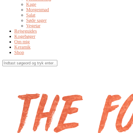
Kage
Morgenmad
Salat
Søde sager
Vegetar
Rejseguides
Kogebøger
Om mig
Keramik
Shop