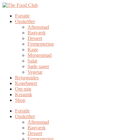
Forside
Opskrifter
Aftensmad
Bagværk
Dessert
Fermentering
Kage
Morgenmad
Salat
Søde sager
Vegetar
Rejseguides
Kogebøger
Om mig
Keramik
Shop
Forside
Opskrifter
Aftensmad
Bagværk
Dessert
Fermentering