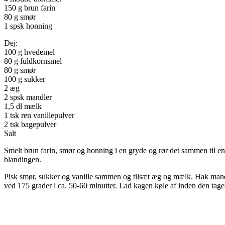
150 g brun farin
80 g smør
1 spsk honning
Dej:
100 g hvedemel
80 g fuldkornsmel
80 g smør
100 g sukker
2 æg
2 spsk mandler
1,5 dl mælk
1 tsk ren vanillepulver
2 tsk bagepulver
Salt
Smelt brun farin, smør og honning i en gryde og rør det sammen til
blandingen.
Pisk smør, sukker og vanille sammen og tilsæt æg og mælk. Hak mand
ved 175 grader i ca. 50-60 minutter. Lad kagen køle af inden den tag