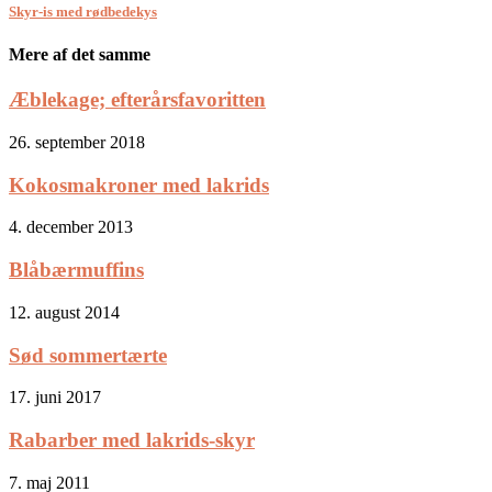
Skyr-is med rødbedekys
Mere af det samme
Æblekage; efterårsfavoritten
26. september 2018
Kokosmakroner med lakrids
4. december 2013
Blåbærmuffins
12. august 2014
Sød sommertærte
17. juni 2017
Rabarber med lakrids-skyr
7. maj 2011