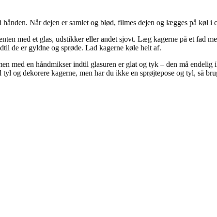
i hånden. Når dejen er samlet og blød, filmes dejen og lægges på køl i c
nten med et glas, udstikker eller andet sjovt. Læg kagerne på et fad med
til de er gyldne og sprøde. Lad kagerne køle helt af.
men med en håndmikser indtil glasuren er glat og tyk – den må endelig ikk
yl og dekorere kagerne, men har du ikke en sprøjtepose og tyl, så brug 