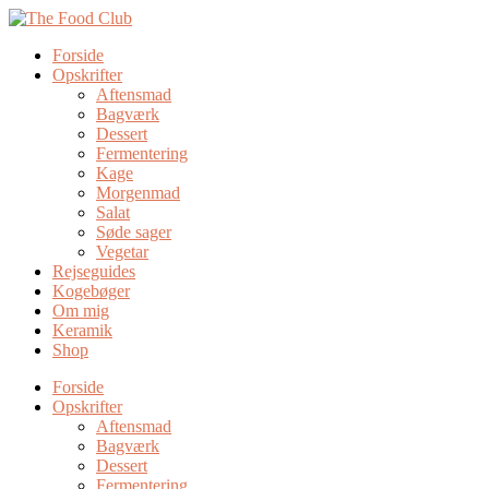
Forside
Opskrifter
Aftensmad
Bagværk
Dessert
Fermentering
Kage
Morgenmad
Salat
Søde sager
Vegetar
Rejseguides
Kogebøger
Om mig
Keramik
Shop
Forside
Opskrifter
Aftensmad
Bagværk
Dessert
Fermentering