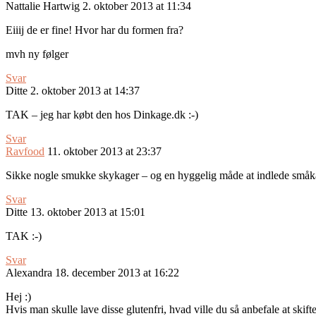
Nattalie Hartwig
2. oktober 2013 at 11:34
Eiiij de er fine! Hvor har du formen fra?
mvh ny følger
Svar
Ditte
2. oktober 2013 at 14:37
TAK – jeg har købt den hos Dinkage.dk :-)
Svar
Ravfood
11. oktober 2013 at 23:37
Sikke nogle smukke skykager – og en hyggelig måde at indlede småkage
Svar
Ditte
13. oktober 2013 at 15:01
TAK :-)
Svar
Alexandra
18. december 2013 at 16:22
Hej :)
Hvis man skulle lave disse glutenfri, hvad ville du så anbefale at ski