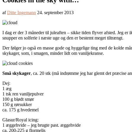
Cookies in the sky with…
af
Ditte Ingemann
24. september 2013
I dag er der 3 måneder til juleaften – sikke tiden flyver afsted. Jeg er 
snupper en solferie i næste uge og den er bestemt meget tiltrængt.
Der følger jo også en masse gode og hyggelige ting med de kolde måne
skykager, som, i smagen, minder lidt om vaniljekranse.
Små skykager
, ca. 20 stk (må indrømme jeg har glemt det præcise an
Dej:
1 æg
1 tsk ren vaniljepulver
100 g blødt smør
150 g rørsukker
ca. 175 g hvedemel
Glasur/Royal icing:
1 æggehvide – jeg brugte past. æggehvide
ca. 200-225 g flormelis