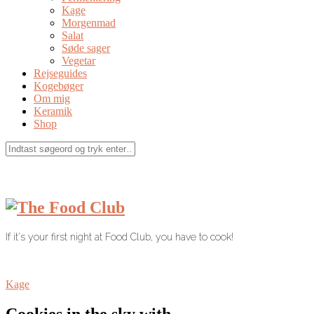
Kage
Morgenmad
Salat
Søde sager
Vegetar
Rejseguides
Kogebøger
Om mig
Keramik
Shop
If it's your first night at Food Club, you have to cook!
Kage