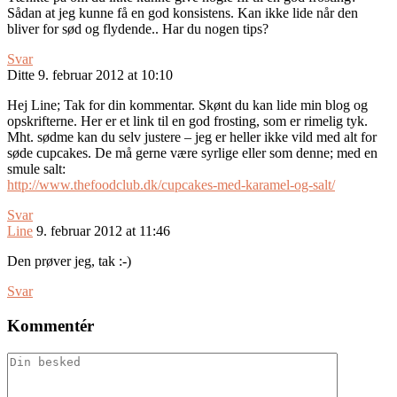
Sådan at jeg kunne få en god konsistens. Kan ikke lide når den
bliver for sød og flydende.. Har du nogen tips?
Svar
Ditte
9. februar 2012 at 10:10
Hej Line; Tak for din kommentar. Skønt du kan lide min blog og
opskrifterne. Her er et link til en god frosting, som er rimelig tyk.
Mht. sødme kan du selv justere – jeg er heller ikke vild med alt for
søde cupcakes. De må gerne være syrlige eller som denne; med en
smule salt:
http://www.thefoodclub.dk/cupcakes-med-karamel-og-salt/
Svar
Line
9. februar 2012 at 11:46
Den prøver jeg, tak :-)
Svar
Kommentér