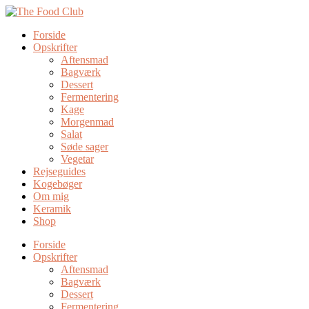
Forside
Opskrifter
Aftensmad
Bagværk
Dessert
Fermentering
Kage
Morgenmad
Salat
Søde sager
Vegetar
Rejseguides
Kogebøger
Om mig
Keramik
Shop
Forside
Opskrifter
Aftensmad
Bagværk
Dessert
Fermentering