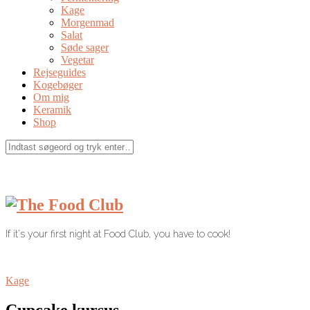
Kage
Morgenmad
Salat
Søde sager
Vegetar
Rejseguides
Kogebøger
Om mig
Keramik
Shop
If it's your first night at Food Club, you have to cook!
Kage