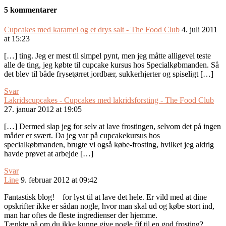
5 kommentarer
Cupcakes med karamel og et drys salt - The Food Club
4. juli 2011
at 15:23
[…] ting. Jeg er mest til simpel pynt, men jeg måtte alligevel teste
alle de ting, jeg købte til cupcake kursus hos Specialkøbmanden. Så
det blev til både frysetørret jordbær, sukkerhjerter og spiseligt […]
Svar
Lakridscupcakes - Cupcakes med lakridsforsting - The Food Club
27. januar 2012 at 19:05
[…] Dermed slap jeg for selv at lave frostingen, selvom det på ingen
måder er svært. Da jeg var på cupcakekursus hos
specialkøbmanden, brugte vi også købe-frosting, hvilket jeg aldrig
havde prøvet at arbejde […]
Svar
Line
9. februar 2012 at 09:42
Fantastisk blog! – for lyst til at lave det hele. Er vild med at dine
opskrifter ikke er sådan nogle, hvor man skal ud og købe stort ind,
man har oftes de fleste ingredienser der hjemme.
Tænkte på om du ikke kunne give nogle fif til en god frosting?