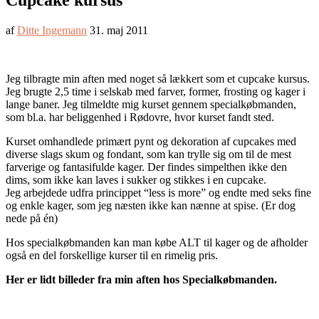
Cupcake kursus
af
Ditte Ingemann
31. maj 2011
Jeg tilbragte min aften med noget så lækkert som et cupcake kursus.
Jeg brugte 2,5 time i selskab med farver, former, frosting og kager i
lange baner. Jeg tilmeldte mig kurset gennem specialkøbmanden,
som bl.a. har beliggenhed i Rødovre, hvor kurset fandt sted.
Kurset omhandlede primært pynt og dekoration af cupcakes med
diverse slags skum og fondant, som kan trylle sig om til de mest
farverige og fantasifulde kager. Der findes simpelthen ikke den
dims, som ikke kan laves i sukker og stikkes i en cupcake.
Jeg arbejdede udfra princippet “less is more” og endte med seks fine
og enkle kager, som jeg næsten ikke kan nænne at spise. (Er dog
nede på én)
Hos specialkøbmanden kan man købe ALT til kager og de afholder
også en del forskellige kurser til en rimelig pris.
Her er lidt billeder fra min aften hos Specialkøbmanden.