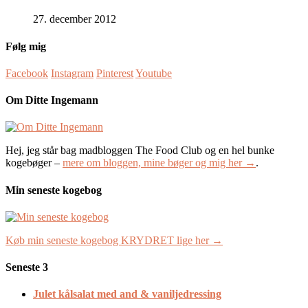
27. december 2012
Følg mig
Facebook
Instagram
Pinterest
Youtube
Om Ditte Ingemann
Hej, jeg står bag madbloggen The Food Club og en hel bunke
kogebøger –
mere om bloggen, mine bøger og mig her →
.
Min seneste kogebog
Køb min seneste kogebog KRYDRET lige her →
Seneste 3
Julet kålsalat med and & vaniljedressing