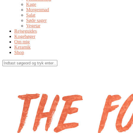
Kage
Morgenmad
Salat
Søde sager
Vegetar
Rejseguides
Kogebøger
Om mig
Keramik
Shop