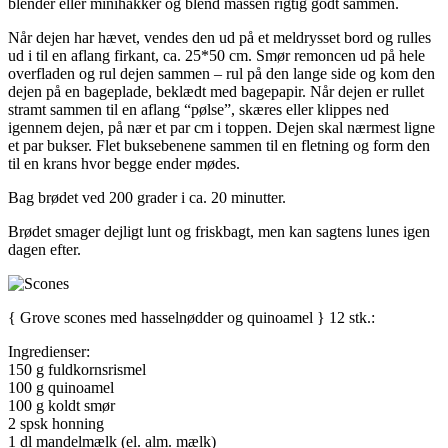
blender eller minihakker og blend massen rigtig godt sammen.
Når dejen har hævet, vendes den ud på et meldrysset bord og rulles
ud i til en aflang firkant, ca. 25*50 cm. Smør remoncen ud på hele
overfladen og rul dejen sammen – rul på den lange side og kom den
dejen på en bageplade, beklædt med bagepapir. Når dejen er rullet
stramt sammen til en aflang “pølse”, skæres eller klippes ned
igennem dejen, på nær et par cm i toppen. Dejen skal nærmest ligne
et par bukser. Flet buksebenene sammen til en fletning og form den
til en krans hvor begge ender mødes.
Bag brødet ved 200 grader i ca. 20 minutter.
Brødet smager dejligt lunt og friskbagt, men kan sagtens lunes igen
dagen efter.
{ Grove scones med hasselnødder og quinoamel } 12 stk.:
Ingredienser:
150 g fuldkornsrismel
100 g quinoamel
100 g koldt smør
2 spsk honning
1 dl mandelmælk (el. alm. mælk)