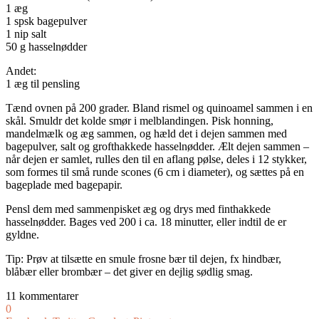
1 æg
1 spsk bagepulver
1 nip salt
50 g hasselnødder
Andet:
1 æg til pensling
Tænd ovnen på 200 grader. Bland rismel og quinoamel sammen i en
skål. Smuldr det kolde smør i melblandingen. Pisk honning,
mandelmælk og æg sammen, og hæld det i dejen sammen med
bagepulver, salt og grofthakkede hasselnødder. Ælt dejen sammen –
når dejen er samlet, rulles den til en aflang pølse, deles i 12 stykker,
som formes til små runde scones (6 cm i diameter), og sættes på en
bageplade med bagepapir.
Pensl dem med sammenpisket æg og drys med finthakkede
hasselnødder. Bages ved 200 i ca. 18 minutter, eller indtil de er
gyldne.
Tip: Prøv at tilsætte en smule frosne bær til dejen, fx hindbær,
blåbær eller brombær – det giver en dejlig sødlig smag.
11 kommentarer
0