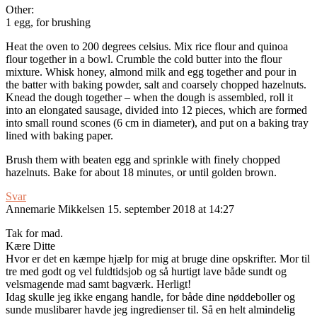
Other:
1 egg, for brushing
Heat the oven to 200 degrees celsius. Mix rice flour and quinoa
flour together in a bowl. Crumble the cold butter into the flour
mixture. Whisk honey, almond milk and egg together and pour in
the batter with baking powder, salt and coarsely chopped hazelnuts.
Knead the dough together – when the dough is assembled, roll it
into an elongated sausage, divided into 12 pieces, which are formed
into small round scones (6 cm in diameter), and put on a baking tray
lined with baking paper.
Brush them with beaten egg and sprinkle with finely chopped
hazelnuts. Bake for about 18 minutes, or until golden brown.
Svar
Annemarie Mikkelsen
15. september 2018 at 14:27
Tak for mad.
Kære Ditte
Hvor er det en kæmpe hjælp for mig at bruge dine opskrifter. Mor til
tre med godt og vel fuldtidsjob og så hurtigt lave både sundt og
velsmagende mad samt bagværk. Herligt!
Idag skulle jeg ikke engang handle, for både dine nøddeboller og
sunde muslibarer havde jeg ingredienser til. Så en helt almindelig