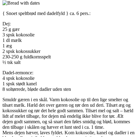
{ Snoet speltbrød med dadelfyld } ca. 6 pers.:
Dej:
25 g gær
3 spsk kokosolie
1 dl mælk
1 æg
2 spsk kokossukker
230-250 g fuldkornsspelt
½ tsk salt
Dadel-remonce:
4 spsk kokosolie
1 spsk stødt kanel
8 soltørrede, bløde dadler uden sten
Smuldr gæren i en skål. Varm kokosolie op til den lige smelter og
tilsæt mælk. Hæld det over gæren og rør den ud deri. Tilsæt æg og
kokossukker og rør det hele godt sammen. Tilsæt mel og salt – hæld
lidt af melet tilbage, for dejen må endelig ikke blive for tør. Ælt
dejen godt sammen, og så snart den føles smidig og blød, kommes
den tilbage i skålen og hæver et lunt sted i ca. 1 time.
Mens dejen hæver, laves fyldet. Kom kokosolie, kanel og dadler i en