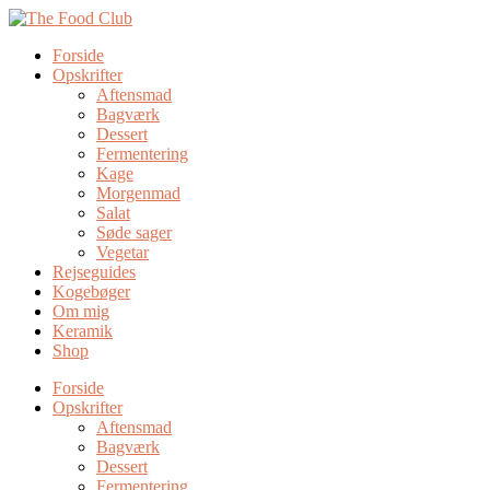
Forside
Opskrifter
Aftensmad
Bagværk
Dessert
Fermentering
Kage
Morgenmad
Salat
Søde sager
Vegetar
Rejseguides
Kogebøger
Om mig
Keramik
Shop
Forside
Opskrifter
Aftensmad
Bagværk
Dessert
Fermentering