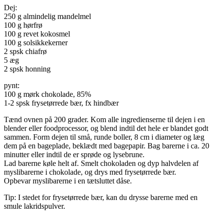
Dej:
250 g almindelig mandelmel
100 g hørfrø
100 g revet kokosmel
100 g solsikkekerner
2 spsk chiafrø
5 æg
2 spsk honning
pynt:
100 g mørk chokolade, 85%
1-2 spsk frysetørrede bær, fx hindbær
Tænd ovnen på 200 grader. Kom alle ingredienserne til dejen i en
blender eller foodprocessor, og blend indtil det hele er blandet godt
sammen. Form dejen til små, runde boller, 8 cm i diameter og læg
dem på en bageplade, beklædt med bagepapir. Bag barerne i ca. 20
minutter eller indtil de er sprøde og lysebrune.
Lad barerne køle helt af. Smelt chokoladen og dyp halvdelen af
myslibarerne i chokolade, og drys med frysetørrede bær.
Opbevar myslibarerne i en tætsluttet dåse.
Tip: I stedet for frysetørrede bær, kan du drysse barerne med en
smule lakridspulver.