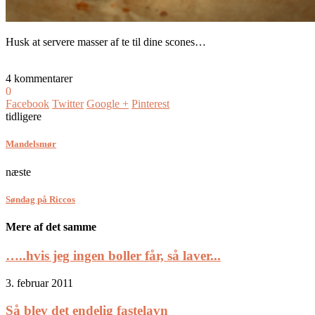
Husk at servere masser af te til dine scones…
4 kommentarer
0
Facebook
Twitter
Google +
Pinterest
tidligere
Mandelsmør
næste
Søndag på Riccos
Mere af det samme
…..hvis jeg ingen boller får, så laver...
3. februar 2011
Så blev det endelig fastelavn