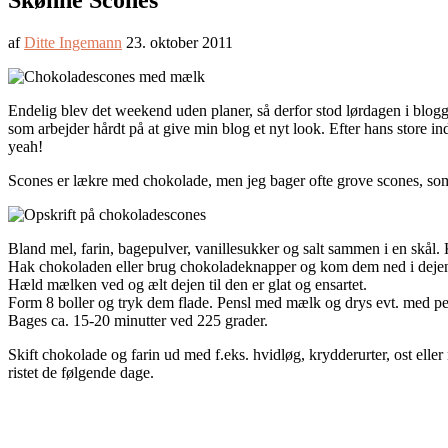
Skønne Scones
af
Ditte Ingemann
23. oktober 2011
Endelig blev det weekend uden planer, så derfor stod lørdagen i blog
som arbejder hårdt på at give min blog et nyt look. Efter hans store i
yeah!
Scones er lækre med chokolade, men jeg bager ofte grove scones, som t
Bland mel, farin, bagepulver, vanillesukker og salt sammen i en skål.
Hak chokoladen eller brug chokoladeknapper og kom dem ned i deje
Hæld mælken ved og ælt dejen til den er glat og ensartet.
Form 8 boller og tryk dem flade. Pensl med mælk og drys evt. med pe
Bages ca. 15-20 minutter ved 225 grader.
Skift chokolade og farin ud med f.eks. hvidløg, krydderurter, ost ell
ristet de følgende dage.