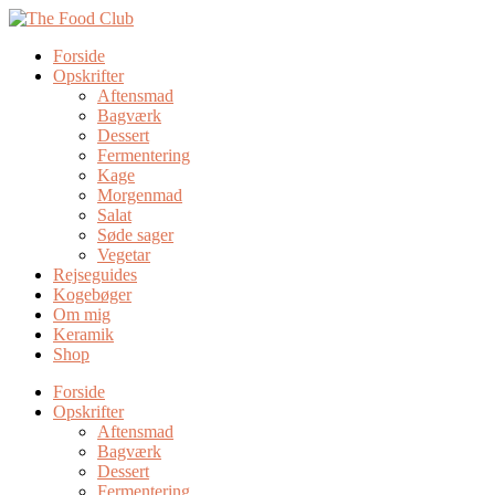
Forside
Opskrifter
Aftensmad
Bagværk
Dessert
Fermentering
Kage
Morgenmad
Salat
Søde sager
Vegetar
Rejseguides
Kogebøger
Om mig
Keramik
Shop
Forside
Opskrifter
Aftensmad
Bagværk
Dessert
Fermentering