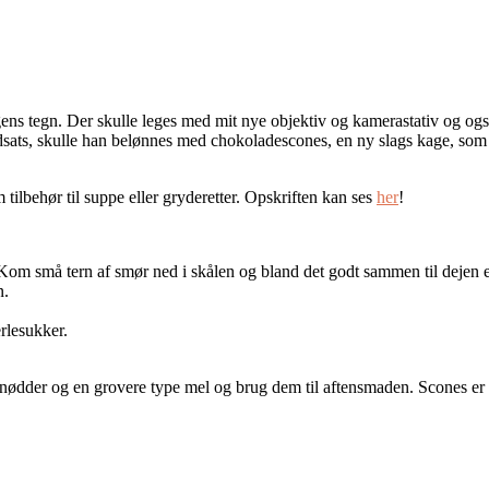
gens tegn. Der skulle leges med mit nye objektiv og kamerastativ og og
ndsats, skulle han belønnes med chokoladescones, en ny slags kage, som 
ilbehør til suppe eller gryderetter. Opskriften kan ses
her
!
 Kom små tern af smør ned i skålen og bland det godt sammen til dejen e
n.
rlesukker.
er nødder og en grovere type mel og brug dem til aftensmaden. Scones er