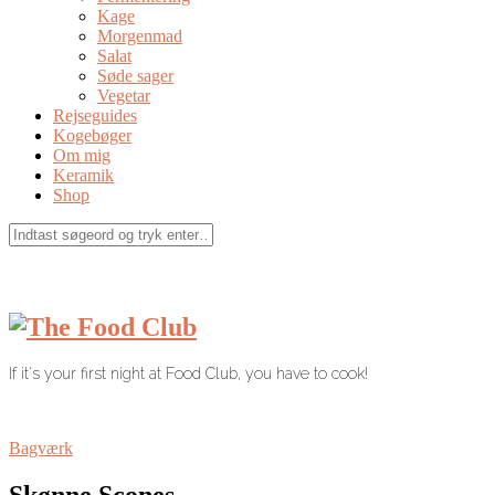
Kage
Morgenmad
Salat
Søde sager
Vegetar
Rejseguides
Kogebøger
Om mig
Keramik
Shop
If it's your first night at Food Club, you have to cook!
Bagværk