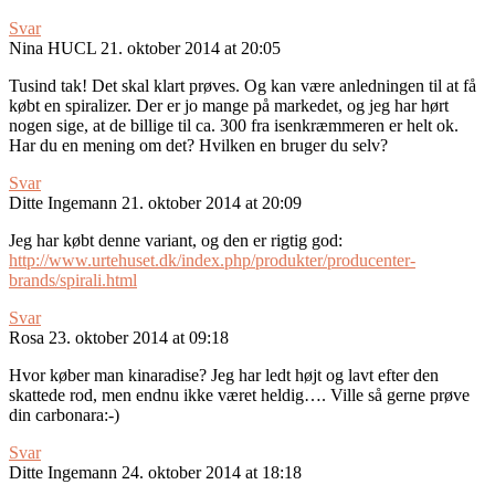
Svar
Nina HUCL
21. oktober 2014 at 20:05
Tusind tak! Det skal klart prøves. Og kan være anledningen til at få
købt en spiralizer. Der er jo mange på markedet, og jeg har hørt
nogen sige, at de billige til ca. 300 fra isenkræmmeren er helt ok.
Har du en mening om det? Hvilken en bruger du selv?
Svar
Ditte Ingemann
21. oktober 2014 at 20:09
Jeg har købt denne variant, og den er rigtig god:
http://www.urtehuset.dk/index.php/produkter/producenter-
brands/spirali.html
Svar
Rosa
23. oktober 2014 at 09:18
Hvor køber man kinaradise? Jeg har ledt højt og lavt efter den
skattede rod, men endnu ikke været heldig…. Ville så gerne prøve
din carbonara:-)
Svar
Ditte Ingemann
24. oktober 2014 at 18:18