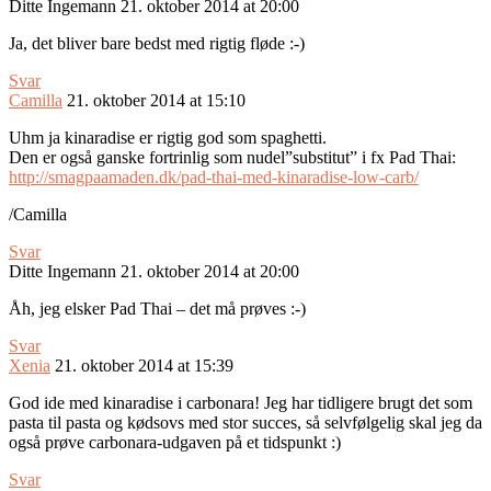
Ditte Ingemann
21. oktober 2014 at 20:00
Ja, det bliver bare bedst med rigtig fløde :-)
Svar
Camilla
21. oktober 2014 at 15:10
Uhm ja kinaradise er rigtig god som spaghetti.
Den er også ganske fortrinlig som nudel”substitut” i fx Pad Thai:
http://smagpaamaden.dk/pad-thai-med-kinaradise-low-carb/
/Camilla
Svar
Ditte Ingemann
21. oktober 2014 at 20:00
Åh, jeg elsker Pad Thai – det må prøves :-)
Svar
Xenia
21. oktober 2014 at 15:39
God ide med kinaradise i carbonara! Jeg har tidligere brugt det som
pasta til pasta og kødsovs med stor succes, så selvfølgelig skal jeg da
også prøve carbonara-udgaven på et tidspunkt :)
Svar