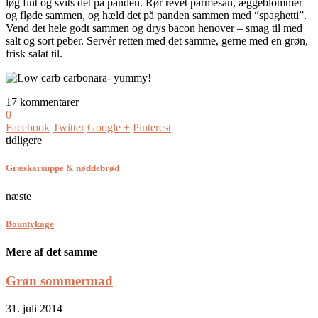
løg fint og svits det på panden. Rør revet parmesan, æggeblommer
og fløde sammen, og hæld det på panden sammen med “spaghetti”.
Vend det hele godt sammen og drys bacon henover – smag til med
salt og sort peber. Servér retten med det samme, gerne med en grøn,
frisk salat til.
17 kommentarer
0
Facebook
Twitter
Google +
Pinterest
tidligere
Græskarsuppe & nøddebrød
næste
Bountykage
Mere af det samme
Grøn sommermad
31. juli 2014