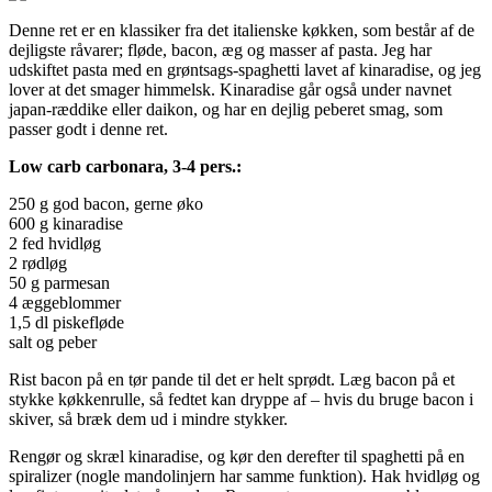
Denne ret er en klassiker fra det italienske køkken, som består af de
dejligste råvarer; fløde, bacon, æg og masser af pasta. Jeg har
udskiftet pasta med en grøntsags-spaghetti lavet af kinaradise, og jeg
lover at det smager himmelsk. Kinaradise går også under navnet
japan-ræddike eller daikon, og har en dejlig peberet smag, som
passer godt i denne ret.
Low carb carbonara, 3-4 pers.:
250 g god bacon, gerne øko
600 g kinaradise
2 fed hvidløg
2 rødløg
50 g parmesan
4 æggeblommer
1,5 dl piskefløde
salt og peber
Rist bacon på en tør pande til det er helt sprødt. Læg bacon på et
stykke køkkenrulle, så fedtet kan dryppe af – hvis du bruge bacon i
skiver, så bræk dem ud i mindre stykker.
Rengør og skræl kinaradise, og kør den derefter til spaghetti på en
spiralizer (nogle mandolinjern har samme funktion). Hak hvidløg og