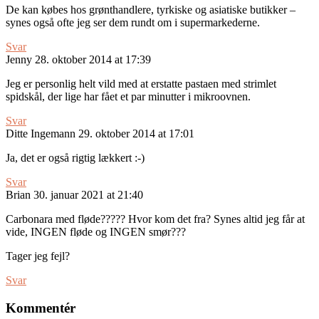
De kan købes hos grønthandlere, tyrkiske og asiatiske butikker –
synes også ofte jeg ser dem rundt om i supermarkederne.
Svar
Jenny
28. oktober 2014 at 17:39
Jeg er personlig helt vild med at erstatte pastaen med strimlet
spidskål, der lige har fået et par minutter i mikroovnen.
Svar
Ditte Ingemann
29. oktober 2014 at 17:01
Ja, det er også rigtig lækkert :-)
Svar
Brian
30. januar 2021 at 21:40
Carbonara med fløde????? Hvor kom det fra? Synes altid jeg får at
vide, INGEN fløde og INGEN smør???
Tager jeg fejl?
Svar
Kommentér