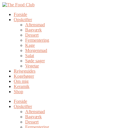
Forside
Opskrifter
Aftensmad
Bagværk
Dessert
Fermentering
Kage
Morgenmad
Salat
Søde sager
Vegetar
Rejseguides
Kogebøger
Om mig
Keramik
Shop
Forside
Opskrifter
Aftensmad
Bagværk
Dessert
Fermentering