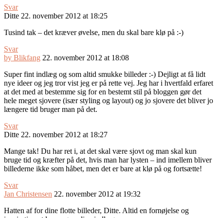
Svar
Ditte
22. november 2012 at 18:25
Tusind tak – det kræver øvelse, men du skal bare klø på :-)
Svar
by Blikfang
22. november 2012 at 18:08
Super fint indlæg og som altid smukke billeder :-) Dejligt at få lidt
nye ideer og jeg tror vist jeg er på rette vej. Jeg har i hvertfald erfaret
at det med at bestemme sig for en bestemt stil på bloggen gør det
hele meget sjovere (især styling og layout) og jo sjovere det bliver jo
længere tid bruger man på det.
Svar
Ditte
22. november 2012 at 18:27
Mange tak! Du har ret i, at det skal være sjovt og man skal kun
bruge tid og kræfter på det, hvis man har lysten – ind imellem bliver
billederne ikke som håbet, men det er bare at klø på og fortsætte!
Svar
Jan Christensen
22. november 2012 at 19:32
Hatten af for dine flotte billeder, Ditte. Altid en fornøjelse og