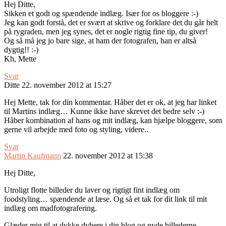
Hej Ditte,
Sikken et godt og spændende indlæg. Især for os bloggere :-)
Jeg kan godt forstå, det er svært at skrive og forklare det du går helt
på rygraden, men jeg synes, det er nogle rigtig fine tip, du giver!
Og så må jeg jo bare sige, at ham der fotografen, han er altså
dygtig!! :-)
Kh, Mette
Svar
Ditte
22. november 2012 at 15:27
Hej Mette, tak for din kommentar. Håber det er ok, at jeg har linket
til Martins indlæg… Kunne ikke have skrevet det bedre selv :-)
Håber kombination af hans og mit indlæg, kan hjælpe bloggere, som
gerne vil arbejde med foto og styling, videre..
Svar
Martin Kaufmann
22. november 2012 at 15:38
Hej Ditte,
Utroligt flotte billeder du laver og rigtigt fint indlæg om
foodstyling… spændende at læse. Og så et tak for dit link til mit
indlæg om madfotografering.
Glæder mig til at dykke dybere i din blog og nyde billederne.