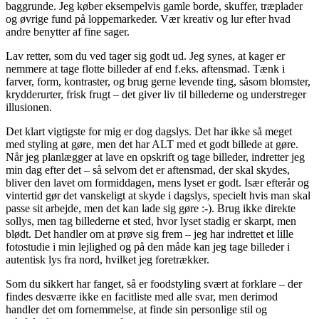
baggrunde. Jeg køber eksempelvis gamle borde, skuffer, træplader
og øvrige fund på loppemarkeder. Vær kreativ og lur efter hvad
andre benytter af fine sager.
Lav retter, som du ved tager sig godt ud. Jeg synes, at kager er
nemmere at tage flotte billeder af end f.eks. aftensmad. Tænk i
farver, form, kontraster, og brug gerne levende ting, såsom blomster,
krydderurter, frisk frugt – det giver liv til billederne og understreger
illusionen.
Det klart vigtigste for mig er dog dagslys. Det har ikke så meget
med styling at gøre, men det har ALT med et godt billede at gøre.
Når jeg planlægger at lave en opskrift og tage billeder, indretter jeg
min dag efter det – så selvom det er aftensmad, der skal skydes,
bliver den lavet om formiddagen, mens lyset er godt. Især efterår og
vintertid gør det vanskeligt at skyde i dagslys, specielt hvis man skal
passe sit arbejde, men det kan lade sig gøre :-). Brug ikke direkte
sollys, men tag billederne et sted, hvor lyset stadig er skarpt, men
blødt. Det handler om at prøve sig frem – jeg har indrettet et lille
fotostudie i min lejlighed og på den måde kan jeg tage billeder i
autentisk lys fra nord, hvilket jeg foretrækker.
Som du sikkert har fanget, så er foodstyling svært at forklare – der
findes desværre ikke en facitliste med alle svar, men derimod
handler det om fornemmelse, at finde sin personlige stil og