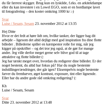
du får færrest skygger. Brug kun en lyskilde, f.eks. en arkitektlampe
eller du kan investere i en Lowel EGO, som er en bordlampe lavet
til fotografering – den koster omkring 1000 kr :-)
Svar
Luise / Sesam, Sesam
23. november 2012 at 13:35
Hej Ditte
Hvor er det fedt at høre lidt om, hvilke tanker, der ligger bag dit
arbejde – ligesom det altid dejligt med god inspiration fra dine flotte
billeder . Billederne spiller en kæmpestor rolle for mig, når jeg
kigger på opskrifter – og det tror jeg også, at de gør for mange
andre. Jeg ville derfor meget gerne selv blive god til at tage
attraktive og flotte billeder (:
Jeg har tænkt meget over, hvordan du redigerer dine billeder. Er der
noget bestemt, du altid har fokus på? Har du nogle bestemte
indstillinger/ændringer, der går igen? Eksempelvis nogle bestemte
farver du fremhæver, øget kontrast, exposure, tint eller lignende.
Eller har du andre gode råd omkring redigering? (:
Kh
Luise / Sesam, Sesam
Svar
Ditte
23. november 2012 at 13:48