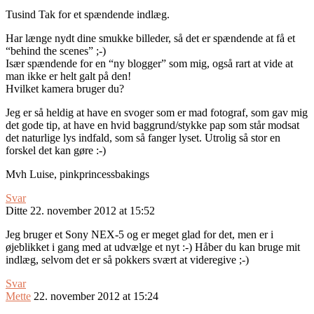
Tusind Tak for et spændende indlæg.
Har længe nydt dine smukke billeder, så det er spændende at få et
“behind the scenes” ;-)
Især spændende for en “ny blogger” som mig, også rart at vide at
man ikke er helt galt på den!
Hvilket kamera bruger du?
Jeg er så heldig at have en svoger som er mad fotograf, som gav mig
det gode tip, at have en hvid baggrund/stykke pap som står modsat
det naturlige lys indfald, som så fanger lyset. Utrolig så stor en
forskel det kan gøre :-)
Mvh Luise, pinkprincessbakings
Svar
Ditte
22. november 2012 at 15:52
Jeg bruger et Sony NEX-5 og er meget glad for det, men er i
øjeblikket i gang med at udvælge et nyt :-) Håber du kan bruge mit
indlæg, selvom det er så pokkers svært at videregive ;-)
Svar
Mette
22. november 2012 at 15:24