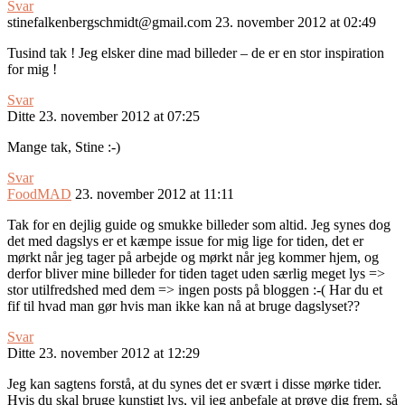
Svar
stinefalkenbergschmidt@gmail.com
23. november 2012 at 02:49
Tusind tak ! Jeg elsker dine mad billeder – de er en stor inspiration
for mig !
Svar
Ditte
23. november 2012 at 07:25
Mange tak, Stine :-)
Svar
FoodMAD
23. november 2012 at 11:11
Tak for en dejlig guide og smukke billeder som altid. Jeg synes dog
det med dagslys er et kæmpe issue for mig lige for tiden, det er
mørkt når jeg tager på arbejde og mørkt når jeg kommer hjem, og
derfor bliver mine billeder for tiden taget uden særlig meget lys =>
stor utilfredshed med dem => ingen posts på bloggen :-( Har du et
fif til hvad man gør hvis man ikke kan nå at bruge dagslyset??
Svar
Ditte
23. november 2012 at 12:29
Jeg kan sagtens forstå, at du synes det er svært i disse mørke tider.
Hvis du skal bruge kunstigt lys, vil jeg anbefale at prøve dig frem, så