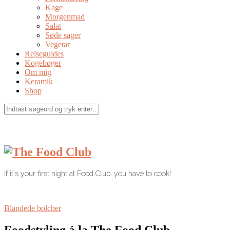
Kage
Morgenmad
Salat
Søde sager
Vegetar
Rejseguides
Kogebøger
Om mig
Keramik
Shop
If it's your first night at Food Club, you have to cook!
Blandede bolcher