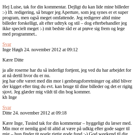
Hej Luise, tak for din kommentar. Dejligt du kan lide mine billeder
:-) Ift. redigering, så bruger jeg Aperture, som jeg synes er et super
program, men også meget omfattende. Jeg redigerer altid mine
billeder forskelligt, alt efter udtryk og stil – dog efterbehandler jeg
ikke specielt meget :-) mit bedste råd er at prøve sig frem og lege
med programmet..
Svar
Inge Høgh
24. november 2012 at 09:12
Kære Ditte
ja alle roserne har du så inderligt fortjent, jeg ved du har arbejdet for
at nå dertil hvor du er nu.
jeg har ofte været med din mor i genbrugsforretninger og altid bliver
der kigget efter ting du evt. kan bruge til dine billeder og det er rigitg
sjovt. Jeg glæder mig vildt til din bog kommer.
kh Inge
Svar
Ditte
24. november 2012 at 09:18
Kære Inge, Tusind tak for din kommentar – hyggeligt du læser med.
Min mor er nemlig god til altid at være på udkig efter gode sager til
mig – hun finder tit nogle rigtig gode fund :-) God weekend til dig,