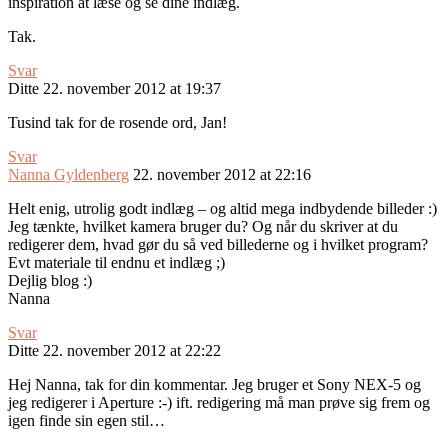
inspiration at læse og se dine indlæg.
Tak.
Svar
Ditte
22. november 2012 at 19:37
Tusind tak for de rosende ord, Jan!
Svar
Nanna Gyldenberg
22. november 2012 at 22:16
Helt enig, utrolig godt indlæg – og altid mega indbydende billeder :)
Jeg tænkte, hvilket kamera bruger du? Og når du skriver at du
redigerer dem, hvad gør du så ved billederne og i hvilket program?
Evt materiale til endnu et indlæg ;)
Dejlig blog :)
Nanna
Svar
Ditte
22. november 2012 at 22:22
Hej Nanna, tak for din kommentar. Jeg bruger et Sony NEX-5 og
jeg redigerer i Aperture :-) ift. redigering må man prøve sig frem og
igen finde sin egen stil…