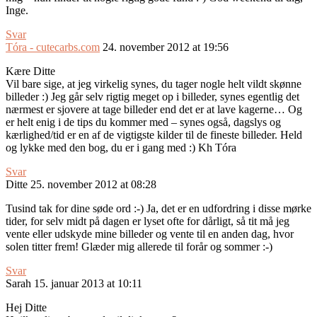
Inge.
Svar
Tóra - cutecarbs.com
24. november 2012 at 19:56
Kære Ditte
Vil bare sige, at jeg virkelig synes, du tager nogle helt vildt skønne
billeder :) Jeg går selv rigtig meget op i billeder, synes egentlig det
nærmest er sjovere at tage billeder end det er at lave kagerne… Og
er helt enig i de tips du kommer med – synes også, dagslys og
kærlighed/tid er en af de vigtigste kilder til de fineste billeder. Held
og lykke med den bog, du er i gang med :) Kh Tóra
Svar
Ditte
25. november 2012 at 08:28
Tusind tak for dine søde ord :-) Ja, det er en udfordring i disse mørke
tider, for selv midt på dagen er lyset ofte for dårligt, så tit må jeg
vente eller udskyde mine billeder og vente til en anden dag, hvor
solen titter frem! Glæder mig allerede til forår og sommer :-)
Svar
Sarah
15. januar 2013 at 10:11
Hej Ditte