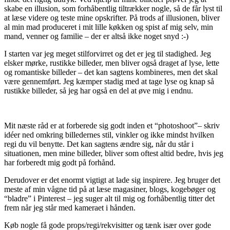
skabe en illusion, som forhåbentlig tiltrækker nogle, så de får lyst til
at læse videre og teste mine opskrifter. På trods af illusionen, bliver
al min mad produceret i mit lille køkken og spist af mig selv, min
mand, venner og familie – der er altså ikke noget snyd :-)
I starten var jeg meget stilforvirret og det er jeg til stadighed. Jeg
elsker mørke, rustikke billeder, men bliver også draget af lyse, lette
og romantiske billeder – det kan sagtens kombineres, men det skal
være gennemført. Jeg kæmper stadig med at tage lyse og knap så
rustikke billeder, så jeg har også en del at øve mig i endnu.
Mit næste råd er at forberede sig godt inden et “photoshoot”– skriv
idéer ned omkring billedernes stil, vinkler og ikke mindst hvilken
regi du vil benytte. Det kan sagtens ændre sig, når du står i
situationen, men mine billeder, bliver som oftest altid bedre, hvis jeg
har forberedt mig godt på forhånd.
Derudover er det enormt vigtigt at lade sig inspirere. Jeg bruger det
meste af min vågne tid på at læse magasiner, blogs, kogebøger og
“bladre” i Pinterest – jeg suger alt til mig og forhåbentlig titter det
frem når jeg står med kameraet i hånden.
Køb nogle få gode props/regi/rekvisitter og tænk især over gode