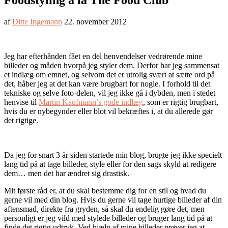
Foodstyling á la The Food Club
af
Ditte Ingemann
22. november 2012
Jeg har efterhånden fået en del henvendelser vedrørende mine
billeder og måden hvorpå jeg styler dem. Derfor har jeg sammensat
et indlæg om emnet, og selvom det er utrolig svært at sætte ord på
det, håber jeg at det kan være brugbart for nogle. I forhold til det
tekniske og selve foto-delen, vil jeg ikke gå i dybden, men i stedet
henvise til
Martin Kaufmann’s gode indlæg
, som er rigtig brugbart,
hvis du er nybegynder eller blot vil bekræftes i, at du allerede gør
det rigtige.
Da jeg for snart 3 år siden startede min blog, brugte jeg ikke specielt
lang tid på at tage billeder, style eller for den sags skyld at redigere
dem… men det har ændret sig drastisk.
Mit første råd er, at du skal bestemme dig for en stil og hvad du
gerne vil med din blog. Hvis du gerne vil tage hurtige billeder af din
aftensmad, direkte fra gryden, så skal du endelig gøre det, men
personligt er jeg vild med stylede billeder og bruger lang tid på at
finde det rigtig udtryk. Ved hjælp af mine billeder prøver jeg at