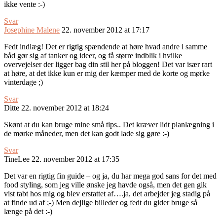
ikke vente :-)
Svar
Josephine Malene
22. november 2012 at 17:17
Fedt indlæg! Det er rigtig spændende at høre hvad andre i samme
båd gør sig af tanker og ideer, og få større indblik i hvilke
overvejelser der ligger bag din stil her på bloggen! Det var især rart
at høre, at det ikke kun er mig der kæmper med de korte og mørke
vinterdage ;)
Svar
Ditte
22. november 2012 at 18:24
Skønt at du kan bruge mine små tips.. Det kræver lidt planlægning i
de mørke måneder, men det kan godt lade sig gøre :-)
Svar
TineLee
22. november 2012 at 17:35
Det var en rigtig fin guide – og ja, du har mega god sans for det med
food styling, som jeg ville ønske jeg havde også, men det gen gik
vist tabt hos mig og blev erstattet af….ja, det arbejder jeg stadig på
at finde ud af ;-) Men dejlige billeder og fedt du gider bruge så
længe på det :-)