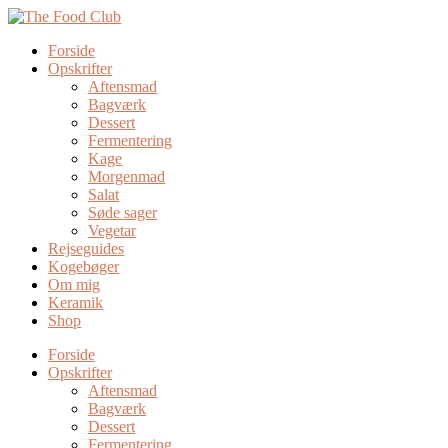
Forside
Opskrifter
Aftensmad
Bagværk
Dessert
Fermentering
Kage
Morgenmad
Salat
Søde sager
Vegetar
Rejseguides
Kogebøger
Om mig
Keramik
Shop
Forside
Opskrifter
Aftensmad
Bagværk
Dessert
Fermentering