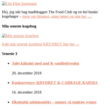
Hej, jeg står bag madbloggen The Food Club og en hel bunke
kogebøger –
mere om bloggen, mine bøger og mig her →
.
Min seneste kogebog
Køb min seneste kogebog KRYDRET lige her →
Seneste 3
Julet kålsalat med and & vaniljedressing
20. december 2018
Konkurrence: KRYDRET & CABBAGE KARMA
16. december 2018
Økologisk tahinkonfekt – smager så englene synger