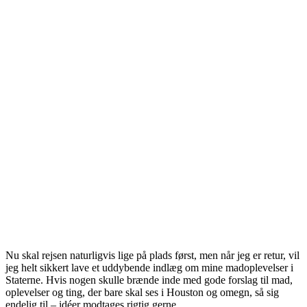
Nu skal rejsen naturligvis lige på plads først, men når jeg er retur, vil
jeg helt sikkert lave et uddybende indlæg om mine madoplevelser i
Staterne. Hvis nogen skulle brænde inde med gode forslag til mad,
oplevelser og ting, der bare skal ses i Houston og omegn, så sig
endelig til – idéer modtages rigtig gerne.