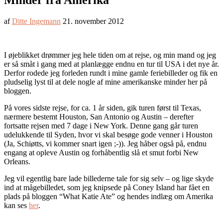
Minder fra Amerika
af
Ditte Ingemann
21. november 2012
I øjeblikket drømmer jeg hele tiden om at rejse, og min mand og jeg
er så småt i gang med at planlægge endnu en tur til USA i det nye år.
Derfor rodede jeg forleden rundt i mine gamle feriebilleder og fik en
pludselig lyst til at dele nogle af mine amerikanske minder her på
bloggen.
På vores sidste rejse, for ca. 1 år siden, gik turen først til Texas,
nærmere bestemt Houston, San Antonio og Austin – derefter
fortsatte rejsen med 7 dage i New York. Denne gang går turen
udelukkende til Syden, hvor vi skal besøge gode venner i Houston
(Ja, Schiøtts, vi kommer snart igen ;-)). Jeg håber også på, endnu
engang at opleve Austin og forhåbentlig slå et smut forbi New
Orleans.
Jeg vil egentlig bare lade billederne tale for sig selv – og lige skyde
ind at mågebilledet, som jeg knipsede på Coney Island har fået en
plads på bloggen “What Katie Ate” og hendes indlæg om Amerika
kan ses
her
.