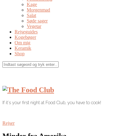
Kage
Morgenmad
Salat
Søde sager
Vegetar
Rejseguides
Kogebøger
Om mig
Keramik
Shop
If it's your first night at Food Club, you have to cook!
Rejser