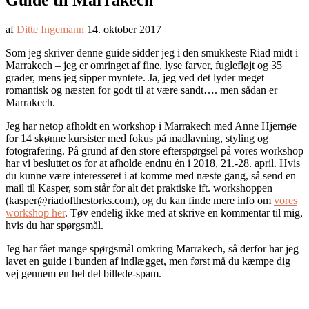
Guide til Marrakech
af
Ditte Ingemann
14. oktober 2017
Som jeg skriver denne guide sidder jeg i den smukkeste Riad midt i
Marrakech – jeg er omringet af fine, lyse farver, fuglefløjt og 35
grader, mens jeg sipper myntete. Ja, jeg ved det lyder meget
romantisk og næsten for godt til at være sandt…. men sådan er
Marrakech.
Jeg har netop afholdt en workshop i Marrakech med Anne Hjernøe
for 14 skønne kursister med fokus på madlavning, styling og
fotografering. På grund af den store efterspørgsel på vores workshop
har vi besluttet os for at afholde endnu én i 2018, 21.-28. april. Hvis
du kunne være interesseret i at komme med næste gang, så send en
mail til Kasper, som står for alt det praktiske ift. workshoppen
(kasper@riadofthestorks.com), og du kan finde mere info om
vores
workshop her
. Tøv endelig ikke med at skrive en kommentar til mig,
hvis du har spørgsmål.
Jeg har fået mange spørgsmål omkring Marrakech, så derfor har jeg
lavet en guide i bunden af indlægget, men først må du kæmpe dig
vej gennem en hel del billede-spam.