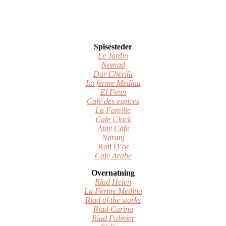
Spisesteder
Le Jardin
Nomad
Dar Cherifa
La ferme Medina
El Fenn
Café des espices
La Famille
Cafe Clock
Atay Cafe
Naranj
Roti D’or
Cafe Arabe
Overnatning
Riad Helen
La Ferme Medina
Riad of the storks
Riad Carina
Riad Palmier