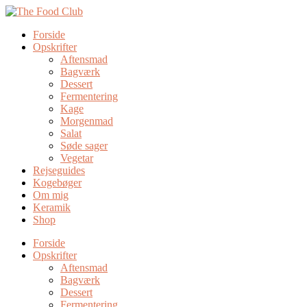
Forside
Opskrifter
Aftensmad
Bagværk
Dessert
Fermentering
Kage
Morgenmad
Salat
Søde sager
Vegetar
Rejseguides
Kogebøger
Om mig
Keramik
Shop
Forside
Opskrifter
Aftensmad
Bagværk
Dessert
Fermentering