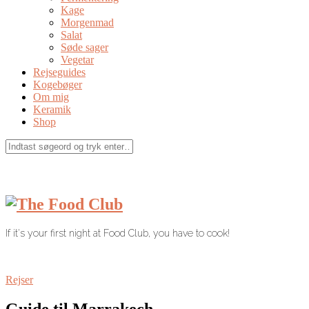
Kage
Morgenmad
Salat
Søde sager
Vegetar
Rejseguides
Kogebøger
Om mig
Keramik
Shop
If it's your first night at Food Club, you have to cook!
Rejser