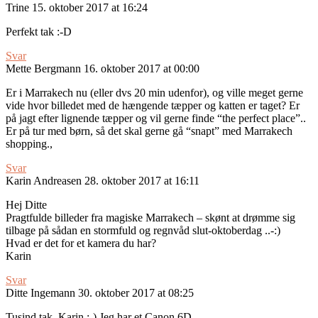
Trine
15. oktober 2017 at 16:24
Perfekt tak :-D
Svar
Mette Bergmann
16. oktober 2017 at 00:00
Er i Marrakech nu (eller dvs 20 min udenfor), og ville meget gerne
vide hvor billedet med de hængende tæpper og katten er taget? Er
på jagt efter lignende tæpper og vil gerne finde “the perfect place”..
Er på tur med børn, så det skal gerne gå “snapt” med Marrakech
shopping.,
Svar
Karin Andreasen
28. oktober 2017 at 16:11
Hej Ditte
Pragtfulde billeder fra magiske Marrakech – skønt at drømme sig
tilbage på sådan en stormfuld og regnvåd slut-oktoberdag ..-:)
Hvad er det for et kamera du har?
Karin
Svar
Ditte Ingemann
30. oktober 2017 at 08:25
Tusind tak, Karin :-) Jeg har et Canon 6D