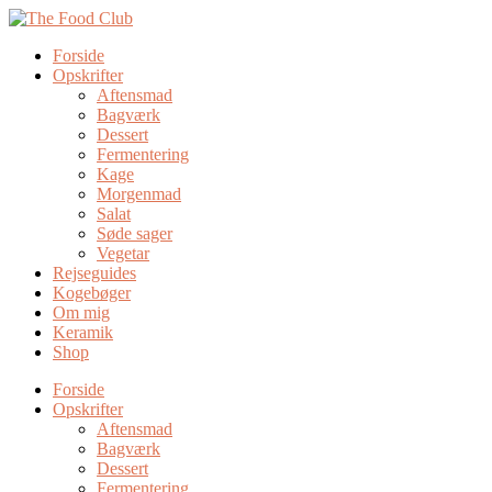
Forside
Opskrifter
Aftensmad
Bagværk
Dessert
Fermentering
Kage
Morgenmad
Salat
Søde sager
Vegetar
Rejseguides
Kogebøger
Om mig
Keramik
Shop
Forside
Opskrifter
Aftensmad
Bagværk
Dessert
Fermentering