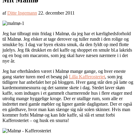
Mit Malmø
af
Ditte Ingemann
22. december 2011
Jeg har tilbragt min fridag i Malmø, da jeg har et kærlighedsforhold
til Malmø. Jeg elsker at tage derover og tuller rundt i den rolige og
smukke by. I dag var byen ekstra smuk, da den fyldt op med flotte
julelys. Jeg fik drukket en del kaffe og shoppet en smule bl.a lakrids
og en bog om macarons, som jeg skal have næsen nærmere i i det
nye år.
Jeg har efterhånden været i Malmø mange gange, og hver eneste
gang starter turen med et besøg på
Lilla Kafferosteriet
, som jeg
tidligere har anbefalet her på bloggen. Hver gang står den på latte og
kardemommesnurra og det samme skete i dag. Stedet laver skøn
kaffe, som indtages i et gammelt charmerende hus i flere etager med
utrolig mange hyggelige kroge. Der er utallige rum, som alle er
indrettet med gamle møbler og ligner gamle dagligstuer. Der er også
en gårdhave, hvor man kan slænge sig når solen skinner. Hvis man
kommer forbi Malmø og kan lide kaffe, så slå et smut forbi
Kafferosteriet – og husk en snurra!