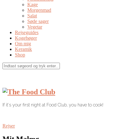
Kage
Morgenmad
Salat
Søde sager
Vegetar
Rejseguides
Kogebøger
Om mig
Keramik
Shop
If it's your first night at Food Club, you have to cook!
Rejser