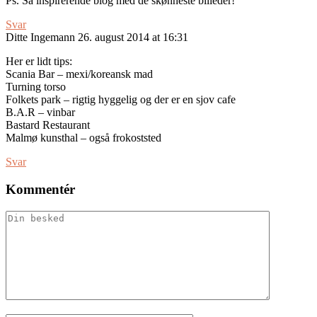
Ps. Så inspirerende blog med de skønneste billeder!
Svar
Ditte Ingemann
26. august 2014 at 16:31
Her er lidt tips:
Scania Bar – mexi/koreansk mad
Turning torso
Folkets park – rigtig hyggelig og der er en sjov cafe
B.A.R – vinbar
Bastard Restaurant
Malmø kunsthal – også frokoststed
Svar
Kommentér