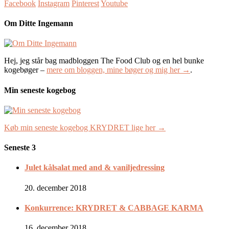
Facebook
Instagram
Pinterest
Youtube
Om Ditte Ingemann
Hej, jeg står bag madbloggen The Food Club og en hel bunke
kogebøger –
mere om bloggen, mine bøger og mig her →
.
Min seneste kogebog
Køb min seneste kogebog KRYDRET lige her →
Seneste 3
Julet kålsalat med and & vaniljedressing
20. december 2018
Konkurrence: KRYDRET & CABBAGE KARMA
16. december 2018