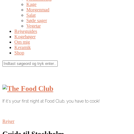
Kage
Morgenmad
Salat
Søde sager
Vegetar
Rejseguides
Kogebøger
Om mig
Keramik
Shop
If it's your first night at Food Club, you have to cook!
Rejser