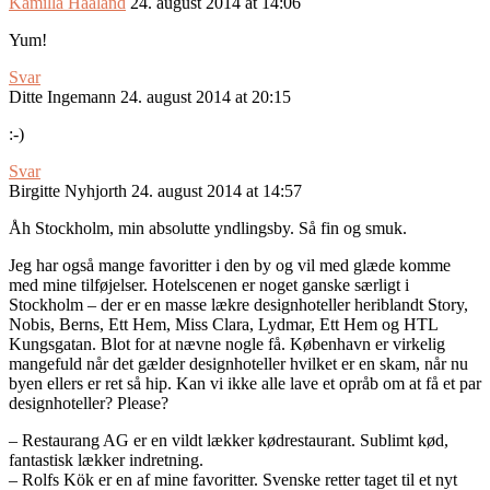
Kamilla Haaland
24. august 2014 at 14:06
Yum!
Svar
Ditte Ingemann
24. august 2014 at 20:15
:-)
Svar
Birgitte Nyhjorth
24. august 2014 at 14:57
Åh Stockholm, min absolutte yndlingsby. Så fin og smuk.
Jeg har også mange favoritter i den by og vil med glæde komme
med mine tilføjelser. Hotelscenen er noget ganske særligt i
Stockholm – der er en masse lækre designhoteller heriblandt Story,
Nobis, Berns, Ett Hem, Miss Clara, Lydmar, Ett Hem og HTL
Kungsgatan. Blot for at nævne nogle få. København er virkelig
mangefuld når det gælder designhoteller hvilket er en skam, når nu
byen ellers er ret så hip. Kan vi ikke alle lave et opråb om at få et par
designhoteller? Please?
– Restaurang AG er en vildt lækker kødrestaurant. Sublimt kød,
fantastisk lækker indretning.
– Rolfs Kök er en af mine favoritter. Svenske retter taget til et nyt