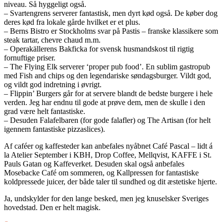
niveau. Så hyggeligt også.
– Svartengrens serverer fantastisk, men dyrt kød også. De køber dog
deres kød fra lokale gårde hvilket er et plus.
– Berns Bistro er Stockholms svar på Pastis – franske klassikere som
steak tartar, chevre chaud m.m.
– Operakällerens Bakficka for svensk husmandskost til rigtig
fornuftige priser.
– The Flying Elk serverer ‘proper pub food’. En sublim gastropub
med Fish and chips og den legendariske søndagsburger. Vildt god,
og vildt god indretning i øvrigt.
– Flippin’ Burgers går for at servere blandt de bedste burgere i hele
verden. Jeg har endnu til gode at prøve dem, men de skulle i den
grad være helt fantastiske.
– Desuden Falafelbaren (for gode falafler) og The Artisan (for helt
igennem fantastiske pizzaslices).
Af caféer og kaffesteder kan anbefales nyåbnet Café Pascal – lidt á
la Atelier September i KBH, Drop Coffee, Mellqvist, KAFFE i St.
Pauls Gatan og Kaffeverket. Desuden skal også anbefales
Mosebacke Café om sommeren, og Kallpressen for fantastiske
koldpressede juicer, der både taler til sundhed og dit æstetiske hjerte.
Ja, undskylder for den lange besked, men jeg knuselsker Sveriges
hovedstad. Den er helt magisk.