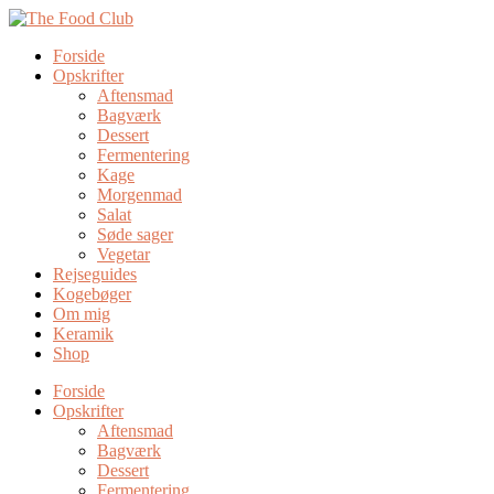
Forside
Opskrifter
Aftensmad
Bagværk
Dessert
Fermentering
Kage
Morgenmad
Salat
Søde sager
Vegetar
Rejseguides
Kogebøger
Om mig
Keramik
Shop
Forside
Opskrifter
Aftensmad
Bagværk
Dessert
Fermentering