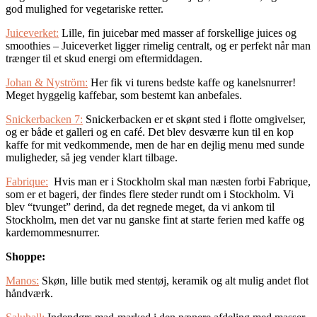
god mulighed for vegetariske retter.
Juiceverket:
Lille, fin juicebar med masser af forskellige juices og
smoothies – Juiceverket ligger rimelig centralt, og er perfekt når man
trænger til et skud energi om eftermiddagen.
Johan & Nyström:
Her fik vi turens bedste kaffe og kanelsnurrer!
Meget hyggelig kaffebar, som bestemt kan anbefales.
Snickerbacken 7:
Snickerbacken er et skønt sted i flotte omgivelser,
og er både et galleri og en café. Det blev desværre kun til en kop
kaffe for mit vedkommende, men de har en dejlig menu med sunde
muligheder, så jeg vender klart tilbage.
Fabrique:
Hvis man er i Stockholm skal man næsten forbi Fabrique,
som er et bageri, der findes flere steder rundt om i Stockholm. Vi
blev “tvunget” derind, da det regnede meget, da vi ankom til
Stockholm, men det var nu ganske fint at starte ferien med kaffe og
kardemommesnurrer.
Shoppe:
Manos:
Skøn, lille butik med stentøj, keramik og alt mulig andet flot
håndværk.