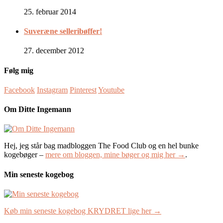
25. februar 2014
Suveræne selleribøffer!
27. december 2012
Følg mig
Facebook
Instagram
Pinterest
Youtube
Om Ditte Ingemann
Hej, jeg står bag madbloggen The Food Club og en hel bunke
kogebøger –
mere om bloggen, mine bøger og mig her →
.
Min seneste kogebog
Køb min seneste kogebog KRYDRET lige her →