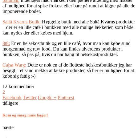
Saluhall:
Indendørs mad-marked i den pænere afdeling med masser
af mulighed for at spise frokost eller bare gå rundt at kigge på alle de
imponerende boder.
Saltå Kvarns Butik:
Hyggelig butik med alle Saltå Kvarns produkter
– der er en lille café i butikken med alle mulige lækkerier, som både
kan nydes der eller købes med hjem.
8t8:
Er en helsekostbutik og en lille café, hvor man kan købe sund
morgenmad og raw food. Du kan findes alverdens produkter i
butikken, så pas på, hvis du har hang til helsekostprodukter.
Cajsa Warg:
Dette er nok en af de flotteste helskostbutikker jeg har
besøgt – et sand mekka af lækre produkter, så her er mulighed for at
købe sig fattig :-)
12 kommentarer
2
Facebook
Twitter
Google +
Pinterest
tidligere
Kom og smag mine kager!
næste