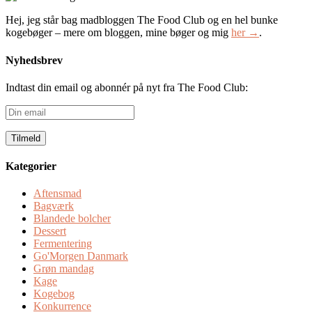
Hej, jeg står bag madbloggen The Food Club og en hel bunke
kogebøger – mere om bloggen, mine bøger og mig
her →
.
Nyhedsbrev
Indtast din email og abonnér på nyt fra The Food Club:
Din
email
Kategorier
Aftensmad
Bagværk
Blandede bolcher
Dessert
Fermentering
Go'Morgen Danmark
Grøn mandag
Kage
Kogebog
Konkurrence