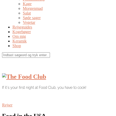
Kage
Morgenmad
Salat
Søde sager
Vegetar
Rejseguides
Kogebøger
Om mig
Keramik
Shop
If it's your first night at Food Club, you have to cook!
Rejser