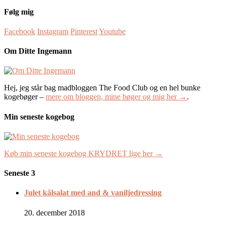
Følg mig
Facebook
Instagram
Pinterest
Youtube
Om Ditte Ingemann
Hej, jeg står bag madbloggen The Food Club og en hel bunke
kogebøger –
mere om bloggen, mine bøger og mig her →
.
Min seneste kogebog
Køb min seneste kogebog KRYDRET lige her →
Seneste 3
Julet kålsalat med and & vaniljedressing
20. december 2018