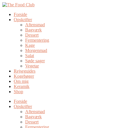
Forside
Opskrifter
Aftensmad
Bagværk
Dessert
Fermentering
Kage
Morgenmad
Salat
Søde sager
Vegetar
Rejseguides
Kogebøger
Om mig
Keramik
Shop
Forside
Opskrifter
Aftensmad
Bagværk
Dessert
Fermentering